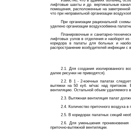
Известно, что в зданиях больниц, ос
лифтовые шахты и др. вертикальные каналы
помещения, расположенные на заветренной 
что при неправильной организации воздухоо
При организации рациональной схемы
уделено организации воздухообмена палатн
Планировочные и санитарно-техничес
лифтовых узлов в отделения и наоборот из 
коридора в палаты для больных и наобо
распространение возбудителей инфекции с 
2.1. Для создания изолированного в
далее рисунки не приводятся).
2.2. В 1 - 2-коечных палатах следуе
вытяжки на 50 куб. м/час над притоком.
вентиляцию. Остальной объем удаляемого во
2.3. Вытяжная вентиляция палат долж
2.4. Количество приточного воздуха в п
2.5. В коридорах палатных секций нео
2.6. Для уменьшения проникновения
приточно-вытяжной вентиляции.