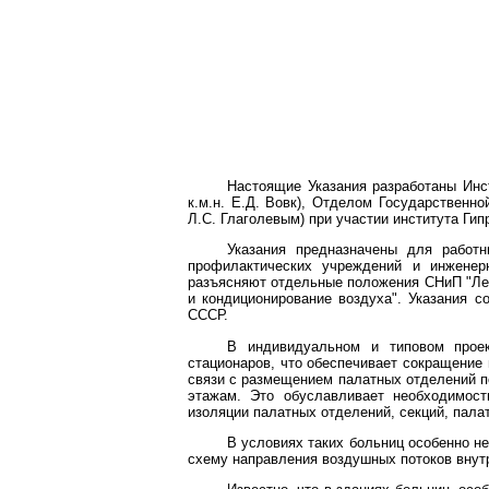
Настоящие Указания разработаны Инс
к.м.н. Е.Д. Вовк), Отделом Государствен
Л.С. Глаголевым) при участии института Ги
Указания предназначены для работн
профилактических учреждений и инженер
разъясняют отдельные положения СНиП "Лече
и кондиционирование воздуха". Указания с
СССР.
В индивидуальном и типовом проек
стационаров, что обеспечивает сокращение 
связи с размещением палатных отделений п
этажам. Это обуславливает необходимост
изоляции палатных отделений, секций, пала
В условиях таких больниц особенно н
схему направления воздушных потоков внут