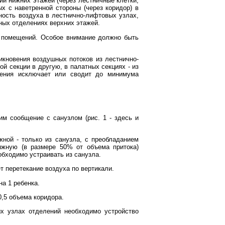
ий нижних этажей (через лестничные клетки,
х с наветренной стороны (через коридор) в
ность воздуха в лестнично-лифтовых узлах,
ных отделениях верхних этажей.
е помещений. Особое внимание должно быть
кновения воздушных потоков из лестнично-
й секции в другую, в палатных секциях - из
ления исключает или сводит до минимума
м сообщение с санузлом (рис. 1 - здесь и
жной - только из санузла, с преобладанием
яжную (в размере 50% от объема притока)
обходимо устраивать из санузла.
 перетекание воздуха по вертикали.
на 1 ребенка.
0,5 объема коридора.
х узлах отделений необходимо устройство