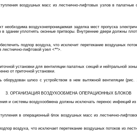
ступления воздушных масс из лестнично-лифтовых узлов в палатные 
хт необходима воздухонепроницаемая заделка мест пропуска электриче
о в здании уплотнять оконные притворы. Внутренние двери должны пло
обеспечить подпор воздуха, что исключит перетекание воздушных поток
 в лестнично-лифтовой узел <**>.
риточной установки для вентиляции палатных секций и нейтральной зон
нно от приточной установки.
ь оборудован шлюз с устройством в нем вытяжной вентиляции (рис. 
3. ОРГАНИЗАЦИЯ ВОЗДУХООБМЕНА ОПЕРАЦИОННЫХ БЛОКОВ
ения и системы воздухообмена должны исключать перенос инфекций из
ступления в операционный блок воздушных масс из лестнично-лифтово
подпор воздуха, что исключает перетекание воздушных потоков из лест