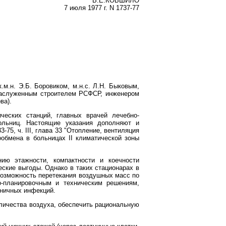
В.Е.КОВШИЛО
7 июля 1977 г. N 1737-77
м.н. Э.Б. Боровиком, м.н.с. Л.Н. Быковым,
(заслуженным строителем РСФСР, инженером
ва).
ческих станций, главных врачей лечебно-
ольниц. Настоящие указания дополняют и
5, ч. III, глава 33 "Отопление, вентиляция
ообмена в больницах II климатической зоны
ию этажности, компактности и коечности
еские выгоды. Однако в таких стационарах в
возможность перетекания воздушных масс по
о-планировочным и техническим решениям,
ьничных инфекций.
личества воздуха, обеспечить рациональную