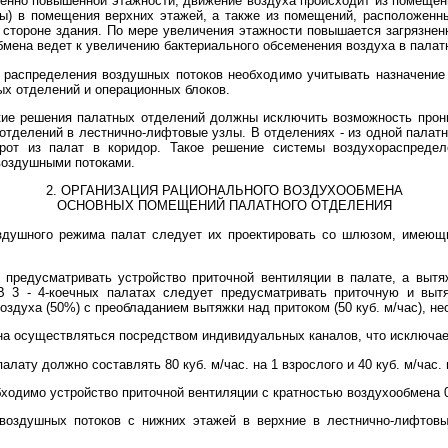
обенно повышенной этажности, движение воздуха происходит из помещен
) в помещения верхних этажей, а также из помещений, расположенны
стороне здания. По мере увеличения этажности повышается загрязнен
бмена ведет к увеличению бактериального обсеменения воздуха в палат
 распределения воздушных потоков необходимо учитывать назначени
ых отделений и операционных блоков.
кие решения палатных отделений должны исключить возможность прони
отделений в лестнично-лифтовые узлы. В отделениях - из одной палатно
рот из палат в коридор. Такое решение системы воздухораспреде
воздушными потоками.
2. ОРГАНИЗАЦИЯ РАЦИОНАЛЬНОГО ВОЗДУХООБМЕНА
ОСНОВНЫХ ПОМЕЩЕНИЙ ПАЛАТНОГО ОТДЕЛЕНИЯ
оздушного режима палат следует их проектировать со шлюзом, имеющи
т предусматривать устройство приточной вентиляции в палате, а вытя
 В 3 - 4-коечных палатах следует предусматривать приточную и выт
здуха (50%) с преобладанием вытяжки над притоком (50 куб. м/час), не
на осуществляться посредством индивидуальных каналов, что исключает
алату должно составлять 80 куб. м/час. на 1 взрослого и 40 куб. м/час. 
бходимо устройство приточной вентиляции с кратностью воздухообмена 
 воздушных потоков с нижних этажей в верхние в лестнично-лифтовы