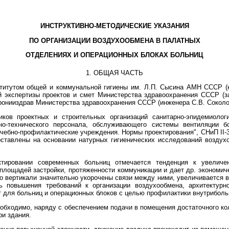
ИНСТРУКТИВНО-МЕТОДИЧЕСКИЕ УКАЗАНИЯ
ПО ОРГАНИЗАЦИИ ВОЗДУХООБМЕНА В ПАЛАТНЫХ
ОТДЕЛЕНИЯХ И ОПЕРАЦИОННЫХ БЛОКАХ БОЛЬНИЦ
1. ОБЩАЯ ЧАСТЬ
титутом общей и коммунальной гигиены им. Л.П. Сысина АМН СССР (к.
ной экспертизы проектов и смет Министерства здравоохранения СССР 
пронииздрав Министерства здравоохранения СССР (инженера С.В. Соколо
иков проектных и строительных организаций санитарно-эпидемиологи
но-технического персонала, обслуживающего системы вентиляции б
бно-профилактические учреждения. Нормы проектирования", СНиП II-33-7
оставлены на основании натурных гигиенических исследований воздух
тировании современных больниц отмечается тенденция к увеличен
площадей застройки, протяженности коммуникации и дает др. экономич
о вертикали значительно укорочены связи между ними, увеличивается 
ь повышения требований к организации воздухообмена, архитектурн
т для больниц и операционных блоков с целью профилактики внутрибол
еобходимо, наряду с обеспечением подачи в помещения достаточного ко
ри здания.