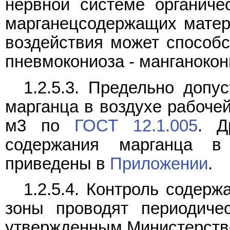
нервной системе органиче
марганецсодержащих матер
воздействия может способ
пневмокониоза - манганокон
1.2.5.3. Предельно допу
марганца в воздухе рабоче
м3 по
ГОСТ 12.1.005
. Д
содержания марганца 
приведены в
Приложении
.
1.2.5.4. Контроль содер
зоны проводят периодич
утвержденным Министерств