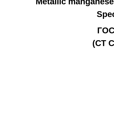
Metallic manganese
Spec
ГОС
(СТ С