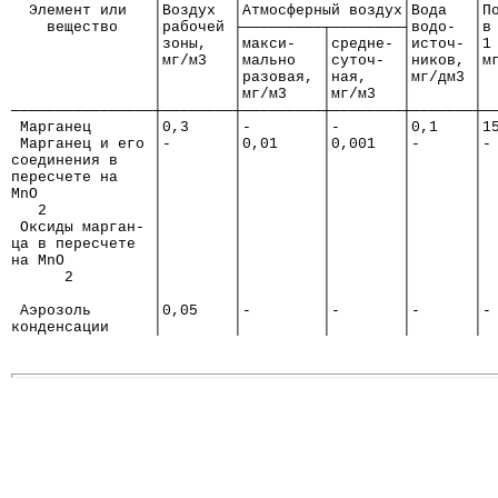
  Элемент или   │Воздух  │Атмосферный воздух│Вода   │П
    вещество    │рабочей ├─────────┬────────┤водо-  │в
                │зоны,   │макси-   │средне- │источ- │1
                │мг/м3   │мально   │суточ-  │ников, │м
                │        │разовая, │ная,    │мг/дм3 │ 
                │        │мг/м3    │мг/м3   │       │ 
────────────────┼────────┼─────────┼────────┼───────┼─
 Марганец       │0,3     │-        │-       │0,1    │1
 Марганец и его │-       │0,01     │0,001   │-      │-
соединения в    │        │         │        │       │ 
пересчете на    │        │         │        │       │ 
MnO             │        │         │        │       │ 
   2            │        │         │        │       │ 
 Оксиды марган- │        │         │        │       │ 
ца в пересчете  │        │         │        │       │ 
на MnO          │        │         │        │       │ 
      2         │        │         │        │       │ 
                │        │         │        │       │ 
 Аэрозоль       │0,05    │-        │-       │-      │-
конденсации     │        │         │        │       │ 