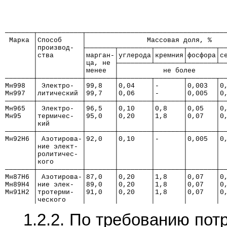
───────┬───────────┬──────────────────────────────────
 Марка │Способ     │               Массовая доля, %
       │производ-  ├───────┬────────┬───────┬───────┬─
       │ства       │марган-│углерода│кремния│фосфора│с
       │           │ца, не ├────────┴───────┴───────┴─
       │           │менее  │           не более       
───────┼───────────┼───────┼────────┬───────┬───────┬─
Мн998  │ Электро-  │99,8   │0,04    │-      │0,003  │0
Мн997  │литический │99,7   │0,06    │-      │0,005  │0
───────┼───────────┼───────┼────────┼───────┼───────┼─
Мн965  │ Электро-  │96,5   │0,10    │0,8    │0,05   │0
Мн95   │термичес-  │95,0   │0,20    │1,8    │0,07   │0
       │кий        │       │        │       │       │ 
───────┼───────────┼───────┼────────┼───────┼───────┼─
Мн92Н6 │ Азотирова-│92,0   │0,10    │-      │0,005  │0
       │ние элект- │       │        │       │       │ 
       │ролитичес- │       │        │       │       │ 
       │кого       │       │        │       │       │ 
───────┼───────────┼───────┼────────┼───────┼───────┼─
Мн87Н6 │ Азотирова-│87,0   │0,20    │1,8    │0,07   │0
Мн89Н4 │ние элек-  │89,0   │0,20    │1,8    │0,07   │0
Мн91Н2 │тротерми-  │91,0   │0,20    │1,8    │0,07   │0
       │ческого    │       │        │       │       │ 
1.2.2. По требованию по