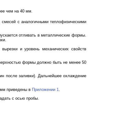
ее чем на 40 мм.
их смесей с аналогичными теплофизическими
пускается отливать в металлические формы.
вки.
х вырезки и уровень механических свойств
оверхностью формы должно быть не менее 50
мин после заливки). Дальнейшее охлаждение
 мм приведены в
Приложении 1
.
падать с осью пробы.