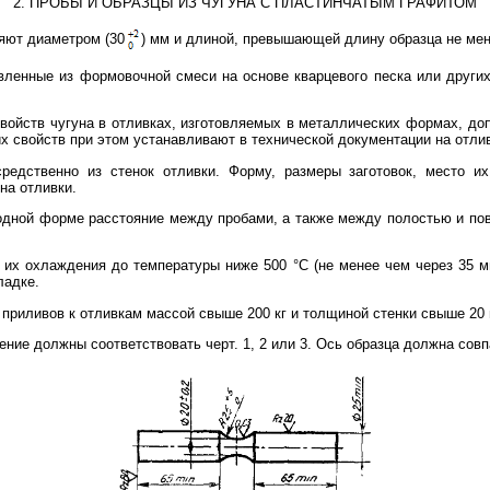
2. ПРОБЫ И ОБРАЗЦЫ ИЗ ЧУГУНА С ПЛАСТИНЧАТЫМ ГРАФИТОМ
ляют диаметром (30
) мм и длиной, превышающей длину образца не мен
овленные из формовочной смеси на основе кварцевого песка или друг
свойств чугуна в отливках, изготовляемых в металлических формах, до
х свойств при этом устанавливают в технической документации на отли
средственно из стенок отливки. Форму, размеры заготовок, место и
на отливки.
в одной форме расстояние между пробами, а также между полостью и п
 их охлаждения до температуры ниже 500 °С (не менее чем через 35 
ладке.
приливов к отливкам массой свыше 200 кг и толщиной стенки свыше 20
ение должны соответствовать черт. 1, 2 или 3. Ось образца должна сов