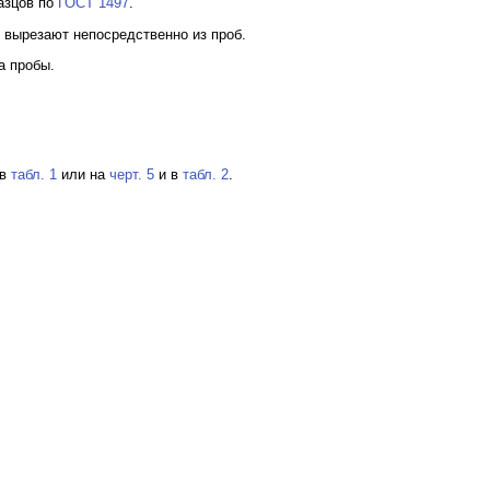
разцов по
ГОСТ 1497
.
и вырезают непосредственно из проб.
а пробы.
 в
табл. 1
или на
черт. 5
и в
табл. 2
.