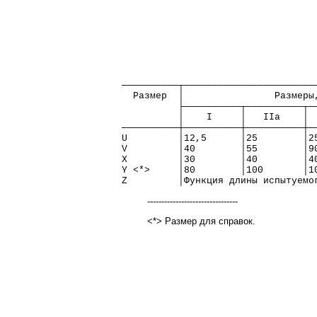
──────────┬───────────────────────
  Размер  │                Размеры
          ├──────────┬──────────┬─
          │    I     │   IIа    │ 
──────────┼──────────┼──────────┼─
U         │12,5      │25        │2
V         │40        │55        │9
Х         │30        │40        │4
Y <*>     │80        │100       │1
Z         │Функция длины испытуемо
--------------------------------
<*> Размер для справок.