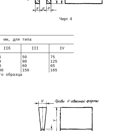
Черт. 4
────────────────────────────────
, мм, для типа
─────────┬───────────┬──────────
  IIб    │    III    │    IV
─────────┼───────────┼──────────
5        │50         │75
0        │90         │125
0        │60         │65
00       │150        │165
го образца