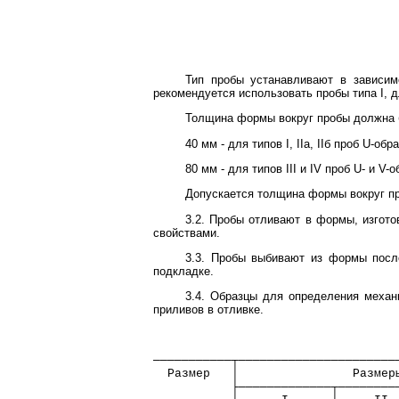
Тип пробы устанавливают в зависим
рекомендуется использовать пробы типа I, дл
Толщина формы вокруг пробы должна 
40 мм - для типов I, IIа, IIб проб U-об
80 мм - для типов III и IV проб U- и V
Допускается толщина формы вокруг проб
3.2. Пробы отливают в формы, изгот
свойствами.
3.3. Пробы выбивают из формы посл
подкладке.
3.4. Образцы для определения механ
приливов в отливке.
───────────┬──────────────────────
  Размер   │                Размер
           ├─────────────┬────────