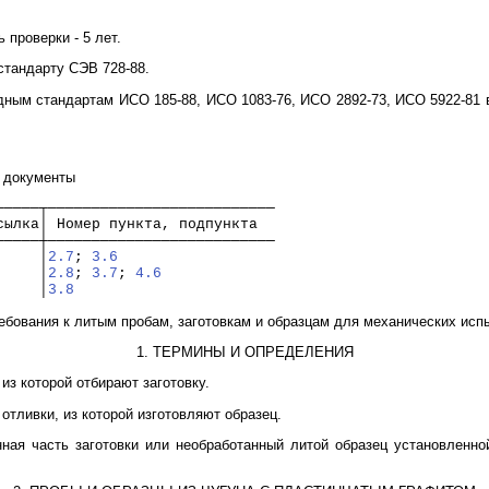
ь проверки - 5 лет.
стандарту СЭВ 728-88.
дным стандартам ИСО 185-88, ИСО 1083-76, ИСО 2892-73, ИСО 5922-81 в
е документы
─────┬──────────────────────────
сылка│ Номер пункта, подпункта
─────┼──────────────────────────
     │
2.7
; 
3.6
     │
2.8
; 
3.7
; 
4.6
     │
3.8
бования к литым пробам, заготовкам и образцам для механических испы
1. ТЕРМИНЫ И ОПРЕДЕЛЕНИЯ
 из которой отбирают заготовку.
 отливки, из которой изготовляют образец.
анная часть заготовки или необработанный литой образец установлен