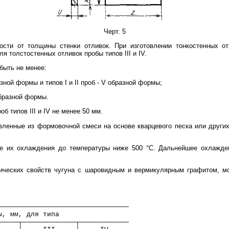
Черт. 5
ости от толщины стенки отливок. При изготовлении тонкостенных о
я толстостенных отливок пробы типов III и IV.
быть не менее:
разной формы и типов I и II проб - V образной формы;
-образной формы.
 типов III и IV не менее 50 мм.
овленные из формовочной смеси на основе кварцевого песка или друг
е их охлаждения до температуры ниже 500 °С. Дальнейшее охлажде
ических свойств чугуна с шаровидным и вермикулярным графитом, м
────────────────────────────────
ы, мм, для типа
─────┬─────────────┬────────────