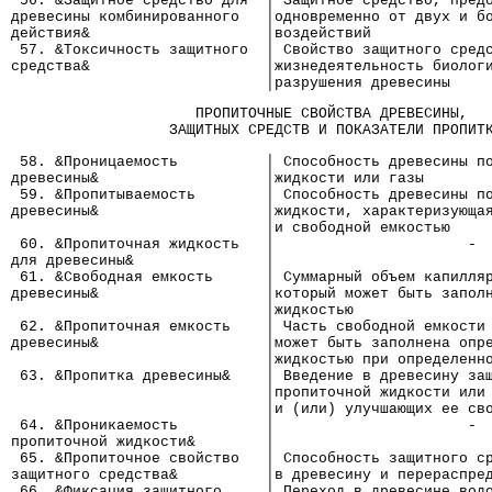
 56. &Защитное средство для  │ Защитное средство, пред
древесины комбинированного   │одновременно от двух и б
действия&                    │воздействий
 57. &Токсичность защитного  │ Свойство защитного сред
средства&                    │жизнедеятельность биолог
                             │разрушения древесины
                     ПРОПИТОЧНЫЕ СВОЙСТВА ДРЕВЕСИНЫ,
                  ЗАЩИТНЫХ СРЕДСТВ И ПОКАЗАТЕЛИ ПРОПИТ
 58. &Проницаемость          │ Способность древесины п
древесины&                   │жидкости или газы
 59. &Пропитываемость        │ Способность древесины п
древесины&                   │жидкости, характеризующа
                             │и свободной емкостью
 60. &Пропиточная жидкость   │                      -
для древесины&               │
 61. &Свободная емкость      │ Суммарный объем капилля
древесины&                   │который может быть запол
                             │жидкостью
 62. &Пропиточная емкость    │ Часть свободной емкости
древесины&                   │может быть заполнена опр
                             │жидкостью при определенн
 63. &Пропитка древесины&    │ Введение в древесину за
                             │пропиточной жидкости или
                             │и (или) улучшающих ее св
 64. &Проникаемость          │                      -
пропиточной жидкости&        │
 65. &Пропиточное свойство   │ Способность защитного с
защитного средства&          │в древесину и перераспре
 66. &Фиксация защитного     │ Переход в древесине вод