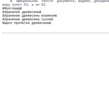
    В  официальном  тексте  документа, видимо, допущен
виду пункт 53, а не 52.
&Фунгицид&                                            
&Хранение древесины&                                  
&Хранение древесины влажное&                          
&Хранение древесины сухое&                            
&Цикл пропитки древесины&                             