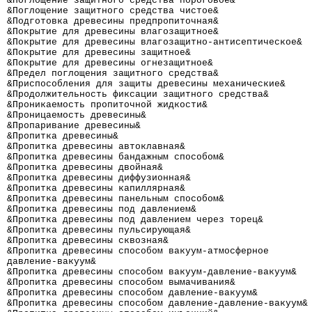
&Поглощение защитного средства пороговое&             
&Поглощение защитного средства чистое&                
&Подготовка древесины предпропиточная&                
&Покрытие для древесины влагозащитное&                
&Покрытие для древесины влагозащитно-антисептическое& 
&Покрытие для древесины защитное&                     
&Покрытие для древесины огнезащитное&                 
&Предел поглощения защитного средства&                
&Приспособления для защиты древесины механические&    
&Продолжительность фиксации защитного средства&       
&Проникаемость пропиточной жидкости&                  
&Проницаемость древесины&                             
&Пропаривание древесины&                              
&Пропитка древесины&                                  
&Пропитка древесины автоклавная&                      
&Пропитка древесины бандажным способом&               
&Пропитка древесины двойная&                          
&Пропитка древесины диффузионная&                     
&Пропитка древесины капиллярная&                      
&Пропитка древесины панельным способом&               
&Пропитка древесины под давлением&                    
&Пропитка древесины под давлением через торец&        
&Пропитка древесины пульсирующая&                     
&Пропитка древесины сквозная&                         
&Пропитка древесины способом вакуум-атмосферное       
давление-вакуум&                                      
&Пропитка древесины способом вакуум-давление-вакуум&  
&Пропитка древесины способом вымачивания&             
&Пропитка древесины способом давление-вакуум&         
&Пропитка древесины способом давление-давление-вакуум&