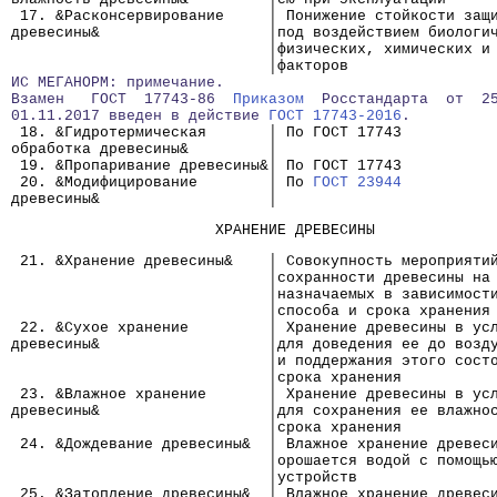
 17. &Расконсервирование     │ Понижение стойкости защ
древесины&                   │под воздействием биологи
                             │физических, химических и
                             │факторов
ИС МЕГАНОРМ: примечание.
Взамен   ГОСТ  17743-86  
Приказом
  Росстандарта  от  2
01.11.2017 введен в действие 
ГОСТ 17743-2016
.
 18. &Гидротермическая       │ По ГОСТ 17743
обработка древесины&         │
 19. &Пропаривание древесины&│ По ГОСТ 17743
 20. &Модифицирование        │ По 
ГОСТ 23944
древесины&                   │
                       ХРАНЕНИЕ ДРЕВЕСИНЫ
 21. &Хранение древесины&    │ Совокупность мероприяти
                             │сохранности древесины на
                             │назначаемых в зависимост
                             │способа и срока хранения
 22. &Сухое хранение         │ Хранение древесины в ус
древесины&                   │для доведения ее до возд
                             │и поддержания этого сост
                             │срока хранения
 23. &Влажное хранение       │ Хранение древесины в ус
древесины&                   │для сохранения ее влажно
                             │срока хранения
 24. &Дождевание древесины&  │ Влажное хранение древес
                             │орошается водой с помощь
                             │устройств
 25. &Затопление древесины&  │ Влажное хранение древес