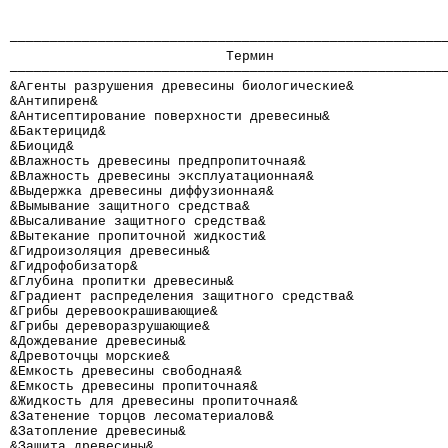
──────────────────────────────────────────────────────
                           Термин                     
──────────────────────────────────────────────────────
&Агенты разрушения древесины биологические&           
&Антипирен&                                           
&Антисептирование поверхности древесины&              
&Бактерицид&                                          
&Биоцид&                                              
&Влажность древесины предпропиточная&                 
&Влажность древесины эксплуатационная&                
&Выдержка древесины диффузионная&                     
&Вымывание защитного средства&                        
&Высаливание защитного средства&                      
&Вытекание пропиточной жидкости&                      
&Гидроизоляция древесины&                             
&Гидрофобизатор&                                      
&Глубина пропитки древесины&                          
&Градиент распределения защитного средства&           
&Грибы деревоокрашивающие&                            
&Грибы дереворазрушающие&                             
&Дождевание древесины&                                
&Древоточцы морские&                                  
&Емкость древесины свободная&                         
&Емкость древесины пропиточная&                       
&Жидкость для древесины пропиточная&                  
&Затенение торцов лесоматериалов&                     
&Затопление древесины&                                
&Защита древесины&                                    