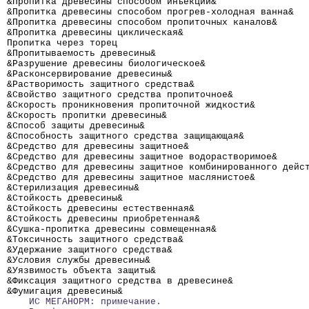
&Пропитка древесины способом инъекций&                
&Пропитка древесины способом прогрев-холодная ванна&  
&Пропитка древесины способом пропиточных каналов&     
&Пропитка древесины циклическая&                      
Пропитка через торец                                  
&Пропитываемость древесины&                           
&Разрушение древесины биологическое&                  
&Расконсервирование древесины&                        
&Растворимость защитного средства&                    
&Свойство защитного средства пропиточное&             
&Скорость проникновения пропиточной жидкости&         
&Скорость пропитки древесины&                         
&Способ защиты древесины&                             
&Способность защитного средства защищающая&           
&Средство для древесины защитное&                     
&Средство для древесины защитное водорастворимое&     
&Средство для древесины защитное комбинированного дейс
&Средство для древесины защитное маслянистое&         
&Стерилизация древесины&                              
&Стойкость древесины&                                 
&Стойкость древесины естественная&                    
&Стойкость древесины приобретенная&                   
&Сушка-пропитка древесины совмещенная&                
&Токсичность защитного средства&                      
&Удержание защитного средства&                        
&Условия службы древесины&                            
&Уязвимость объекта защиты&                           
&Фиксация защитного средства в древесине&             
&Фумигация древесины&                                 
    ИС МЕГАНОРМ: примечание.