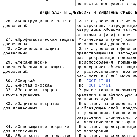
                             │полностью погружена в во
               ВИДЫ ЗАЩИТЫ ДРЕВЕСИНЫ И ЗАЩИТНЫЕ СРЕДСТ
 26. &Конструкционная защита │ Защита древесины с испо
древесины&                   │конструкций, затрудняющи
                             │разрушение объекта защит
                             │агентами и (или) огнем
 27. &Профилактическая защита│ Физическая и (или) хими
древесины&                   │непораженной древесины
 28. &Физическая защита      │ Защита древесины физиче
древесины&                   │предотвращающая, затрудн
                             │или прекращающая поврежд
 29. &Механические           │ Приспособления, примене
приспособления для защиты    │предохраняет объект защи
древесины&                   │от растрескивания, возни
                             │влажности и (или) механи
 30. &Окорка&                │ По 
ГОСТ 17461
 31. &Чистая окорка&         │ По 
ГОСТ 17461
 32. &Затенение торцов       │ Укрытие торцов лесомате
лесоматериалов&              │хранении в штабелях для 
                             │солнечных лучей
 33. &Защитное покрытие      │ Покрытие, наносимое на 
для древесины&               │и образующее слой, предо
                             │от увлажнения, биологиче
                             │разрушения, физических, 
                             │и климатических факторов
 34. &Огнезащитное покрытие  │ Покрытие, предохраняюще
для древесины&               │от возгорания
 35. &Влагозащитное покрытие │ Покрытие, не содержащее