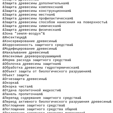
&Защита древесины дополнительная&                     
&Защита древесины комплексная&                        
&Защита древесины конструкционная&                    
&Защита древесины местная&                            
&Защита древесины профилактическая&                   
&Защита древесины способом нанесения на поверхность&  
&Защита древесины химическая&                         
&Защита древесины физическая&                         
&Зона "земля-воздух"&                                 
&Инсектицид&                                          
&Консервирование древесины&                           
&Коррозионность защитного средства&                   
&Модифицирование древесины&                           
&Накалывание древесины&                               
&Насекомые дереворазрушающие&                         
&Норма расхода защитного средства&                    
&Оболочка древесины защитная&                         
&Обработка древесины гидротермическая&                
&Объект защиты от биологического разрушения&          
Объект защиты                                         
&Огнезащита древесины&                                
&Окорка&                                              
&Окорка чистая&                                       
&Отдача пропиточной жидкости&                         
&Панель пропиточная&                                  
&Перепад содержания защитного средства&               
&Период активного биологического разрушения древесины&
&Поглощение защитного средства&                       
&Поглощение защитного средства общее&                 