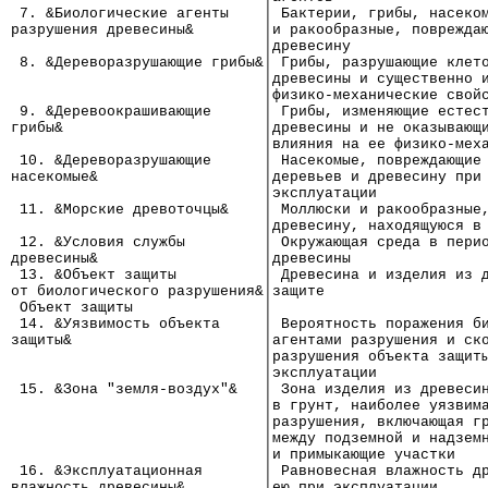
 7. &Биологические агенты    │ Бактерии, грибы, насеко
разрушения древесины&        │и ракообразные, поврежда
                             │древесину
 8. &Дереворазрушающие грибы&│ Грибы, разрушающие клет
                             │древесины и существенно 
                             │физико-механические свой
 9. &Деревоокрашивающие      │ Грибы, изменяющие естес
грибы&                       │древесины и не оказывающ
                             │влияния на ее физико-мех
 10. &Дереворазрушающие      │ Насекомые, повреждающие
насекомые&                   │деревьев и древесину при
                             │эксплуатации
 11. &Морские древоточцы&    │ Моллюски и ракообразные
                             │древесину, находящуюся в
 12. &Условия службы         │ Окружающая среда в пери
древесины&                   │древесины
 13. &Объект защиты          │ Древесина и изделия из 
от биологического разрушения&│защите
 Объект защиты               │
 14. &Уязвимость объекта     │ Вероятность поражения б
защиты&                      │агентами разрушения и ск
                             │разрушения объекта защит
                             │эксплуатации
 15. &Зона "земля-воздух"&   │ Зона изделия из древеси
                             │в грунт, наиболее уязвим
                             │разрушения, включающая г
                             │между подземной и надзем
                             │и примыкающие участки
 16. &Эксплуатационная       │ Равновесная влажность д
влажность древесины&         │ею при эксплуатации