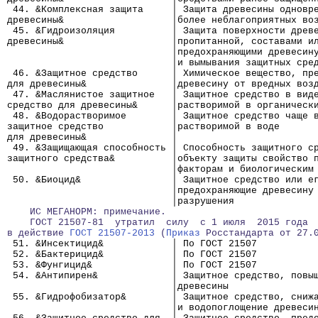
 44. &Комплексная защита     │ Защита древесины одновр
древесины&                   │более неблагоприятных во
 45. &Гидроизоляция          │ Защита поверхности древ
древесины&                   │пропитанной, составами и
                             │предохраняющими древесин
                             │и вымывания защитных сре
 46. &Защитное средство      │ Химическое вещество, пр
для древесины&               │древесину от вредных воз
 47. &Маслянистое защитное   │ Защитное средство в вид
средство для древесины&      │растворимой в органическ
 48. &Водорастворимое        │ Защитное средство чаще 
защитное средство            │растворимой в воде
для древесины&               │
 49. &Защищающая способность │ Способность защитного с
защитного средства&          │объекту защиты свойство 
                             │факторам и биологическим
 50. &Биоцид&                │ Защитное средство или е
                             │предохраняющие древесину
                             │разрушения
    ИС МЕГАНОРМ: примечание.
    ГОСТ 21507-81  утратил  силу  с 1 июля  2015 года 
в действие 
ГОСТ 21507-2013
 (
Приказ
 Росстандарта от 27.
 51. &Инсектицид&            │ По ГОСТ 21507
 52. &Бактерицид&            │ По ГОСТ 21507
 53. &Фунгицид&              │ По ГОСТ 21507
 54. &Антипирен&             │ Защитное средство, повы
                             │древесины
 55. &Гидрофобизатор&        │ Защитное средство, сниж
                             │и водопоглощение древеси