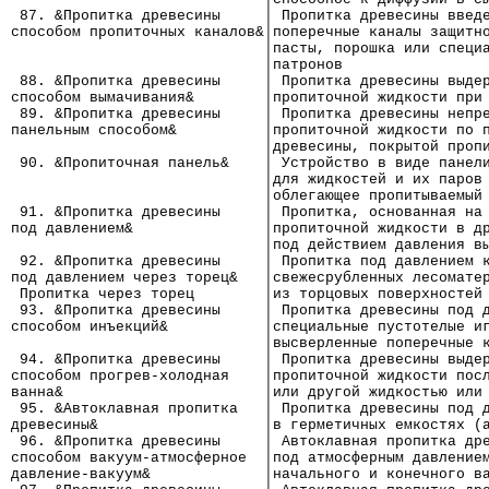
 87. &Пропитка древесины     │ Пропитка древесины введ
способом пропиточных каналов&│поперечные каналы защитн
                             │пасты, порошка или специ
                             │патронов
 88. &Пропитка древесины     │ Пропитка древесины выде
способом вымачивания&        │пропиточной жидкости при
 89. &Пропитка древесины     │ Пропитка древесины непр
панельным способом&          │пропиточной жидкости по 
                             │древесины, покрытой проп
 90. &Пропиточная панель&    │ Устройство в виде панел
                             │для жидкостей и их паров
                             │облегающее пропитываемый
 91. &Пропитка древесины     │ Пропитка, основанная на
под давлением&               │пропиточной жидкости в д
                             │под действием давления в
 92. &Пропитка древесины     │ Пропитка под давлением 
под давлением через торец&   │свежесрубленных лесомате
 Пропитка через торец        │из торцовых поверхностей
 93. &Пропитка древесины     │ Пропитка древесины под 
способом инъекций&           │специальные пустотелые и
                             │высверленные поперечные 
 94. &Пропитка древесины     │ Пропитка древесины выде
способом прогрев-холодная    │пропиточной жидкости пос
ванна&                       │или другой жидкостью или
 95. &Автоклавная пропитка   │ Пропитка древесины под 
древесины&                   │в герметичных емкостях (
 96. &Пропитка древесины     │ Автоклавная пропитка др
способом вакуум-атмосферное  │под атмосферным давление
давление-вакуум&             │начального и конечного в