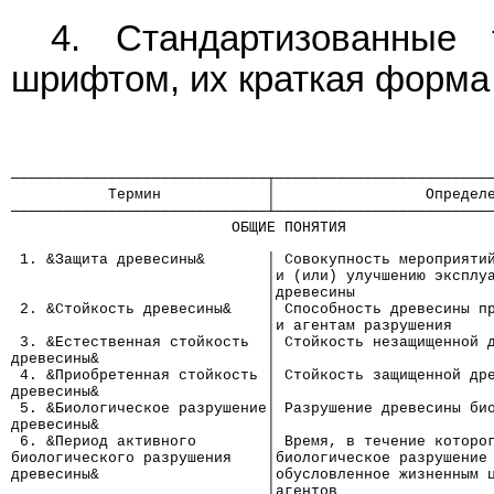
4. Стандартизованные
шрифтом, их краткая форма 
─────────────────────────────┬────────────────────────
           Термин            │                 Определ
─────────────────────────────┴────────────────────────
                         ОБЩИЕ ПОНЯТИЯ
 1. &Защита древесины&       │ Совокупность мероприяти
                             │и (или) улучшению эксплу
                             │древесины
 2. &Стойкость древесины&    │ Способность древесины п
                             │и агентам разрушения
 3. &Естественная стойкость  │ Стойкость незащищенной 
древесины&                   │
 4. &Приобретенная стойкость │ Стойкость защищенной др
древесины&                   │
 5. &Биологическое разрушение│ Разрушение древесины би
древесины&                   │
 6. &Период активного        │ Время, в течение которо
биологического разрушения    │биологическое разрушение
древесины&                   │обусловленное жизненным 
                             │агентов