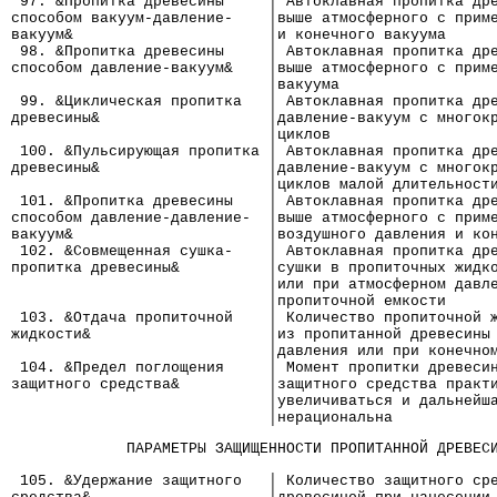
 97. &Пропитка древесины     │ Автоклавная пропитка др
способом вакуум-давление-    │выше атмосферного с прим
вакуум&                      │и конечного вакуума
 98. &Пропитка древесины     │ Автоклавная пропитка др
способом давление-вакуум&    │выше атмосферного с прим
                             │вакуума
 99. &Циклическая пропитка   │ Автоклавная пропитка др
древесины&                   │давление-вакуум с многок
                             │циклов
 100. &Пульсирующая пропитка │ Автоклавная пропитка др
древесины&                   │давление-вакуум с многок
                             │циклов малой длительност
 101. &Пропитка древесины    │ Автоклавная пропитка др
способом давление-давление-  │выше атмосферного с прим
вакуум&                      │воздушного давления и ко
 102. &Совмещенная сушка-    │ Автоклавная пропитка др
пропитка древесины&          │сушки в пропиточных жидк
                             │или при атмосферном давл
                             │пропиточной емкости
 103. &Отдача пропиточной    │ Количество пропиточной 
жидкости&                    │из пропитанной древесины
                             │давления или при конечно
 104. &Предел поглощения     │ Момент пропитки древеси
защитного средства&          │защитного средства практ
                             │увеличиваться и дальнейш
                             │нерациональна
             ПАРАМЕТРЫ ЗАЩИЩЕННОСТИ ПРОПИТАННОЙ ДРЕВЕС
 105. &Удержание защитного   │ Количество защитного ср