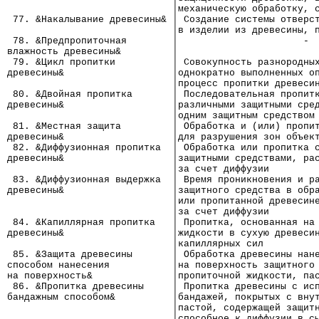
                             │механическую обработку, 
 77. &Накалывание древесины& │ Создание системы отверс
                             │в изделии из древесины, 
 78. &Предпропиточная        │                      -
влажность древесины&         │
 79. &Цикл пропитки          │ Совокупность разнородны
древесины&                   │однократно выполненных о
                             │процесс пропитки древеси
 80. &Двойная пропитка       │ Последовательная пропит
древесины&                   │различными защитными сре
                             │одним защитным средством
 81. &Местная защита         │ Обработка и (или) пропи
древесины&                   │для разрушения зон объек
 82. &Диффузионная пропитка  │ Обработка или пропитка 
древесины&                   │защитными средствами, ра
                             │за счет диффузии
 83. &Диффузионная выдержка  │ Время проникновения и р
древесины&                   │защитного средства в обр
                             │или пропитанной древесин
                             │за счет диффузии
 84. &Капиллярная пропитка   │ Пропитка, основанная на
древесины&                   │жидкости в сухую древеси
                             │капиллярных сил
 85. &Защита древесины       │ Обработка древесины нан
способом нанесения           │на поверхность защитного
на поверхность&              │пропиточной жидкости, па
 86. &Пропитка древесины     │ Пропитка древесины с ис
бандажным способом&          │бандажей, покрытых с вну
                             │пастой, содержащей защит
                             │способное к диффузии в с