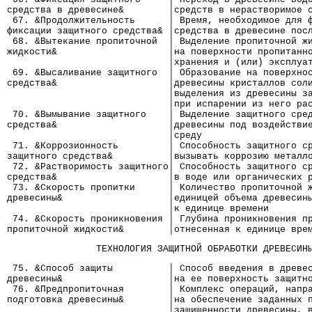
средства в древесине&        │средств в нерастворимое 
 67. &Продолжительность      │ Время, необходимое для 
фиксации защитного средства& │средства в древесине пос
 68. &Вытекание пропиточной  │ Выделение пропиточной ж
жидкости&                    │на поверхности пропитанн
                             │хранения и (или) эксплуа
 69. &Высаливание защитного  │ Образование на поверхно
средства&                    │древесины кристаллов сол
                             │выделения из древесины з
                             │при испарении из него ра
 70. &Вымывание защитного    │ Выделение защитного сре
средства&                    │древесины под воздействи
                             │среду
 71. &Коррозионность         │ Способность защитного с
защитного средства&          │вызывать коррозию металл
 72. &Растворимость защитного│ Способность защитного с
средства&                    │в воде или органических 
 73. &Скорость пропитки      │ Количество пропиточной 
древесины&                   │единицей объема древесин
                             │к единице времени
 74. &Скорость проникновения │ Глубина проникновения п
пропиточной жидкости&        │отнесенная к единице вре
                ТЕХНОЛОГИЯ ЗАЩИТНОЙ ОБРАБОТКИ ДРЕВЕСИН
 75. &Способ защиты          │ Способ введения в древе
древесины&                   │на ее поверхность защитн
 76. &Предпропиточная        │ Комплекс операций, напр
подготовка древесины&        │на обеспечение заданных 
                             │защищенности древесины, 