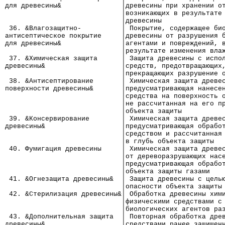
для древесины&               │древесины при хранении о
                             │возникающих в результате
                             │древесины
 36. &Влагозащитно-          │ Покрытие, содержащее би
антисептическое покрытие     │древесины от разрушения 
для древесины&               │агентами и повреждений, 
                             │результате изменения вла
 37. &Химическая защита      │ Защита древесины с испо
древесины&                   │средств, предотвращающих
                             │прекращающих разрушение 
 38. &Антисептирование       │ Химическая защита древе
поверхности древесины&       │предусматривающая нанесе
                             │средства на поверхность 
                             │не рассчитанная на его п
                             │объекта защиты
 39. &Консервирование        │ Химическая защита древе
древесины&                   │предусматривающая обрабо
                             │средством и рассчитанная
                             │в глубь объекта защиты
 40. Фумигация древесины     │ Химическая защита древе
                             │от дереворазрушающих нас
                             │предусматривающая обрабо
                             │объекта защиты газами
 41. &Огнезащита древесины&  │ Защита древесины с цель
                             │опасности объекта защиты
 42. &Стерилизация древесины&│ Обработка древесины хим
                             │физическими средствами с
                             │биологических агентов ра
 43. &Дополнительная защита  │ Повторная обработка дре
древесины&                   │средствами ранее защищен