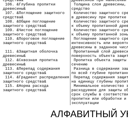
средства&                    │древесиной при нанесении
 106. &Глубина пропитки      │ Толщина слоя древесины,
древесины&                   │средство
 107. &Поглощение защитного  │ Количество защитного ср
средства&                    │в древесину при пропитке
 108. &Общее поглощение      │ Количество защитного ср
защитного средства&          │к объему пропитанной дре
 109. &Чистое поглощение     │ Количество защитного ср
защитного средства&          │к объему пропитанной зон
 110. &Пороговое поглощение  │ Поглощение защитного ср
защитного средства&          │интенсивность или вероят
                             │древесины в заданное чис
 111. &Защитная оболочка     │ Пропитанный слой древес
древесины&                   │поверхность объекта защи
 112. &Сквозная пропитка     │ Пропитка объекта защиты
древесины&                   │сечению
 113. &Перепад содержания    │ Разница в содержании за
защитного средства&          │по всей глубине пропитан
 114. &Градиент распределения│ Перепад содержания защи
защитного средства&          │на единицу глубины пропи
 115. &Норма расхода         │ Минимальное количество 
защитного средства&          │расходуемое для защиты о
                             │срок службы в соответств
                             │пропитки или обработки и
                             │эксплуатации
АЛФАВИТНЫЙ У