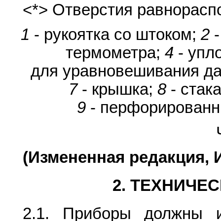
<*> Отверстия равнорасп
1
- рукоятка со штоком;
2
-
термометра;
4
- упл
для уравновешивания д
7
- крышка;
8
- стак
9
- перфорированн
(Измененная редакция, И
2. ТЕХНИЧЕ
2.1. Приборы должны и