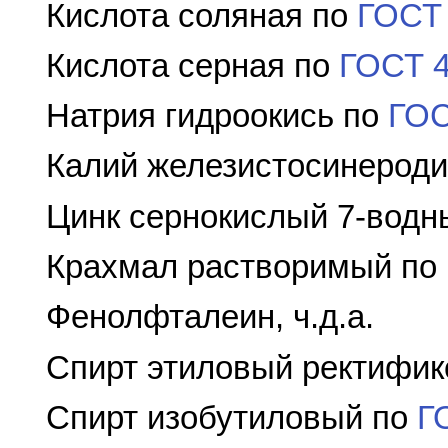
Кислота соляная по
ГОСТ
Кислота серная по
ГОСТ 
Натрия гидроокись по
ГОС
Калий железистосинерод
Цинк сернокислый 7-водн
Крахмал растворимый по
Фенолфталеин, ч.д.а.
Спирт этиловый ректифи
Спирт изобутиловый по
Г