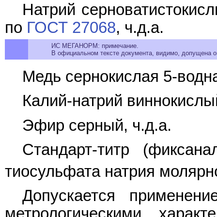
Натрий серноватистокисл
по
ГОСТ 27068
, ч.д.а.
ИС МЕГАНОРМ: примечание.
В официальном тексте документа, видимо, допущена оп
Медь сернокислая 5-водн
Калий-натрий виннокислы
Эфир серный, ч.д.а.
Стандарт-титр (фиксана
тиосульфата натрия молярн
Допускается применени
метрологическими характ