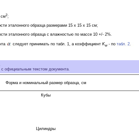
2
 см
;
ти эталонного образца размерами 15 x 15 x 15 см;
сти эталонного образца с влажностью по массе 10 +/- 2%.
ента
следует принимать по табл. 1, а коэффициент
K
- по
табл. 2
.
w
.
и с официальным текстом документа.
Форма и номинальный размер образца, см
Кубы
Цилиндры