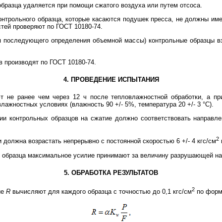
бразца удаляется при помощи сжатого воздуха или путем отсоса.
онтрольного образца, которые касаются подушек пресса, не должны име
тей проверяют по ГОСТ 10180-74.
ля последующего определения объемной массы) контрольные образцы в
в производят по ГОСТ 10180-74.
4. ПРОВЕДЕНИЕ ИСПЫТАНИЯ
т не ранее чем через 12 ч после тепловлажностной обработки, а при
ажностных условиях (влажность 90 +/- 5%, температура 20 +/- 3 °C).
нии контрольных образцов на сжатие должно соответствовать направл
2
и должна возрастать непрерывно с постоянной скоростью 6 +/- 4 кгс/см
ия образца максимальное усилие принимают за величину разрушающей на
5. ОБРАБОТКА РЕЗУЛЬТАТОВ
2
ие
R
вычисляют для каждого образца с точностью до 0,1 кгс/см
по форм