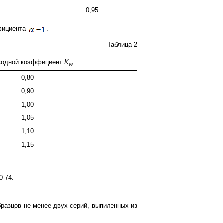
0,95
фициента
.
Таблица 2
водной коэффициент
K
w
0,80
0,90
1,00
1,05
1,10
1,15
0-74.
бразцов не менее двух серий, выпиленных из