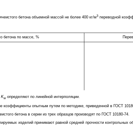
3
чеистого бетона объемной массой не более 400 кг/м
переводной коэф
о бетона по массе, %
Пере
я
K
определяют по линейной интерполяции.
w
е коэффициенты опытным путем по методике, приведенной в ГОСТ 1018
еистого бетона в серии из трех образцов производят по ГОСТ 10180-74.
ролируемых изделий принимают равной средней прочности контрольных о