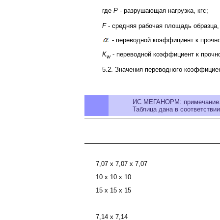
где
P
- разрушающая нагрузка, кгс;
F
- средняя рабочая площадь образца,
- переводной коэффициент к прочнос
K
- переводной коэффициент к прочно
w
5.2. Значения переводного коэффици
ИС МЕГАНОРМ: примечание
Таблица дана в соответстви
7,07 x 7,07 x 7,07
10 x 10 x 10
15 x 15 x 15
7,14 x 7,14