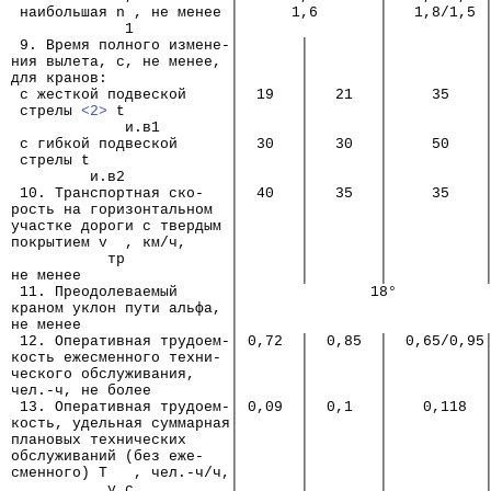
 наибольшая n , не менее │      1,6       │   1,8/1,5 
             1           │                │           
 9. Время полного измене-│       │        │           
ния вылета, с, не менее, │       │        │           
для кранов:              │       │        │           
 с жесткой подвеской     │  19   │   21   │     35    
 стрелы 
<2>
 t            │       │        │           
             и.в1        │       │        │           
 с гибкой подвеской      │  30   │   30   │     50    
 стрелы t                │       │        │           
         и.в2            │       │        │           
 10. Транспортная ско-   │  40   │   35   │     35    
рость на горизонтальном  │       │        │           
участке дороги с твердым │       │        │           
покрытием v  , км/ч,     │       │        │           
           тр            │       │        │           
не менее                 │       │        │           
 11. Преодолеваемый      │               18°
краном уклон пути альфа, │
не менее                 │
 12. Оперативная трудоем-│ 0,72  │  0,85  │  0,65/0,95
кость ежесменного техни- │       │        │           
ческого обслуживания,    │       │        │           
чел.-ч, не более         │       │        │           
 13. Оперативная трудоем-│ 0,09  │  0,1   │    0,118  
кость, удельная суммарная│       │        │           
плановых технических     │       │        │           
обслуживаний (без еже-   │       │        │           
сменного) Т   , чел.-ч/ч,│       │        │           
           у.с           │       │        │           