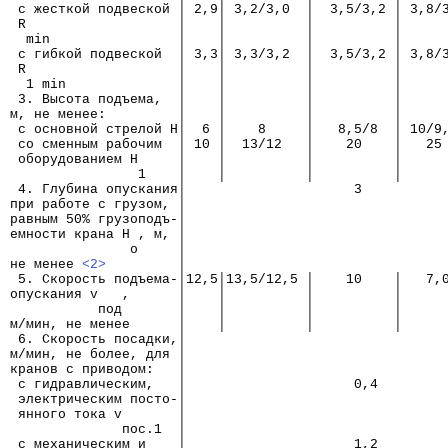
 с жесткой подвеской │ 2,9│ 3,2/3,0  │  3,5/3,2 │ 3,8/
 R                   │    │          │          │     
  min                │    │          │          │     
 с гибкой подвеской  │ 3,3│ 3,3/3,2  │  3,5/3,2 │ 3,8/
 R                   │    │          │          │     
  1 min              │    │          │          │     
 3. Высота подъема,  │    │          │          │     
м, не менее:         │    │          │          │     
 с основной стрелой Н│  6 │    8     │   8,5/8  │ 10/9
 со сменным рабочим  │ 10 │  13/12   │    20    │   25
 оборудованием Н     │    │          │          │     
                1    │    │          │          │     
 4. Глубина опускания│                     3
при работе с грузом, │
равным 50% грузоподъ-│
емности крана Н , м, │
               о     │
не менее 
<2>
         │
 5. Скорость подъема-│12,5│13,5/12,5 │    10    │   7,
опускания v   ,      │    │          │          │     
           под       │    │          │          │     
м/мин, не менее      │    │          │          │     
 6. Скорость посадки,│
м/мин, не более, для │
кранов с приводом:   │
 с гидравлическим,   │                     0,4
 электрическим посто-│
 янного тока v       │
              пос.1  │
 с механическим и    │                     1,2