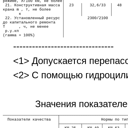
режиме, л/100 км, не более│                           
 21. Конструктивная масса │  23   │   32,6/33  │  48  
крана m , т, не более     │       │            │      
       к                  │       │            │      
 22. Установленный ресурс │          2300/2100        
до капитального ремонта   │                           
Т      , ч, не менее      │                           
 р.у.кп                   │                           
(гамма = 100%)            │                           
--------------------------------
<1> Допускается перепасо
<2> С помощью гидроцил
Значения показателе
────────────────────────┬─────────────────────────────
  Показатели качества   │                  Нормы по ти
                        ├─────────┬────────┬─────────┬