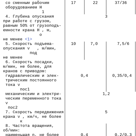
 со сменным рабочим      │  17   │   22   │   37/36   
 оборудованием Н         │       │        │           
                1        │       │        │           
 4. Глубина опускания    │                3
при работе с грузом,     │
равным 50% от грузоподъ- │
емности крана Н , м,     │
               о         │
не менее 
<1>
             │
 5. Скорость подъема-    │  10   │  7,0   │    7,5/6  
опускания v   , м/мин,   │       │        │           
           под           │       │        │           
не менее                 │       │        │           
 6. Скорость посадки,    │                │           
м/мин, не более, для     │                │           
кранов с приводом:       │                │           
 гидравлическим и элек-  │      0,4       │  0,35/0,4 
 трическим постоянного   │                │           
 тока v                  │                │           
       пос1              │                │           
 механическим и электри- │               1,2
 ческим переменного тока │
 v                       │
  пос2                   │
 7. Скорость передвижения│                5           
крана v , км/ч, не более │                            
       к                 │                            
 8. Частота вращения,    │                │           
об/мин:                  │                │           
 наименьшая n, не более  │      0,4       │   0,2/0,3 