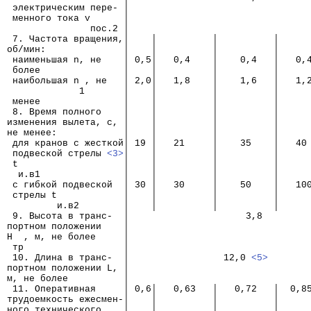
 электрическим пере- │
 менного тока v      │
               пос.2 │
 7. Частота вращения,│    │          │          │     
об/мин:              │    │          │          │     
 наименьшая n, не    │ 0,5│   0,4    │    0,4   │   0,
 более               │    │          │          │     
 наибольшая n , не   │ 2,0│   1,8    │    1,6   │   1,
             1       │    │          │          │     
 менее               │    │          │          │     
 8. Время полного    │    │          │          │     
изменения вылета, с, │    │          │          │     
не менее:            │    │          │          │     
 для кранов с жесткой│ 19 │   21     │    35    │   40
 подвеской стрелы 
<3>
│    │          │          │     
 t                   │    │          │          │     
  и.в1               │    │          │          │     
 с гибкой подвеской  │ 30 │   30     │    50    │   10
 стрелы t            │    │          │          │     
         и.в2        │    │          │          │     
 9. Высота в транс-  │                     3,8
портном положении    │
Н  , м, не более     │
 тр                  │
 10. Длина в транс-  │                 12,0 
<5>
портном положении L, │
м, не более          │
 11. Оперативная     │ 0,6│   0,63   │   0,72   │  0,8
трудоемкость ежесмен-│    │          │          │     
ного технического    │    │          │          │     