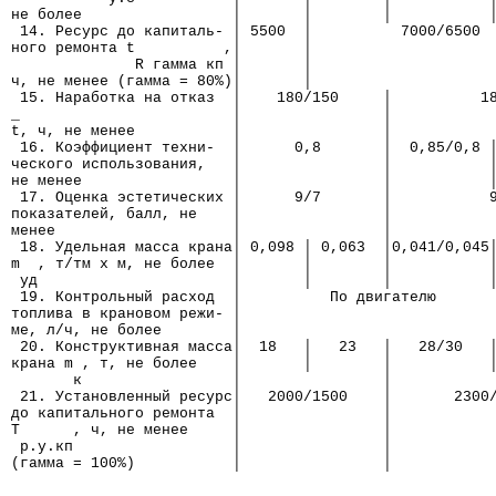
не более                 │       │        │           
 14. Ресурс до капиталь- │ 5500  │          7000/6500
ного ремонта t          ,│       │
              R гамма кп │       │
ч, не менее (гамма = 80%)│       │
 15. Наработка на отказ  │    180/150     │          1
_                        │                │
t, ч, не менее           │                │
 16. Коэффициент техни-  │      0,8       │  0,85/0,8 
ческого использования,   │                │           
не менее                 │                │           
 17. Оценка эстетических │      9/7       │           
показателей, балл, не    │                │
менее                    │                │
 18. Удельная масса крана│ 0,098 │ 0,063  │0,041/0,045
m  , т/тм х м, не более  │       │        │           
 уд                      │       │        │           
 19. Контрольный расход  │          По двигателю
топлива в крановом режи- │
ме, л/ч, не более        │
 20. Конструктивная масса│  18   │   23   │   28/30   
крана m , т, не более    │       │        │           
       к                 │                │
 21. Установленный ресурс│   2000/1500    │       2300
до капитального ремонта  │                │
Т      , ч, не менее     │                │
 р.у.кп                  │                │
(гамма = 100%)           │                │