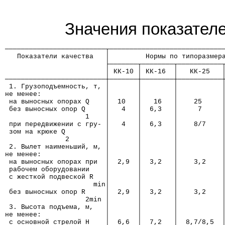
Значения показателе
─────────────────────────┬────────────────────────────
   Показатели качества   │         Нормы по типоразмер
                         ├───────┬────────┬───────────
                         │ КК-10 │ КК-16  │   КК-25   
─────────────────────────┼───────┼────────┼───────────
 1. Грузоподъемность, т, │       │        │           
не менее:                │       │        │           
 на выносных опорах Q    │  10   │   16   │    25     
 без выносных опор Q     │   4   │  6,3   │     7     
                    1    │       │        │           
 при передвижении с гру- │   4   │  6,3   │    8/7    
 зом на крюке Q          │       │        │           
               2         │       │        │           
 2. Вылет наименьший, м, │       │        │           
не менее:                │       │        │           
 на выносных опорах при  │  2,9  │  3,2   │    3,2    
 рабочем оборудовании    │       │        │           
 с жесткой подвеской R   │       │        │           
                      min│       │        │           
 без выносных опор R     │  2,9  │  3,2   │    3,2    
                    2min │       │        │           
 3. Высота подъема, м,   │       │        │           
не менее:                │       │        │           
 с основной стрелой Н    │  6,6  │  7,2   │  8,7/8,5  