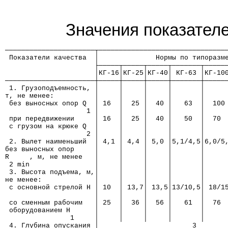
Значения показателе
──────────────────────┬───────────────────────────────
 Показатели качества  │              Нормы по типоразм
                      ├─────┬─────┬─────┬───────┬─────
                      │КГ-16│КГ-25│КГ-40│ КГ-63 │КГ-10
──────────────────────┼─────┼─────┼─────┼───────┼─────
 1. Грузоподъемность, │     │     │     │       │     
т, не менее:          │     │     │     │       │     
 без выносных опор Q  │ 16  │  25 │  40 │   63  │  100
                    1 │     │     │     │       │     
 при передвижении     │ 16  │  25 │  40 │   50  │  70 
 с грузом на крюке Q  │     │     │     │       │     
                    2 │     │     │     │       │     
 2. Вылет наименьший  │ 4,1 │ 4,4 │ 5,0 │5,1/4,5│6,0/5
без выносных опор     │     │     │     │       │     
R     , м, не менее   │     │     │     │       │     
 2 min                │     │     │     │       │     
 3. Высота подъема, м,│     │     │     │       │     
не менее:             │     │     │     │       │     
 с основной стрелой Н │ 10  │ 13,7│ 13,5│13/10,5│ 18/1
                      │     │     │     │       │     
 со сменным рабочим   │ 25  │  36 │  56 │   61  │  76 
 оборудованием Н      │     │     │     │       │     
                1     │     │     │     │       │     
 4. Глубина опускания │                       3