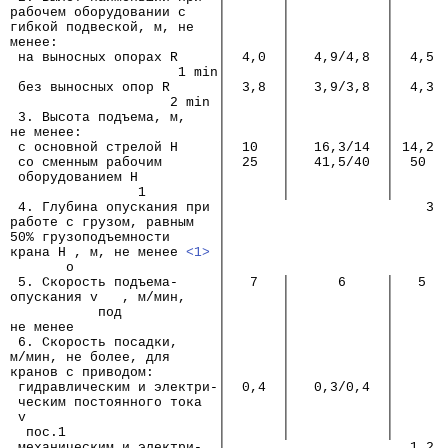
рабочем оборудовании с    │       │            │      
гибкой подвеской, м, не   │       │            │      
менее:                    │       │            │      
 на выносных опорах R     │  4,0  │   4,9/4,8  │  4,5 
                     1 min│       │            │      
 без выносных опор R      │  3,8  │   3,9/3,8  │  4,3 
                    2 min │       │            │      
 3. Высота подъема, м,    │       │            │      
не менее:                 │       │            │      
 с основной стрелой Н     │  10   │   16,3/14  │ 14,2 
 со сменным рабочим       │  25   │   41,5/40  │  50  
 оборудованием Н          │       │            │      
                1         │       │            │      
 4. Глубина опускания при │                         3
работе с грузом, равным   │
50% грузоподъемности      │
крана Н , м, не менее 
<1>
 │
       о                  │
 5. Скорость подъема-     │   7   │      6     │   5  
опускания v   , м/мин,    │       │            │      
           под            │       │            │      
не менее                  │       │            │      
 6. Скорость посадки,     │       │            │
м/мин, не более, для      │       │            │
кранов с приводом:        │       │            │
 гидравлическим и электри-│  0,4  │   0,3/0,4  │      
 ческим постоянного тока  │       │            │
 v                        │       │            │
  пос.1                   │       │            │
 механическим и электри-  │                       1,2