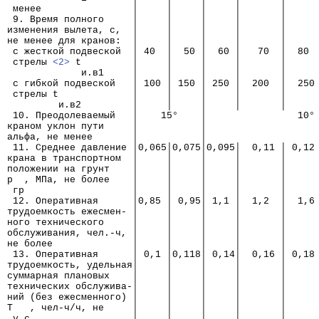
 менее                │     │     │     │       │     
 9. Время полного     │     │     │     │       │     
изменения вылета, с,  │     │     │     │       │     
не менее для кранов:  │     │     │     │       │     
 с жесткой подвеской  │ 40  │  50 │  60 │   70  │  80 
 стрелы 
<2>
 t         │     │     │     │       │     
             и.в1     │     │     │     │       │     
 с гибкой подвеской   │ 100 │ 150 │ 250 │  200  │  250
 стрелы t             │     │     │     │       │     
         и.в2         │     │     │     │       │     
 10. Преодолеваемый   │    15°    │                10°
краном уклон пути     │           │
альфа, не менее       │           │
 11. Среднее давление │0,065│0,075│0,095│  0,11 │ 0,12
крана в транспортном  │     │     │     │       │     
положении на грунт    │     │     │     │       │     
p  , МПа, не более    │     │     │     │       │     
 гр                   │     │     │     │       │     
 12. Оперативная      │0,85 │ 0,95│ 1,1 │  1,2  │  1,6
трудоемкость ежесмен- │     │     │     │       │     
ного технического     │     │     │     │       │     
обслуживания, чел.-ч, │     │     │     │       │     
не более              │     │     │     │       │     
 13. Оперативная      │ 0,1 │0,118│ 0,14│  0,16 │ 0,18
трудоемкость, удельная│     │     │     │       │     
суммарная плановых    │     │     │     │       │     
технических обслужива-│     │     │     │       │     
ний (без ежесменного) │     │     │     │       │     
Т   , чел-ч/ч, не     │     │     │     │       │     
 у.с                  │     │     │     │       │     