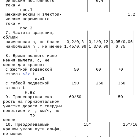
 рическим постоянного   │         │   0,4  │          
 тока v                 │         │        │          
       пос.1            │         │        │          
 механическим и электри-│                          1,2
 ческим переменного     │
 тока v                 │
       пос.2            │
 7. Частота вращения,   │         │        │         │
об/мин:                 │         │        │         │
 наименьшая n, не более │ 0,2/0,3 │0,1/0,12│0,05/0,06│
 наибольшая n , не менее│1,45/0,96│1,3/0,96│  0,75   │
             1          │         │        │         │
 8. Время полного изме- │         │        │         │
нения вылета, с, не     │         │        │         │
менее для кранов:       │         │        │         │
 с жесткой подвеской    │    50   │   60   │   70    │
 стрелы 
<3>
 t           │         │        │         │
             и.в1       │         │        │         │
 с гибкой подвеской     │   150   │   250  │   350   │
 стрелы t               │         │        │         │
         и.в2           │         │        │         │
 9. Транспортная ско-   │  60/50  │            50     
рость на горизонтальном │         │                   
участке дороги с твердым│         │                   
покрытием v  , км/ч, не │         │                   
           тр           │         │                   
менее                   │         │                   
 10. Преодолеваемый     │        15°       │     15°/1
краном уклон пути альфа,│                  │          
не менее                │                  │          