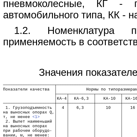
пневмоколесные, КГ -
автомобильного типа, КК - н
1.2. Номенклатура 
применяемость в соответстви
Значения показателе
─────────────────────┬────────────────────────────────
Показатели качества  │            Нормы по типоразмера
                     ├────┬──────────┬──────────┬─────
                     │КА-4│  КА-6,3  │   КА-10  │ КА-1
─────────────────────┼────┼──────────┼──────────┼─────
 1. Грузоподъемность │  4 │   6,3    │    10    │   16
на выносных опорах Q,│    │          │          │     
т, не менее 
<1>
      │    │          │          │     
 2. Вылет наименьший │    │          │          │     
на выносных опорах   │    │          │          │     
при рабочем оборудо- │    │          │          │     
вании, м, не менее:  │    │          │          │     