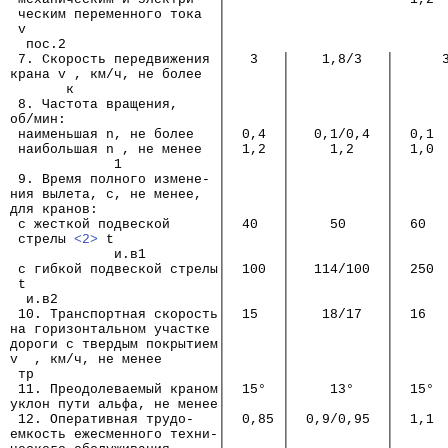
 ческим переменного тока  │
 v                        │
  пос.2                   │
 7. Скорость передвижения │   3   │    1,8/3   │      
крана v , км/ч, не более  │       │            │      
       к                  │       │            │      
 8. Частота вращения,     │       │            │      
об/мин:                   │       │            │      
 наименьшая n, не более   │  0,4  │   0,1/0,4  │  0,1 
 наибольшая n , не менее  │  1,2  │     1,2    │  1,0 
             1            │       │            │      
 9. Время полного измене- │       │            │      
ния вылета, с, не менее,  │       │            │      
для кранов:               │       │            │      
 с жесткой подвеской      │  40   │     50     │  60  
 стрелы 
<2>
 t             │       │            │      
             и.в1         │       │            │      
 с гибкой подвеской стрелы│  100  │   114/100  │  250 
 t                        │       │            │      
  и.в2                    │       │            │      
 10. Транспортная скорость│  15   │    18/17   │  16  
на горизонтальном участке │       │            │      
дороги с твердым покрытием│       │            │      
v  , км/ч, не менее       │       │            │      
 тр                       │       │            │      
 11. Преодолеваемый краном│  15°  │     13°    │  15° 
уклон пути альфа, не менее│       │            │      
 12. Оперативная трудо-   │  0,85 │  0,9/0,95  │  1,1 
емкость ежесменного техни-│       │            │      