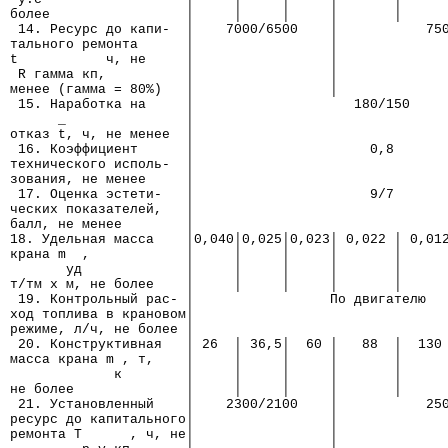
более                 │     │     │     │       │     
 14. Ресурс до капи-  │    7000/6500    │           75
тального ремонта      │                 │
t           ч, не     │                 │
 R гамма кп,          │                 │
менее (гамма = 80%)   │                 │
 15. Наработка на     │                    180/150
      _               │
отказ t, ч, не менее  │
 16. Коэффициент      │                      0,8
технического исполь-  │
зования, не менее     │
 17. Оценка эстети-   │                      9/7
ческих показателей,   │
балл, не менее        │
18. Удельная масса    │0,040│0,025│0,023│ 0,022 │ 0,01
крана m  ,            │     │     │     │       │     
       уд             │     │     │     │       │     
т/тм х м, не более    │     │     │     │       │     
 19. Контрольный рас- │                 По двигателю
ход топлива в крановом│
режиме, л/ч, не более │
 20. Конструктивная   │ 26  │ 36,5│  60 │   88  │  130
масса крана m , т,    │     │     │     │       │     
             к        │     │     │     │       │     
не более              │     │     │     │       │     
 21. Установленный    │    2300/2100    │           25
ресурс до капитального│                 │
ремонта Т      , ч, не│                 │