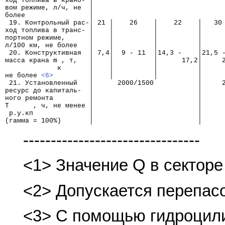
ход топлива в крано- │
вом режиме, л/ч, не  │
более                │
 19. Контрольный рас-│ 21 │    26    │    22    │   30
ход топлива в транс- │    │          │          │     
портном режиме,      │    │          │          │     
л/100 км, не более   │    │          │          │     
 20. Конструктивная  │ 7,4│  9 - 11  │14,3 -    │21,5 
масса крана m , т,   │    │          │      17,2│     
             к       │    │          │          │     
не более 
<6>
         │    │          │          │     
 21. Установленный   │      2000/1500           │     
ресурс до капиталь-  │                          │
ного ремонта         │                          │
Т      , ч, не менее │                          │
 р.у.кп              │                          │
(гамма = 100%)       │                          │
--------------------------------
<1> Значение Q в секторе 
<2> Допускается перепасо
<3> С помощью гидроцил