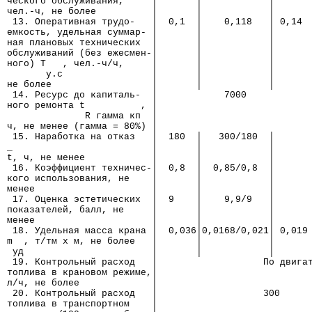
ческого обслуживания,     │       │            │      
чел.-ч, не более          │       │            │      
 13. Оперативная трудо-   │  0,1  │    0,118   │ 0,14 
емкость, удельная суммар- │       │            │      
ная плановых технических  │       │            │      
обслуживаний (без ежесмен-│       │            │      
ного) Т   , чел.-ч/ч,     │       │            │      
       у.с                │       │            │      
не более                  │       │            │      
 14. Ресурс до капиталь-  │            7000           
ного ремонта t          , │                           
              R гамма кп  │                           
ч, не менее (гамма = 80%) │                           
 15. Наработка на отказ   │  180  │   300/180  │      
_                         │       │            │
t, ч, не менее            │       │            │
 16. Коэффициент техничес-│  0,8  │  0,85/0,8  │      
кого использования, не    │       │            │      
менее                     │       │            │      
 17. Оценка эстетических  │  9    │    9,9/9   │      
показателей, балл, не     │       │            │      
менее                     │       │            │      
 18. Удельная масса крана │  0,036│0,0168/0,021│ 0,019
m  , т/тм х м, не более   │       │            │      
 уд                       │       │            │      
 19. Контрольный расход   │                   По двига
топлива в крановом режиме,│
л/ч, не более             │
 20. Контрольный расход   │                   300     
топлива в транспортном    │                           