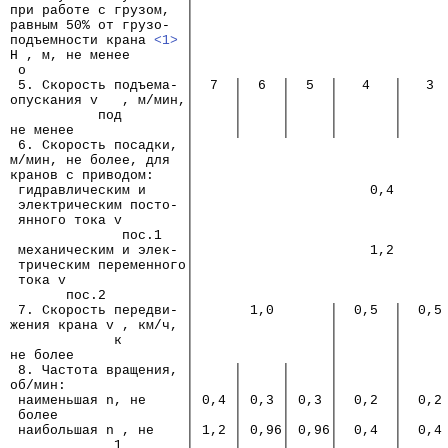
при работе с грузом,  │
равным 50% от грузо-  │
подъемности крана 
<1>
 │
Н , м, не менее       │
 о                    │
 5. Скорость подъема- │  7  │  6  │  5  │   4   │   3 
опускания v   , м/мин,│     │     │     │       │     
           под        │     │     │     │       │     
не менее              │     │     │     │       │     
 6. Скорость посадки, │
м/мин, не более, для  │
кранов с приводом:    │
 гидравлическим и     │                      0,4
 электрическим посто- │
 янного тока v        │
              пос.1   │
 механическим и элек- │                      1,2
 трическим переменного│
 тока v               │
       пос.2          │
 7. Скорость передви- │       1,0       │  0,5  │  0,5
жения крана v , км/ч, │                 │       │     
             к        │                 │       │     
не более              │                 │       │     
 8. Частота вращения, │     │     │     │       │     
об/мин:               │     │     │     │       │     
 наименьшая n, не     │ 0,4 │ 0,3 │ 0,3 │  0,2  │  0,2
 более                │     │     │     │       │     
 наибольшая n , не    │ 1,2 │ 0,96│ 0,96│  0,4  │  0,4
             1        │     │     │     │       │     