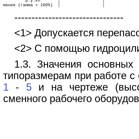
         р.у.кп       │                 │
менее (гамма = 100%)  │                 │
--------------------------------
<1> Допускается перепасо
<2> С помощью гидроцил
1.3. Значения основных 
типоразмерам при работе с
1
-
5
и на чертеже (выс
сменного рабочего оборудов