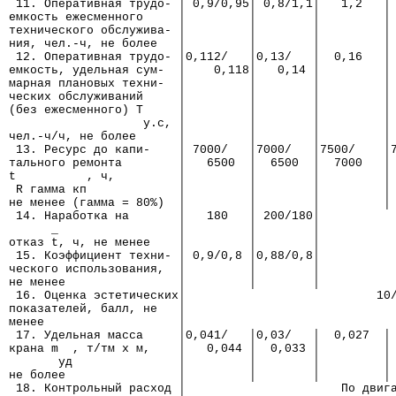
 11. Оперативная трудо- │ 0,9/0,95│ 0,8/1,1│   1,2   │
емкость ежесменного     │         │        │         │
технического обслужива- │         │        │         │
ния, чел.-ч, не более   │         │        │         │
 12. Оперативная трудо- │0,112/   │0,13/   │  0,16   │
емкость, удельная сум-  │    0,118│   0,14 │         │
марная плановых техни-  │         │        │         │
ческих обслуживаний     │         │        │         │
(без ежесменного) Т     │         │        │         │
                   у.с, │         │        │         │
чел.-ч/ч, не более      │         │        │         │
 13. Ресурс до капи-    │ 7000/   │7000/   │7500/    │
тального ремонта        │   6500  │  6500  │  7000   │
t          , ч,         │         │        │         │
 R гамма кп             │         │        │         │
не менее (гамма = 80%)  │         │        │         │
 14. Наработка на       │   180   │ 200/180│          
      _                 │         │        │
отказ t, ч, не менее    │         │        │
 15. Коэффициент техни- │ 0,9/0,8 │0,88/0,8│          
ческого использования,  │         │        │
не менее                │         │        │
 16. Оценка эстетических│                           10
показателей, балл, не   │
менее                   │
 17. Удельная масса     │0,041/   │0,03/   │  0,027  │
крана m  , т/тм х м,    │   0,044 │  0,033 │         │
       уд               │         │        │         │
не более                │         │        │         │
 18. Контрольный расход │                      По двиг