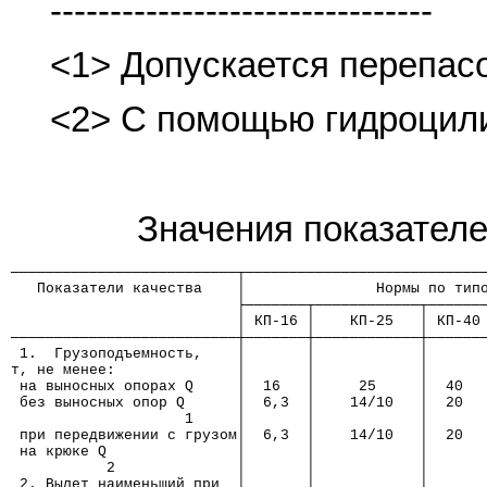
--------------------------------
<1> Допускается перепасо
<2> С помощью гидроцил
Значения показателе
──────────────────────────┬───────────────────────────
   Показатели качества    │               Нормы по тип
                          ├───────┬────────────┬──────
                          │ КП-16 │    КП-25   │ КП-40
──────────────────────────┼───────┼────────────┼──────
 1.  Грузоподъемность,    │       │            │      
т, не менее:              │       │            │      
 на выносных опорах Q     │  16   │     25     │  40  
 без выносных опор Q      │  6,3  │    14/10   │  20  
                    1     │       │            │      
 при передвижении с грузом│  6,3  │    14/10   │  20  
 на крюке Q               │       │            │      
           2              │       │            │      
 2. Вылет наименьший при  │       │            │      