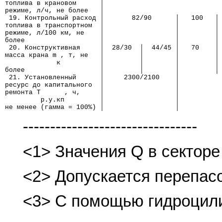
топлива в крановом      │
режиме, л/ч, не более   │
 19. Контрольный расход │       82/90      │   100   │
топлива в транспортном  │                  │         │
режиме, л/100 км, не    │                  │         │
более                   │                  │         │
 20. Конструктивная     │  28/30  │  44/45 │   70    │
масса крана m , т, не   │         │        │         │
             к          │         │        │         │
более                   │         │        │         │
 21. Установленный      │     2300/2100    │          
ресурс до капитального  │                  │
ремонта Т      , ч,     │                  │
         р.у.кп         │                  │
не менее (гамма = 100%) │                  │
--------------------------------
<1> Значения Q в секторе 
<2> Допускается перепасо
<3> С помощью гидроцил