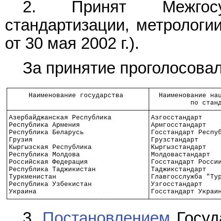
2. Принят Межгос
стандартизации, метрологи
от 30 мая 2002 г.).
За принятие проголосовал
┌───────────────────────────────────┬─────────────────
│     Наименование государства      │  Наименование на
│                                   │          по стан
├───────────────────────────────────┼─────────────────
│Азербайджанская Республика         │Азгосстандарт    
│Республика Армения                 │Армгосстандарт   
│Республика Беларусь                │Госстандарт Респу
│Грузия                             │Грузстандарт     
│Кыргызская Республика              │Кыргызстандарт   
│Республика Молдова                 │Молдовастандарт  
│Российская Федерация               │Госстандарт Росси
│Республика Таджикистан             │Таджикстандарт   
│Туркменистан                       │Главгосслужба "Ту
│Республика Узбекистан              │Узгосстандарт    
│Украина                            │Госстандарт Украи
└───────────────────────────────────┴─────────────────
3.
Постановлением
Госуд