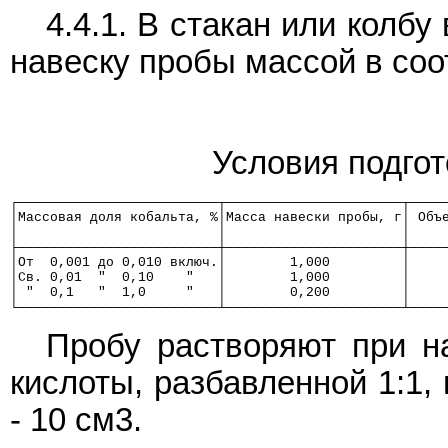
4.4.1. В стакан или кол
навеску пробы массой в соо
Условия подгот
┌─────────────────────────┬──────────────────────┬────
│Массовая доля кобальта, %│Масса навески пробы, г│ Объ
│                         │                      │    
├─────────────────────────┼──────────────────────┼────
│От  0,001 до 0,010 включ.│        1,000         │    
│Св. 0,01  "  0,10    "   │        1,000         │    
│ "  0,1   "  1,0     "   │        0,200         │    
└─────────────────────────┴──────────────────────┴────
Пробу растворяют при на
кислоты, разбавленной 1:1,
- 10 см3.