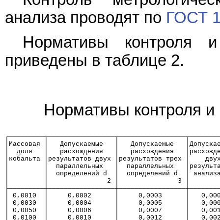
анализа проводят по
ГОСТ 1
Нормативы контроля и
приведены в таблице 2.
Нормативы контроля и 
                                                      
┌─────────┬─────────────────┬─────────────────┬───────
│Массовая │   Допускаемые   │   Допускаемые   │Допуска
│  доля   │   расхождения   │   расхождения   │расхожд
│кобальта │результатов двух │результатов трех │    дву
│         │  параллельных   │  параллельных   │результ
│         │  определений d  │  определений d  │ анализ
│         │               2 │               3 │       
├─────────┼─────────────────┼─────────────────┼───────
│ 0,0010  │     0,0002      │     0,0003      │   0,00
│ 0,0030  │     0,0004      │     0,0005      │   0,00
│ 0,0050  │     0,0006      │     0,0007      │   0,00
│ 0,0100  │     0,0010      │     0,0012      │   0,00