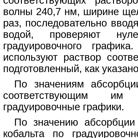
соответствующих раствор
волны 240,7 нм, ширине щел
раз, последовательно ввод
водой, проверяют нул
градуировочного графика
используют раствор соотве
подготовленный, как указан
По значениям абсорбци
соответствующим им
градуировочные графики.
По значению абсорбции
кобальта по градуировоч