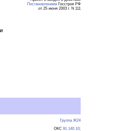
Постановлением
Госстроя РФ
от 25 июня 2003 г. N 111
ЛИ
Группа Ж24
ОКС
91.140.10
;