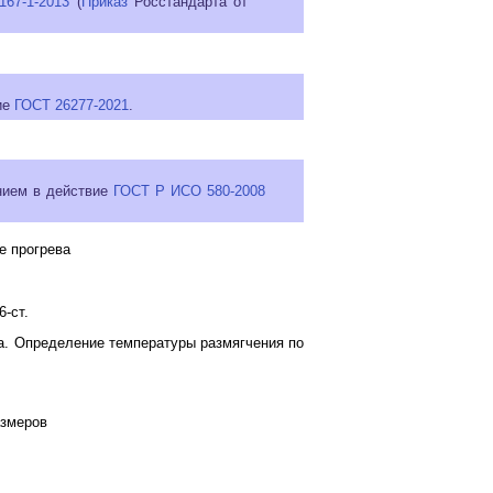
167-1-2013
(
Приказ
Росстандарта от
ие
ГОСТ 26277-2021
.
ением в действие
ГОСТ Р ИСО 580-2008
е прогрева
6-ст.
а. Определение температуры размягчения по
азмеров