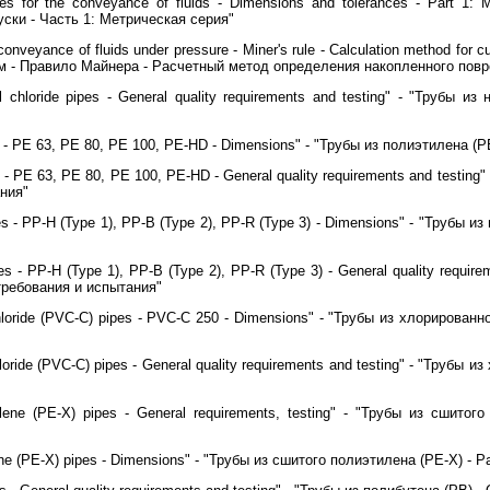
es for the conveyance of fluids - Dimensions and tolerances - Part 1: 
ски - Часть 1: Метрическая серия"
 conveyance of fluids under pressure - Miner's rule - Calculation method fo
м - Правило Майнера - Расчетный метод определения накопленного пов
yl chloride pipes - General quality requirements and testing" - "Трубы
s - РЕ 63, РЕ 80, РЕ 100, PE-HD - Dimensions" - "Трубы из полиэтилена (
 - РЕ 63, РЕ 80, РЕ 100, PE-HD - General quality requirements and testing
ния"
es - РР-Н (Туре 1), РР-В (Туре 2), PP-R (Туре 3) - Dimensions" - "Трубы и
es - PP-H (Type 1), PP-B (Type 2), PP-R (Type 3) - General quality requir
 требования и испытания"
 chloride (PVC-C) pipes - PVC-C 250 - Dimensions" - "Трубы из хлорирова
hloride (PVC-C) pipes - General quality requirements and testing" - "Труб
ylene (PE-X) pipes - General requirements, testing" - "Трубы из сшит
ene (PE-X) pipes - Dimensions" - "Трубы из сшитого полиэтилена (РЕ-Х) - 