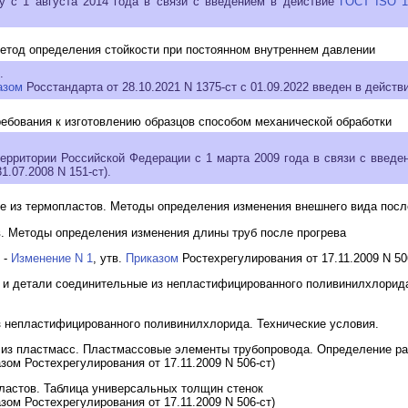
у с 1 августа 2014 года в связи с введением в действие
ГОСТ ISO 1
Метод определения стойкости при постоянном внутреннем давлении
.
азом
Росстандарта от 28.10.2021 N 1375-ст с 01.09.2022 введен в действ
ебования к изготовлению образцов способом механической обработки
территории Российской Федерации с 1 марта 2009 года в связи с введ
.07.2008 N 151-ст).
е из термопластов. Методы определения изменения внешнего вида посл
в. Методы определения изменения длины труб после прогрева
 -
Изменение N 1
, утв.
Приказом
Ростехрегулирования от 17.11.2009 N 50
ы и детали соединительные из непластифицированного поливинилхлорид
з непластифицированного поливинилхлорида. Технические условия.
 из пластмасс. Пластмассовые элементы трубопровода. Определение р
азом Ростехрегулирования от 17.11.2009 N 506-ст)
пластов. Таблица универсальных толщин стенок
азом Ростехрегулирования от 17.11.2009 N 506-ст)