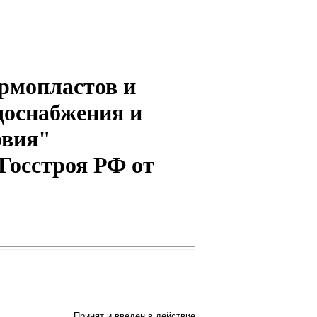
рмопластов и
доснабжения и
овия"
 Госстроя РФ от
Принят и введен в действие