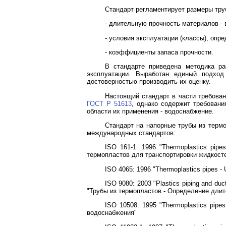
Стандарт регламентирует размеры тру
- длительную прочность материалов - 
- условия эксплуатации (классы), опр
- коэффициенты запаса прочности.
В стандарте приведена методика ра
эксплуатации. Выработан единый подхо
достоверностью производить их оценку.
Настоящий стандарт в части требова
ГОСТ Р 51613
, однако содержит требовани
области их применения - водоснабжение.
Стандарт на напорные трубы из терм
международных стандартов:
ISO 161-1: 1996 "Thermoplastics pipes
термопластов для транспортировки жидкост
ISO 4065: 1996 "Thermoplastics pipes -
ISO 9080: 2003 "Plastics piping and ducti
"Трубы из термопластов - Определение дли
ISO 10508: 1995 "Thermoplastics pipes
водоснабжения"