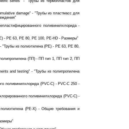
Metric series" - "Трубы из термопластов для
r cumulative damage" - "Трубы из пластмасс для
реждения"
 из непластифицированного поливинилхлорида -
РЕ) - РЕ 63, РЕ 80, РЕ 100, PE-HD - Размеры"
" - "Трубы из полиэтилена (РЕ) - РЕ 63, РЕ 80,
з полипропилена (ПП) - ПП тип 1, ПП тип 2, ПП
ements and testing" - "Трубы из полипропилена
нного поливинилхлорида (PVC-C) - PVC-C 250 -
ы из хлорированного поливинилхлорида (PVC-C) -
ого полиэтилена (РЕ-Х) - Общие требования и
Размеры"