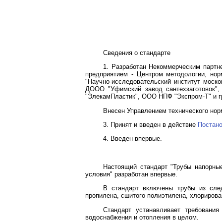
Сведения о стандарте
1. Разработан Некоммерческим парт
предприятием - Центром методологии, нор
"Научно-исследовательский институт моско
ДООО "Уфимский завод сантехзаготовок",
"ЭлекамПластик", ООО НПФ "Экспром-Т" и г
Внесен Управлением технического нор
3. Принят и введен в действие
Постан
4. Введен впервые.
Настоящий стандарт "Трубы напорны
условия" разработан впервые.
В стандарт включены трубы из след
пропилена, сшитого полиэтилена, хлорирова
Стандарт устанавливает требования
водоснабжения и отопления в целом.