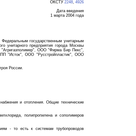
ОКСТУ
2248
,
4926
Дата введения
1 марта 2004 года
и Федеральным государственным унитарным
ого унитарного предприятия города Москвы
О "Агригазполимер", ООО "Фирма Бир Пекс",
НПП "Исток", ООО "Русстройпластик", ООО
троя России.
набжения и отопления. Общие технические
нилхлорида, полипропилена и сополимеров
ниям - то есть к системам трубопроводов