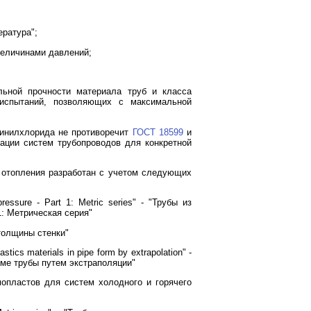
ература";
величинами давлений;
льной прочности материала труб и класса
испытаний, позволяющих с максимальной
винилхлорида не противоречит
ГОСТ 18599
и
ации систем трубопроводов для конкретной
 отопления разработан с учетом следующих
ressure - Part 1: Metric series" - "Трубы из
: Метрическая серия"
 толщины стенки"
stics materials in pipe form by extrapolation" -
ме трубы путем экстраполяции"
ермопластов для систем холодного и горячего