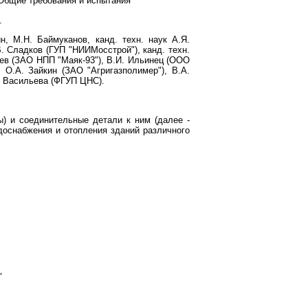
 - Общие требования и испытания"
.
н, М.Н. Баймуканов, канд. техн. наук А.Я.
. Сладков (ГУП "НИИМосстрой"), канд. техн.
рев (ЗАО НПП "Маяк-93"), В.И. Ильинец (ООО
, О.А. Зайкин (ЗАО "Агригазполимер"), В.А.
С. Васильева (ФГУП ЦНС).
ы) и соединительные детали к ним (далее -
доснабжения и отопления зданий различного
"