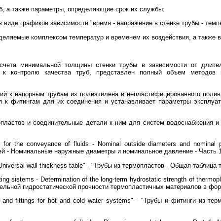
б, а также параметры, определяющие срок их службы:
в виде графиков зависимости "время - напряжение в стенке трубы - темп
еделяемые комплексом температур и временем их воздействия, а также 
счета минимальной толщины стенки трубы в зависимости от длите
д к контролю качества труб, представлен полный объем методов 
ний к напорным трубам из полиэтилена и непластифицированного поли
я к фитингам для их соединения и устанавливает параметры эксплуат
опластов и соединительные детали к ним для систем водоснабжения и
 for the conveyance of fluids - Nominal outside diameters and nominal p
ей - Номинальные наружные диаметры и номинальное давление - Часть 1
 Universal wall thickness table" - "Трубы из термопластов - Общая таблица
ng sistems - Determination of the long-term hydrostatic strength of thermopla
тельной гидростатической прочности термопластичных материалов в фор
 and fittings for hot and cold water systems" - "Трубы и фитинги из т