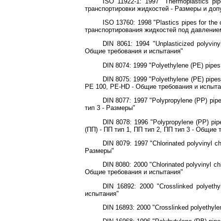
ISO 11922-1: 1997 "Thermoplastics pip
транспортировки жидкостей - Размеры и допу
ISO 13760: 1998 "Plastics pipes for the
транспортирования жидкостей под давление
DIN 8061: 1994 "Unplasticized polyvin
Общие требования и испытания"
DIN 8074: 1999 "Polyethylene (РЕ) pipe
DIN 8075: 1999 "Polyethylene (РЕ) pipes
РЕ 100, PE-HD - Общие требования и испыта
DIN 8077: 1997 "Polypropylene (PP) pip
тип 3 - Размеры"
DIN 8078: 1996 "Polypropylene (PP) pip
(ПП) - ПП тип 1, ПП тип 2, ПП тип 3 - Общие
DIN 8079: 1997 "Chlorinated polyvinyl
Размеры"
DIN 8080: 2000 "Chlorinated polyvinyl c
Общие требования и испытания"
DIN 16892: 2000 "Crosslinked polyeth
испытания"
DIN 16893: 2000 "Crosslinked polyethyl