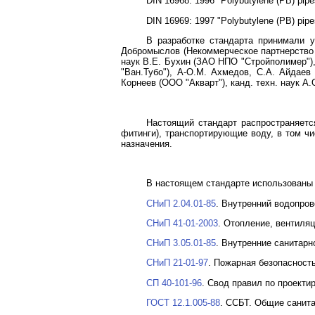
DIN 16968: 1996 "Polybutylene (PB) pipe
DIN 16969: 1997 "Polybutylene (PB) pip
В разработке стандарта принимали уч
Добромыслов (Некоммерческое партнерство п
наук В.Е. Бухин (ЗАО НПО "Стройполимер"),
"Ван.Тубо"), А-О.М. Ахмедов, С.А. Айдаев 
Корнеев (ООО "Акварт"), канд. техн. наук А
Настоящий стандарт распространяется
фитинги), транспортирующие воду, в том ч
назначения.
В настоящем стандарте использованы
СНиП 2.04.01-85
. Внутренний водопров
СНиП 41-01-2003
. Отопление, вентиля
СНиП 3.05.01-85
. Внутренние санитарн
СНиП 21-01-97
. Пожарная безопасност
СП 40-101-96
. Свод правил по проект
ГОСТ 12.1.005-88
. ССБТ. Общие санита