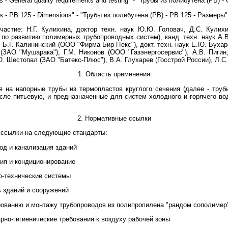
s - General quality requirements and testing" - "Трубы из полибутена (РВ)
es - РВ 125 - Dimensions" - "Трубы из полибутена (РВ) - РВ 125 - Размеры"
астие: Н.Г. Кулихина, доктор техн. наук Ю.Ю. Головач, Д.С. Кулихи
о развитию полимерных трубопроводных систем), канд. техн. наук А.В
 Б.Г. Калининский (ООО "Фирма Бир Пекс"), докт. техн. наук Е.Ю. Буха
(ЗАО "Мушарака"), Г.М. Никонов (ООО "Газэнергосервис"), А.В. Пигин
.О. Шестопал (ЗАО "Батекс-Плюс"), В.А. Глухарев (Госстрой России), Л.
1. Область применения
 на напорные трубы из термопластов круглого сечения (далее - труб
исле питьевую, и предназначенные для систем холодного и горячего во
2. Нормативные ссылки
 ссылки на следующие стандарты:
од и канализация зданий
ция и кондиционирование
о-технические системы
ь зданий и сооружений
ированию и монтажу трубопроводов из полипропилена "рандом сополимер
рно-гигиенические требования к воздуху рабочей зоны