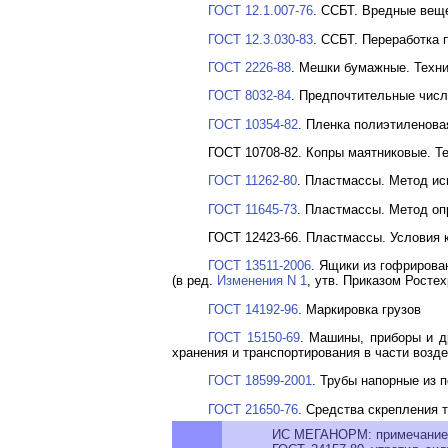
ГОСТ 12.1.007-76
. ССБТ. Вредные вещ
ГОСТ 12.3.030-83
. ССБТ. Переработка 
ГОСТ 2226-88
. Мешки бумажные. Техн
ГОСТ 8032-84
. Предпочтительные числ
ГОСТ 10354-82
. Пленка полиэтиленова
ГОСТ 10708-82. Копры маятниковые. Т
ГОСТ 11262-80
. Пластмассы. Метод ис
ГОСТ 11645-73
. Пластмассы. Метод оп
ГОСТ 12423-66. Пластмассы. Условия к
ГОСТ 13511-2006
. Ящики из гофрирова
(в ред.
Изменения N 1
, утв. Приказом Ростех
ГОСТ 14192-96
. Маркировка грузов
ГОСТ 15150-69
. Машины, приборы и д
хранения и транспортирования в части возд
ГОСТ 18599-2001
. Трубы напорные из 
ГОСТ 21650-76
. Средства скрепления 
ИС МЕГАНОРМ: примечание