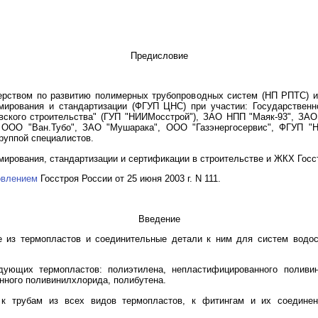
Предисловие
нерством по развитию полимерных трубопроводных систем (НП РПТС) 
мирования и стандартизации (ФГУП ЦНС) при участии: Государственн
вского строительства" (ГУП "НИИМосстрой"), ЗАО НПП "Маяк-93", ЗА
 ООО "Ван.Тубо", ЗАО "Мушарака", ООО "Газэнергосервис", ФГУП "
руппой специалистов.
мирования, стандартизации и сертификации в строительстве и ЖКХ Госс
овлением
Госстроя России от 25 июня 2003 г. N 111.
Введение
е из термопластов и соединительные детали к ним для систем водос
ующих термопластов: полиэтилена, непластифицированного поливи
нного поливинилхлорида, полибутена.
 к трубам из всех видов термопластов, к фитингам и их соедине