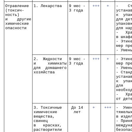
├───────────┼──────────────┼────────┼────┼─────┼──────
│Отравление │1. Лекарства  │9 мес - │ 
+++
│  
+
  │-    С
│(токсич-   │              │3 года  │    │     │устана
│ность)     │              │        │    │     │к  упа
│и    другие│              │        │    │     │для де
│химические │              │        │    │     │упаков
│опасности  │              │        │    │     │для на
│           │              │        │    │     │-   Хр
│           │              │        │    │     │в шкаф
│           │              │        │    │     │- Этик
│           │              │        │    │     │мер пр
│           │              │        │    │     │- Умен
│           ├──────────────┼────────┼────┼─────┼──────
│           │2.  Жидкости  │9 мес - │ 
+++
│  
+
  │- Этик
│           │и     химикаты│3 года  │    │     │мер пр
│           │для  домашнего│        │    │     │- Умен
│           │хозяйства     │        │    │     │- Стан
│           │              │        │    │     │устана
│           │              │        │    │     │к  упа
│           │              │        │    │     │для   
│           │              │        │    │     │необхо
│           │              │        │    │     │-   Хр
│           │              │        │    │     │от дет
│           ├──────────────┼────────┼────┼─────┼──────
│           │3. Токсичные  │ До 14  │ 
+
  │ 
+++
 │-  Уме
│           │химические    │  лет   │    │     │тяжелы
│           │вещества,     │        │    │     │в изде
│           │свинец        │        │    │     │- Прин
│           │в   красках,  │        │    │     │междун
│           │растворители  │        │    │     │безопа