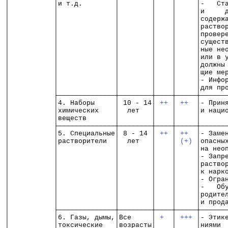
│           │и т.д.        │        │    │     │-   Ст
│           │              │        │    │     │и     
│           │              │        │    │     │содерж
│           │              │        │    │     │раство
│           │              │        │    │     │провер
│           │              │        │    │     │сущест
│           │              │        │    │     │ные не
│           │              │        │    │     │или в 
│           │              │        │    │     │должны
│           │              │        │    │     │щие ме
│           │              │        │    │     │- Инфо
│           │              │        │    │     │для пр
│           ├──────────────┼────────┼────┼─────┼──────
│           │4. Наборы     │ 10 - 14│ 
++
 │ 
++
  │- Прин
│           │химических    │  лет   │    │     │и наци
│           │веществ       │        │    │     │      
│           ├──────────────┼────────┼────┼─────┼──────
│           │5. Специальные│ 8 - 14 │ 
++
 │ 
++
  │- Заме
│           │растворители  │  лет   │    │ 
(+)
 │опасны
│           │              │        │    │     │на нео
│           │              │        │    │     │- Запр
│           │              │        │    │     │раство
│           │              │        │    │     │к нарк
│           │              │        │    │     │- Огра
│           │              │        │    │     │-   Об
│           │              │        │    │     │родите
│           │              │        │    │     │и прод
│           ├──────────────┼────────┼────┼─────┼──────
│           │6. Газы, дымы,│Все     │ 
+
  │ 
+++
 │- Этик
│           │токсические   │возрасты│    │     │ниями 