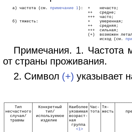
    а) частота (см. 
примечание 1
):  +    нечасто;
                                    ++   средне;
                                    +++  часто;
    б) тяжесть:                     +    умеренная;
                                    ++   средняя;
                                    +++  сильная;
                                    (+)  возможен лета
                                         исход (см. 
пр
Примечания. 1. Частота 
от страны проживания.
2. Символ
(+)
указывает н
┌───────────┬──────────────┬────────┬────┬─────┬──────
│    Тип    │  Конкретный  │Наиболее│Час-│Тя-  │      
│несчастного│     тип/     │уязвимая│тота│жесть│    пр
│  случая/  │ используемое │возраст-│    │     │      
│  травмы   │   изделие    │ная     │    │     │      
│           │              │ группа │    │     │      
│           │              │   
<1>
  │    │     │      