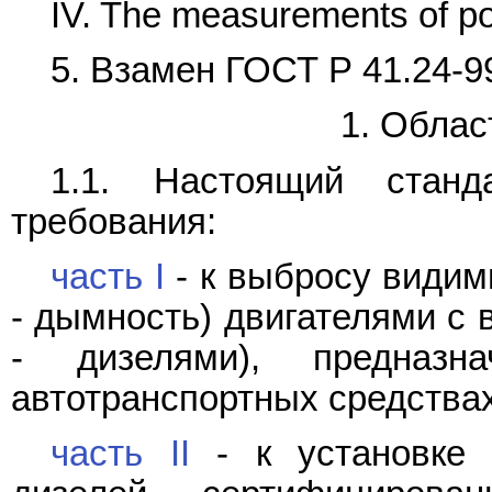
IV. The measurements of po
5. Взамен
ГОСТ Р 41.24-9
1. Облас
1.1. Настоящий станд
требования:
часть I
- к выбросу видим
- дымность) двигателями с 
- дизелями), предназ
автотранспортных средствах
часть II
- к установке 