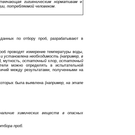
твечающая гигиеническим нормативам
и
ции, потребляемой человеком
.
 данных по отбору проб, разрабатывают в
проб проводят измерение температуры воды,
и установлена необходимость (например, в
H, мутность,
остаточный
хлор,
остаточный
атели можно определять в испытательной
личий между результатами, полученными на
 которых была выявлена
(например, на этапе
 наличие химических веществ в опасных
отбора проб
.