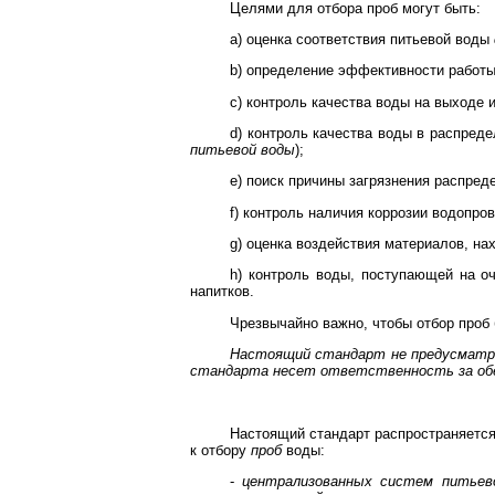
Целями для отбора проб могут быть:
a) оценка соответствия питьевой воды
b) определение эффективности работы
c) контроль качества воды на выходе 
d) контроль качества воды в распред
питьевой воды
);
e) поиск причины загрязнения распред
f) контроль наличия коррозии водопро
g) оценка воздействия материалов, на
h) контроль воды, поступающей на оч
напитков.
Чрезвычайно важно, чтобы отбор проб
Настоящий стандарт не предусматрив
стандарта несет ответственность за обе
Настоящий стандарт распространяетс
к отбору
проб
воды:
-
централизованных систем питьев