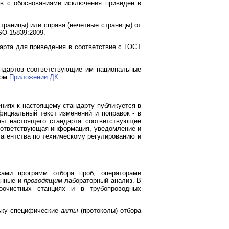
ов с обоснованиями исключения приведен в
траницы) или справа (нечетные страницы) от
SO 15839:2009.
арта для приведения в соответствие с ГОСТ
ндартов соответствующие им национальные
ном
Приложении ДК
.
ниях к настоящему стандарту публикуется в
фициальный текст изменений и поправок - в
ны настоящего стандарта соответствующее
оответствующая информация, уведомление и
агентства по техническому регулированию и
ами программ отбора проб, операторами
анные и
проводящим
лабораторный анализ. В
оочистных станциях и в трубопроводных
льку специфические
акты
(протоколы) отбора