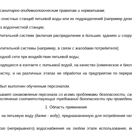
санитарно-эпидемиологическим
правилам
и нормативам
;
 очистных станций питьевой воды или их подразделений (например дези
из водоочистной станции;
елительной системе (включая распределение в больших зданиях
и соор
елительной системы (например, в связи с жалобами потребителя);
водной сети при воздействии питьевой воды;
ходящихся в контакте с
питьевой
водой, на качество (химическое и био
истку, и на различных этапах ее обработки на предприятии по перер
 был выполнен обученным персоналом.
ает ознакомление персонала со всеми проблемами безопасности, св
спечение соответствующих требований безопасности при проведении
1. Область применения
я на питьевую воду
(далее - воду)
, предназначенную для потребления че
ого
(непрерывного) водоснабжения на любом этапе использования, 