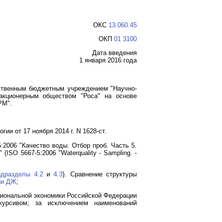
ОКС
13.060.45
ОКП
01 3100
Дата введения
1 января 2016 года
рственным бюджетным учреждением "Научно-
акционерным обществом "Роса" на основе
РМ".
ии от 17 ноября 2014 г. N 1628-ст.
2006 "Качество воды. Отбор проб. Часть 5.
SO 5667-5:2006 "Waterquality - Sampling. -
одразделы 4.2
и
4.3
). Сравнение структуры
ии ДЖ
;
ациональной экономики Российской Федерации
курсивом; за исключением наименований