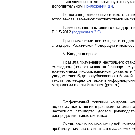
- исключения отдельных пунктов ука
дополнительном
Приложении ДИ
.
Положения, отмеченные в тексте стан
этого текста, заменяют соответствующие сс
Наименование настоящего стандарта и
Р 1.5-2012
(подраздел 3.5)
.
При применении настоящего стандар
стандарты Российской Федерации и межгосу
5. Введен впервые.
Правила применения настоящего стан
ежегодном (по состоянию на 1 января теку
ежемесячном информационном указателе "
уведомление будет опубликовано в ближай
тексты размещаются также в информационно
метрологии в сети Интернет (gost.ru).
Эффективный текущий контроль
ка
водоочистных станций и распределительных
настоящем стандарте дается руководст
распределительных системах.
Очень важно понимание целей контро
проб могут сильно отличаться
в зависимост