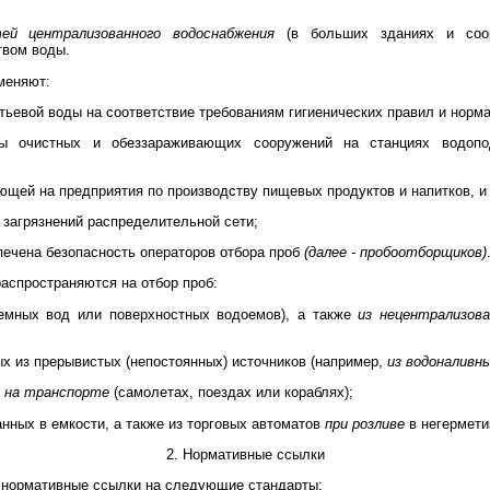
ей централизованного водоснабжения
(в больших зданиях и соор
твом воды.
меняют:
итьевой воды на соответствие требованиям гигиенических правил и норма
ты очистных и обеззараживающих сооружений на станциях водопо
ающей на предприятия по производству пищевых продуктов и напитков, и 
 загрязнений распределительной сети;
спечена безопасность операторов отбора проб
(далее - пробоотборщиков)
аспространяются на отбор проб:
емных вод или поверхностных водоемов), а также
из нецентрализова
ых из прерывистых (непостоянных) источников (например,
из водоналивн
я на транспорте
(самолетах, поездах или кораблях);
анных в емкости, а также из торговых автоматов
при розливе
в негермет
2. Нормативные ссылки
 нормативные ссылки на следующие стандарты: