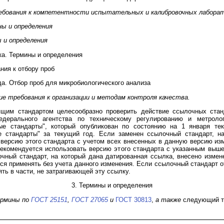
бования к компетентности испытательных и калибровочных лабора
ы и определения
 и определения
ка. Термины и определения
ния к отбору проб
а. Отбор проб для микробиологического анализа
е требования к организации и методам контроля качества.
ящим стандартом целесообразно проверить действие ссылочных ста
едерального агентства по техническому регулированию и метроло
е стандарты", который опубликован по состоянию на 1 января те
е стандарты" за текущий год. Если заменен ссылочный стандарт, на
ерсию этого стандарта с учетом всех внесенных в данную версию из
рекомендуется использовать версию этого стандарта с указанным выше
чный стандарт, на который дана датированная ссылка, внесено измен
ся применять без учета данного изменения. Если ссылочный стандарт о
ть в части, не затрагивающей эту ссылку.
3. Термины и определения
рмины по
ГОСТ 25151
,
ГОСТ 27065
и
ГОСТ 30813
,
а также
следующий т