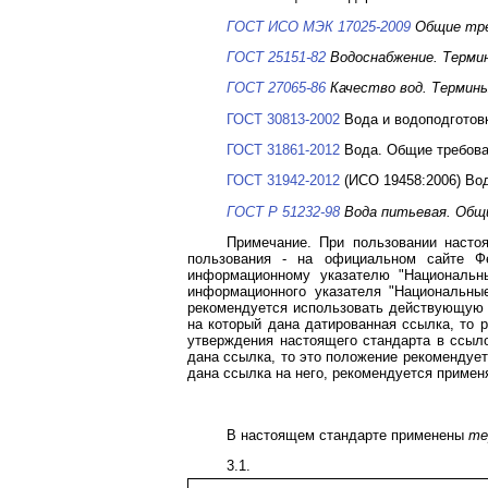
ГОСТ ИСО МЭК 17025-2009
Общие тре
ГОСТ 25151-82
Водоснабжение. Термин
ГОСТ 27065-86
Качество вод. Термины
ГОСТ 30813-2002
Вода и водоподготов
ГОСТ 31861-2012
Вода. Общие требова
ГОСТ 31942-2012
(ИСО 19458:2006) Вод
ГОСТ Р 51232-98
Вода питьевая. Общи
Примечание. При пользовании насто
пользования - на официальном сайте Ф
информационному указателю "Национальны
информационного указателя "Национальны
рекомендуется использовать действующую в
на который дана датированная ссылка, то 
утверждения настоящего стандарта в ссыло
дана ссылка, то это положение рекомендует
дана ссылка на него, рекомендуется применя
В настоящем стандарте применены
те
3.1.