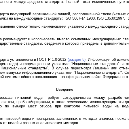
занного международного стандарта. Полный текст исключенных пункт
дарта полужирной вертикальной линией, расположенной слева (четные с
ылки на международные стандарты: ISO 5667-14:1988, ISO 13530:1997, I
зменено относительно наименования указанного международного станд
та рекомендуется использовать вместо ссылочных международных ста
дарственные стандарты, сведения о которых приведены в дополнитель
дарта установлены в ГОСТ Р 1.0-2012
(раздел 8)
. Информация об измене
щего года) информационном указателе "Национальные стандарты", а о
Национальные стандарты". В случае пересмотра (замены) или отме
шем выпуске информационного указателя "Национальные стандарты". С
й системе общего пользования - на официальном сайте Федерального 
Введение
чества
питьевой воды требует сотрудничества между разработчик
 систем, пробоотборщиками, а также
персоналом
, использующим эти д
во по выбору мест отбора при контроле питьевой воды на вод
ля питьевой воды и принципов, заложенных в методах анализа, поско
и
от целей и разных аналитических методов.