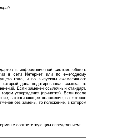
торий
ндартов в информационной системе общего
гии в сети Интернет или по ежегодному
кущего года, и по выпускам ежемесячного
 который дана недатированная ссылка, то
менений. Если заменен ссылочный стандарт,
 годом утверждения (принятия). Если после
ение, затрагивающее положение, на которое
тменен без замены, то положение, в котором
ермин с соответствующим определением: