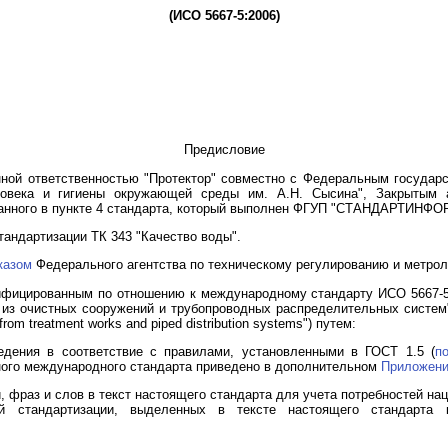
(ИСО 5667-5:2006)
Предисловие
нной ответственностью "Протектор" совместно с Федеральным госуда
еловека и гигиены окружающей среды им. А.Н. Сысина", Закрытым 
азанного в пункте 4 стандарта, который выполнен ФГУП "СТАНДАРТИНФО
тандартизации ТК 343 "Качество воды".
казом
Федерального агентства по техническому регулированию и метролог
ифицированным по отношению к международному стандарту ИСО 5667-5:
из очистных сооружений и трубопроводных распределительных систем" (I
 from treatment works and piped distribution systems") путем:
едения в соответствие с правилами, установленными в ГОСТ 1.5 (
п
нного международного стандарта приведено в дополнительном
Приложен
, фраз и слов в текст настоящего стандарта для учета потребностей н
ой стандартизации, выделенных в тексте настоящего стандарта 