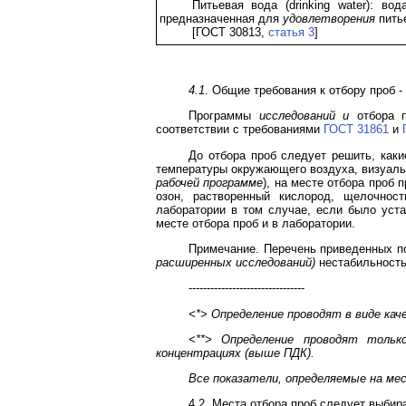
Питьевая вода (drinking water): во
предназначенная для
удовлетворения
пить
[ГОСТ 30813,
статья 3
]
4.1
. Общие требования к отбору проб -
Программы
исследований и
отбора 
соответствии с требованиями
ГОСТ 31861
и
До отбора проб следует решить, каки
температуры окружающего воздуха, визуаль
рабочей программе
), на месте отбора проб 
озон, растворенный кислород, щелочнос
лаборатории в том случае, если было уста
месте отбора проб и в лаборатории.
Примечание. Перечень приведенных п
расширенных исследований)
нестабильность
--------------------------------
<*> Определение проводят в виде кач
<**> Определение проводят тольк
концентрациях (выше ПДК).
Все показатели, определяемые на ме
4.2. Места отбора проб следует выби