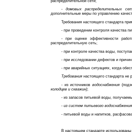
распределительной сети;
-
домовых распределительных сет
дополнительные меры по управлению качес
Требования настоящего стандарта при
- при проведении контроля качества п
- при оценке эффективности рабо
распределительную сеть;
- при контроле качества воды, поступ
- при исследовании дефектов и причин
- при аварийных ситуациях, когда обе
Требования
настоящего стандарта не р
- из источников
водоснабжения
(подз
колодцев и скважин)
;
- из запасов питьевой воды, получаем
-
из систем питьевого водоснабжени
- питьевой воды и напитков, расфасов
В настоящем стандарте использованы