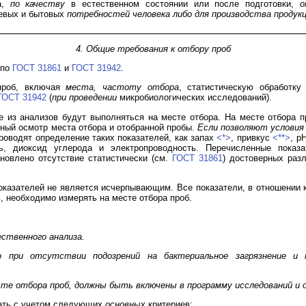
да,
по качеству
в естественном состоянии или после подготовки,
о
евых и бытовых
потребностей человека либо для производства продук
4. Общие требования к отбору проб
 по
ГОСТ 31861
и
ГОСТ 31942
.
проб, включая
места, частоту отбора
, статистическую обработку
ГОСТ 31942
(
при проведении
микробиологических исследований).
е из анализов будут выполняться на месте отбора. На месте отбора 
ный осмотр места отбора и отобранной пробы.
Если позволяют условия 
проводят определение таких показателей, как запах
<*>
, привкус
<**>
, p
ть, диоксид углерода и электропроводность. Перечисленные показ
новлено отсутствие статистически (см.
ГОСТ 31861
) достоверных раз
оказателей не является исчерпывающим. Все показатели, в отношении
, необходимо измерять на месте отбора проб.
ественного анализа.
о при отсутствии подозрений на бактериальное загрязнение и
сте отбора проб, должны быть включены в программу исследований и 
рать с учетом следующих
основных
критериев: