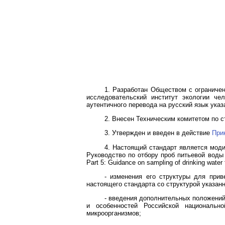
1. Разработан Обществом с ограниче
исследовательский институт экологии ч
аутентичного перевода на русский язык ук
2. Внесен Техническим комитетом по с
3. Утвержден и введен в действие
При
4. Настоящий стандарт является мод
Руководство по отбору проб питьевой воды 
Part 5: Guidance on sampling of drinking water
- изменения его структуры для прив
настоящего стандарта со структурой указа
- введения дополнительных положений
и особенностей Российской национальн
микроорганизмов;