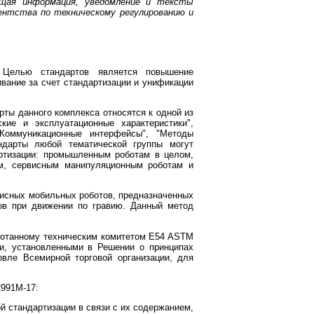
ющая информация, уведомление и тексты
ентства по техническому регулированию и
 Целью стандартов является повышение
ивание за счет стандартизации и унификации
ты данного комплекса относятся к одной из
кие и эксплуатационные характеристики",
"Коммуникационные интерфейсы", "Методы
андарты любой тематической группы могут
артизации: промышленным роботам в целом,
м, сервисным манипуляционным роботам и
висных мобильных роботов, предназначенных
ов при движении по гравию. Данный метод
ботанному техническим комитетом E54 ASTM
ции, установленными в Решении о принципах
овле Всемирной торговой организации, для
.
991М-17:
й стандартизации в связи с их содержанием,