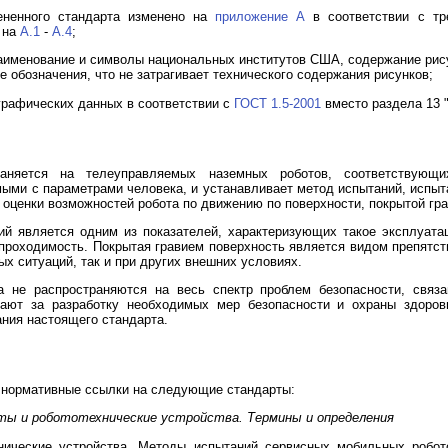
ененного стандарта изменено на
приложение А
в соответствии с т
о на
А.1
-
А.4
;
именование и символы национальных институтов США, содержание рису
 обозначения, что не затрагивает технического содержания рисунков;
рафических данных в соответствии с
ГОСТ 1.5-2001
вместо раздела 13 
раняется на телеуправляемых наземных роботов, соответствую
ыми с параметрами человека, и устанавливает метод испытаний, испыт
 оценки возможностей робота по движению по поверхности, покрытой гр
ий является одним из показателей, характеризующих такое эксплуата
 проходимость. Покрытая гравием поверхность является видом препятст
ых ситуаций, так и при других внешних условиях.
а не распространяются на весь спектр проблем безопасности, связ
чают за разработку необходимых мер безопасности и охраны здоров
ния настоящего стандарта.
 нормативные ссылки на следующие стандарты:
ты и робототехнические устройства. Термины и определения
ические устройства. Методы испытаний сервисных мобильных робот