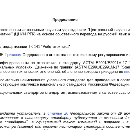
Предисловие
ственным автономным научным учреждением "Центральный научно-исс
рнетики" (ЦНИИ РТК) на основе собственного перевода на русский язык а
тандартизации ТК 141 "Робототехника"
ИЕ
Приказом
Федерального агентства по техническому регулированию и ме
дифицированным по отношению к стандарту АСТМ Е2991/Е2991М-17 "
альных условиях: Движение по гравию" (ASTM E2991/E2991M-17 "Standard
тем внесения технических отклонений, объяснение которых приведено во
вв
осительно наименования указанного стандарта для приведения в соот
ествующем комплексе национальных стандартов Российской Федерации.
ациональных стандартов стандартам, использованным в качестве ссыло
тандарта установлены в
статье 26
Федерального закона от 29 июн
изменениях к настоящему стандарту публикуется в ежегодном (п
ые стандарты", а официальный текст изменений и поправок - в
ресмотра (замены) или отмены настоящего стандарта соответств