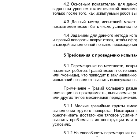
4.2 Основным показателем для данно
заданным уровнем статистической значимо
только после того, как испытуемый робот вы
4.3 Данный метод испытаний может 
показателем может быть число успешных поп
4.4 Заданием для данного метода испы
и правый повороты вокруг стоек, чтобы сф
в каждой выполненной попытке прохождения
5 Требования к проведению испыта
5.1 Перемещение по местности, покры
наземных роботов. Гравий может постепенно
или гусеницы), что приводит к заклинивани
испытаний позволяет выявить вышеуказанны
Примечание - Гравий большего разме
влияющие на проходимость, вызываемые угл
или других типов механизмов передвижения.
5.1.1 Мелкие гравийные грунты имею
выполнении крутого поворота. Некоторые
обеспечивать достаточное тяговое усилие 
выявить проблемы в их конструкции или 
условиях.
5.1.2 На способность перемещения по 