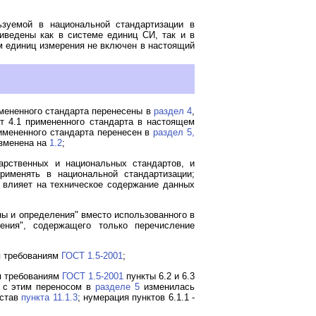
ьзуемой в национальной стандартизации в
иведены как в системе единиц СИ, так и в
ем единиц измерения не включен в настоящий
римененного стандарта перенесены в
раздел 4
,
кт 4.1 примененного стандарта в настоящем
примененного стандарта перенесен в
раздел 5,
изменена на
1.2
;
рственных и национальных стандартов, и
именять в национальной стандартизации;
е влияет на техническое содержание данных
ы и определения" вместо использованного в
ения", содержащего только перечисление
я требованиям
ГОСТ 1.5-2001
;
ия требованиям
ГОСТ 1.5-2001
пункты 6.2 и 6.3
и с этим переносом в
разделе 5
изменилась
остав
пункта 11.1.3
; нумерация пунктов 6.1.1 -