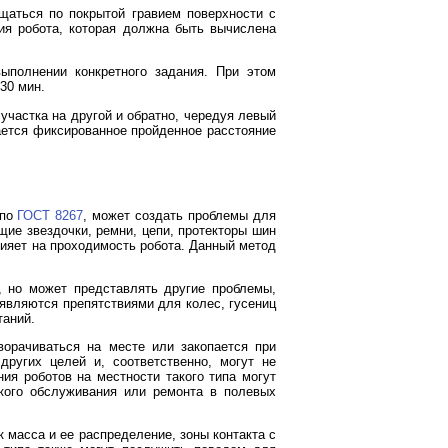
щаться по покрытой гравием поверхности с
ия робота, которая должна быть вычислена
ыполнении конкретного задания. При этом
30 мин.
участка на другой и обратно, чередуя левый
ается фиксированное пройденное расстояние
 по
ГОСТ 8267
, может создать проблемы для
щие звездочки, ремни, цепи, протекторы шин
лияет на проходимость робота. Данный метод
, но может представлять другие проблемы,
являются препятствиями для колес, гусениц
таний.
ворачиваться на месте или закопается при
ругих целей и, соответственно, могут не
ия роботов на местности такого типа могут
кого обслуживания или ремонта в полевых
 масса и ее распределение, зоны контакта с