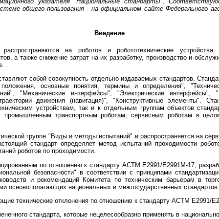
мационного указателя "Национальные стандарты". Соответству
теме общего пользования - на официальном сайте Федерального аг
Введение
аспространяются на роботов и робототехнические устройства.
тов, а также снижение затрат на их разработку, производство и обслуж
в.
тавляют собой совокупность отдельно издаваемых стандартов. Стандар
оложения, основные понятия, термины и определения", "Техничес
ний", "Механические интерфейсы", "Электрические интерфейсы", 
траектории движения (навигация)", "Конструктивные элементы". Ст
техническим устройствам, так и к отдельным группам объектов станд
 промышленным транспортным роботам, сервисным роботам в цело
тической группе "Виды и методы испытаний" и распространяется на сер
астоящий стандарт определяет метод испытаний проходимости робот
таний роботов по проходимости.
цированным по отношению к стандарту АСТМ Е2991/Е2991М-17, разра
циональной безопасности" в соответствии с принципами стандартиза
ководств и рекомендаций Комитета по техническим барьерам в торг
иями основополагающих национальных и межгосударственных стандартов
ющие технические отклонения по отношению к стандарту АСТМ Е2991/Е2
ененного стандарта, которые нецелесообразно применять в национально