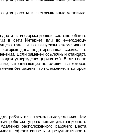
ов для работы в экстремальных условиях.
андарта в информационной системе общего
гии в сети Интернет или по ежегодному
кущего года, и по выпускам ежемесячного
 который дана недатированная ссылка, то
менений. Если заменен ссылочный стандарт,
 годом утверждения (принятия). Если после
ение, затрагивающее положение, на которое
тменен без замены, то положение, в котором
 для работы в экстремальных условиях. Тем
мным роботам, управляемым дистанционно с
 удаленно расположенного рабочего места
чивать эффективность и результативность