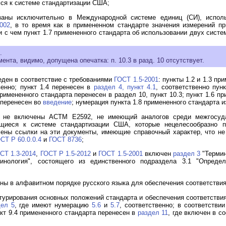
ся к системе стандартизации США;
заны исключительно в Международной системе единиц (СИ), испол
002
, в то время как в примененном стандарте значения измерений пр
и с чем пункт 1.7 примененного стандарта об использовании двух сист
.
нта, видимо, допущена опечатка: п. 10.3 в разд. 10 отсутствует.
еден в соответствие с требованиями
ГОСТ 1.5-2001
: пункты 1.2 и 1.3 п
венно; пункт 1.4 перенесен в
раздел 4, пункт 4.1
, соответственно пун
 примененного стандарта перенесен в раздел 10, пункт 10.3; пункт 1.6 
а перенесен во
введение
; нумерация пункта 1.8 примененного стандарта 
 не включены АСТМ Е2592, не имеющий аналогов среди межгосуда
щиеся к системе стандартизации США, которые нецелесообразно пр
чены ссылки на эти документы, имеющие справочный характер, что н
СТ Р 60.0.0.4
и
ГОСТ 8736
;
СТ 1.3-2014
,
ГОСТ Р 1.5-2012
и
ГОСТ 1.5-2001
включен
раздел 3
"Термин
инология", состоящего из единственного подраздела 3.1 "Определ
ены в алфавитном порядке русского языка для обеспечения соответстви
уктурирования основных положений стандарта и обеспечения соответств
дел 5
, где имеют нумерацию
5.6
и
5.7
, соответственно; в соответстви
нкт 9.4 примененного стандарта перенесен в
раздел 11
, где включен в с