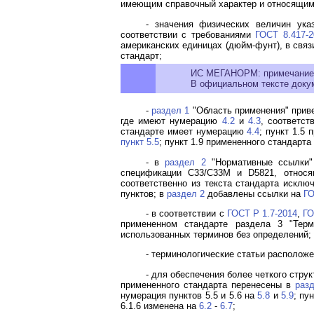
имеющим справочный характер и относящим
- значения физических величин ука
соответствии с требованиями
ГОСТ 8.417-2
американских единицах (дюйм-фунт), в связ
стандарт;
ИС МЕГАНОРМ: примечание
В официальном тексте докуме
-
раздел 1
"Область применения" прив
где имеют нумерацию
4.2
и
4.3
, соответст
стандарте имеет нумерацию
4.4
; пункт 1.5
пункт 5.5
; пункт 1.9 примененного стандарт
- в
раздел 2
"Нормативные ссылки"
спецификации C33/C33M и D5821, относя
соответственно из текста стандарта исклю
пунктов; в
раздел 2
добавлены ссылки на
ГО
- в соответствии с
ГОСТ Р 1.7-2014
,
ГО
примененном стандарте раздела 3 "Терм
использованных терминов без определений;
- терминологические статьи располож
- для обеспечения более четкого стр
примененного стандарта перенесены в
раз
нумерация пунктов 5.5 и 5.6 на
5.8
и
5.9
; пу
6.1.6 изменена на
6.2
-
6.7
;