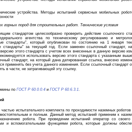
ические устройства. Методы испытаний сервисных мобильных робот
рхности
х горных пород для строительных работ. Технические условия
оящим стандартом целесообразно проверить действие ссылочного ст
едерального агентства по техническому регулированию и метроло
е стандарты", который опубликован по состоянию на 1 января те
е стандарты" за текущий год. Если заменен ссылочный стандарт, на
ерсию этого стандарта с учетом всех внесенных в данную версию из
рекомендуется использовать версию этого стандарта с указанным выше
чный стандарт, на который дана датированная ссылка, внесено измен
ся применять без учета данного изменения. Если ссылочный стандарт о
ть в части, не затрагивающей эту ссылку.
рмины по
ГОСТ Р 60.0.0.4
и
ГОСТ Р 60.6.3.1
.
ий
 частью испытательного комплекта по проходимости наземных роботов
амостоятельным и полным. Данный метод испытаний применим к назе
назначению робота. При проведении испытаний оператор со своего
ми и вспомогательными функциями робота, которые должны обеспе