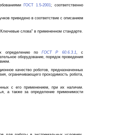
ребованиями
ГОСТ 1.5-2001
; соответственно
нков приведено в соответствие с описанием
"Ключевые слова" в примененном стандарте.
щих определению по
ГОСТ Р 60.6.3.1
, с
ательное оборудование, порядок проведения
авием.
ционное качество роботов, предназначенных
вия, ограничивающего проходимость робота,
анных с его применением, при их наличии.
ья, а также за определение применимости
ов для работы в экстремальных условиях.