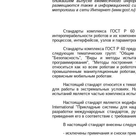
ближайшем выпуске ежемесячного инфор
размещаются также в информационной сис
метрологии в сети Интернет (
www.gost.ru
)
Стандарты комплекса ГОСТ Р 60 р
интероперабельности роботов и их компонен
процессов, интерфейсов, узлов и параметро
Стандарты комплекса ГОСТ Р 60 предс
следующих тематических групп: "Общие п
"Безопасность", "Виды и методы испыта
программирования", "Методы построения 
относиться как ко всем роботам и робото
промышленным манипуляционным роботам,
сервисным мобильным роботам.
Настоящий стандарт относится к тема
для работы в экстремальных условиях. Н
испытаний является частью комплекса испы
Настоящий стандарт является модифи
International "Прикладные системы для на
разработки международных стандартов, ру
приведения его в соответствие с требован
В настоящий стандарт внесены следу
- исключены примечания и сноски прим