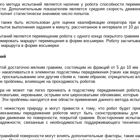
го метода испытаний является наличие у робота способности переме
сти. Дополнительным показателем является средняя скорость движен
полнит статистически значимое число попыток.
также быть использован для оценки квалификации оператора при в
ыток выполнения задания в минуту, рассчитанное в интервале от 10 до 
таний является перемещение робота с одного конца покрытого гравием 
ормировать маршрут перемещения в форме восьмерки. Роботу засчитыв
 маршрута в форме восьмерки.
ний
той достаточно мелким гравием, состоящим из фракций от 5 до 10 мм
 накапливаться в элементах подсистемы передвижения (таких как веду
ю, проскальзыванию или другим сбоям и, таким образом, отрицательно в
е проблемы, влияющие на проходимость роботов.
ра не может так легко проникать в подсистему передвижения робота
оватыми, неровными, острыми или шероховатыми обломками, которые 
 Эти проблемы находятся вне области применения данного метода испы
т нежесткую природу и могут привести к тому, что робот будет про
 механизмы передвижения роботов могут быть сконструированы для д
при движении по поверхности, покрытой гравием. Всесторонние испытан
надежности, связанные с необходимостью поддерживающего техничес
гравийной поверхности могут влиять дополнительные факторы, такие как