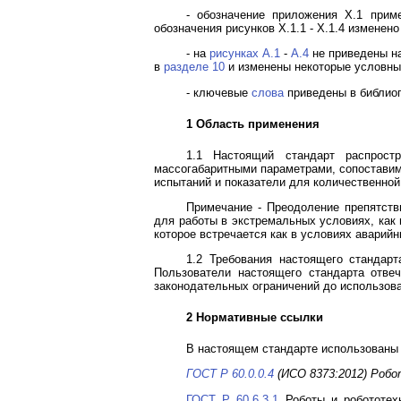
- обозначение приложения X.1 прим
обозначения рисунков X.1.1 - X.1.4 изменен
- на
рисунках А.1
-
А.4
не приведены на
в
разделе 10
и изменены некоторые условные
- ключевые
слова
приведены в библиог
1 Область применения
1.1 Настоящий стандарт распрост
массогабаритными параметрами, сопоставим
испытаний и показатели для количественной
Примечание - Преодоление препятств
для работы в экстремальных условиях, как
которое встречается как в условиях аварийн
1.2 Требования настоящего стандарт
Пользователи настоящего стандарта отве
законодательных ограничений до использова
2 Нормативные ссылки
В настоящем стандарте использованы
ГОСТ Р 60.0.0.4
(ИСО 8373:2012) Робо
ГОСТ Р 60.6.3.1
Роботы и робототехн