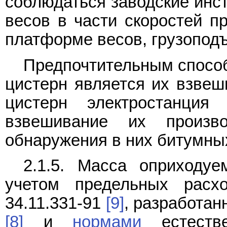
соблюдаться заводские инст
весов в части скоростей п
платформе весов, грузоподъ
Предпочтительным спосо
цистерн является их взвеш
цистерн электростанция
взвешивание их произв
обнаружения в них битумных
2.1.5. Масса оприходуе
учетом предельных расх
34.11.331-91
[9]
, разработан
[8]
и
нормами
естестве