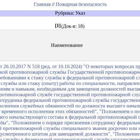
Главная
//
Пожарная безопасность
Рубрика: Указ
[1]
(Док-в: 18)
Наименование
т 26.10.2017 N 518 (ред. от 10.10.2024) "О некоторых вопросах
ной противопожарной службы Государственной противопожарно
бованиями к стажу службы в федеральной противопожарной сл
службы или стажу (опыту) работы по специальности, направле
ниям и навыкам, необходимым для замещения должностей высш
 противопожарной службе государственной противопожарной сл
сотрудника федеральной противопожарной службы государстве
олнения служебных обязанностей по должности высшего началь
т временного исполнения этих обязанностей", "Положением о п
его начальствующего состава в федеральной противопожарной 
бы", "Положением о порядке присвоения сотруднику федераль
й противопожарной службы специального звания досрочно или 
дусмотренного штатом для замещаемой должности", "Положение
и службы в федеральной противопожарной службе государстве