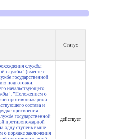
Статус
 прохождения службы
й службы" (вместе с
ужбе государственной
нию подготовки,
его начальствующего
ужбы", "Положением о
нной противопожарной
ствующего состава и
орядке присвоения
службе государственной
действует
ной противопожарной
на одну ступень выше
м о порядке заключения
нной противопожарной