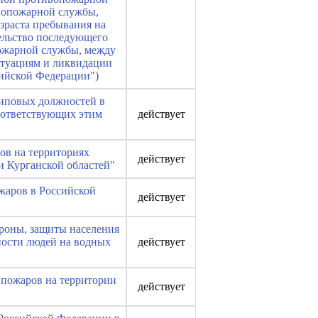
вопожарной службы,
зраста пребывания на
ельство последующего
ожарной службы, между
итуациям и ликвидации
сийской Федерации")
 типовых должностей в
оответствующих этим
действует
ов на территориях
действует
и Курганской областей"
жаров в Российской
действует
ороны, защиты населения
ности людей на водных
действует
 пожаров на территории
действует