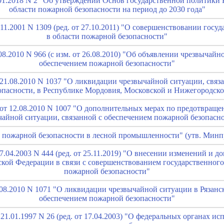
.01.2018 N 2 "Об утверждении Основ государственной политики
области пожарной безопасности на период до 2030 года"
11.2001 N 1309 (ред. от 27.10.2011) "О совершенствовании госу
в области пожарной безопасности"
08.2010 N 966 (с изм. от 26.08.2010) "Об объявлении чрезвычайн
обеспечением пожарной безопасности"
21.08.2010 N 1037 "О ликвидации чрезвычайной ситуации, связ
пасности, в Республике Мордовия, Московской и Нижегородско
от 12.08.2010 N 1007 "О дополнительных мерах по предотвращ
чайной ситуации, связанной с обеспечением пожарной безопасн
 пожарной безопасности в лесной промышленности" (утв. Минп
7.04.2003 N 444 (ред. от 25.11.2019) "О внесении изменений и д
кой Федерации в связи с совершенствованием государственного
пожарной безопасности"
08.2010 N 1071 "О ликвидации чрезвычайной ситуации в Рязанск
обеспечением пожарной безопасности"
21.01.1997 N 26 (ред. от 17.04.2003) "О федеральных органах ис