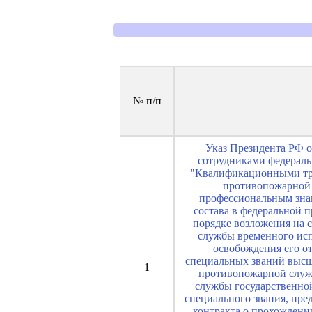
№ п/п
Указ Президента РФ о
сотрудниками федераль
"Квалификационными тре
противопожарной 
профессиональным зна
состава в федеральной
порядке возложения на 
службы временного исп
освобождения его о
специальных званий высш
1
противопожарной служ
службы государственно
специального звания, пре
контракта о прохождени