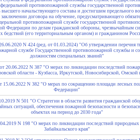
 федеральной противопожарной службы государственной проти
высшего начальствующего состава и достигшим предельного во
 заключении договора на обучение, предусматривающего обязат
деральной противопожарной службе государственной противоп
ой Федерации по делам гражданской обороны, чрезвычайным с
х бедствий (его территориальным органом) и гражданином Рос
26.06.2020 N 424 (ред. от 01.03.2024) "Об утверждении перечня
ожарной службе Государственной противопожарной службы и с
должностям специальных званий"
от 20.06.2022 N 387 "О мерах по ликвидации последствий пожар
ровской области - Кузбасса, Иркутской, Новосибирской, Омской 
т 15.06.2022 N 382 "О мерах по сокращению площади лесных по
Федерации"
10.2019 N 501 "О Стратегии в области развития гражданской об
айных ситуаций, обеспечения пожарной безопасности и безопас
объектах на период до 2030 года"
.04.2019 N 198 "О мерах по ликвидации последствий природных
Забайкальского края"