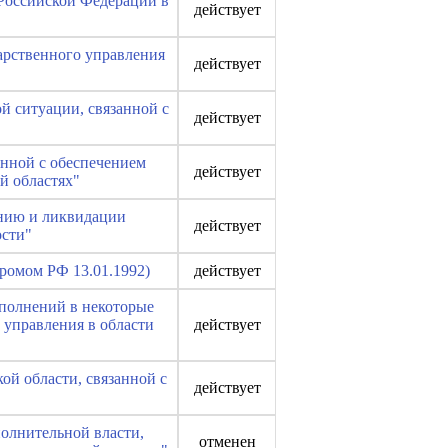
 Российской Федерации в
действует
дарственного управления
действует
ой ситуации, связанной с
действует
анной с обеспечением
действует
й областях"
ению и ликвидации
действует
ости"
ромом РФ 13.01.1992)
действует
ополнений в некоторые
 управления в области
действует
ой области, связанной с
действует
полнительной власти,
отменен