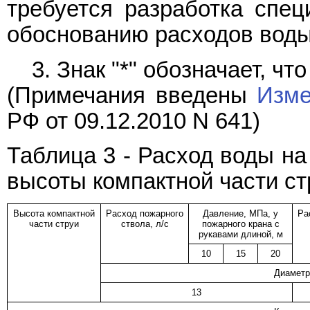
требуется разработка спец
обоснованию расходов воды
3. Знак "*" обозначает, ч
(Примечания введены
Изме
РФ от 09.12.2010 N 641)
Таблица 3 - Расход воды на
высоты компактной части ст
Высота компактной
Расход пожарного
Давление, МПа, у
Ра
части струи
ствола, л/с
пожарного крана с
рукавами длиной, м
10
15
20
Диаметр
13