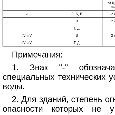
от 0
вк
I и II
А, Б, В
2 
III
В
2 
III
Г, Д
IV и V
В
2 
IV и V
Г, Д
Примечания:
1. Знак "-" обознача
специальных технических у
воды.
2. Для зданий, степень о
опасности которых не у