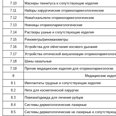
7.10
Маскеры тиннитуса и сопутствующие изделия
7.11
Наборы хирургические оториноларингологические
7.12
Ножи/скальпели оториноларингологические
7.13
Ножницы оториноларингологические
7.14
Растворы ушные и сопутствующие изделия
7.15
Ринометры/риноманометры
7.16
Устройства для облегчения носового дыхания
7.17
Устройства оптической визуализации оториноларинголог
7.18
Шины назальные
7.19
Прочие медицинские изделия для оториноларингологии
8
Медицинские издел
8.1
Имплантаты грудные и сопутствующие изделия
8.2
Нити для косметической хирургии
8.3
Повязки/одежда для лечения рубцов
8.4
Системы дерматологические лазерные
8.5
Системы дерматологические не лазерные и сопутствующ