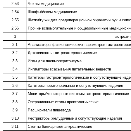
2.53
Чехлы медицинские
2.54
Шкафы/боксы медицинские
2.55
Щетки/губки для предоперационной обработки рук и соп
2.56
Прочие вспомогательные и общебольничные медицински
3
Гастроэн
3.1
Анализаторы физиологических параметров гастроэнтеро
3.2
Детоксиканты гастроэнтерологические
3.3
Иглы для пневмоперитонеума
3.4
Ингибиторы всасывания питательных веществ
3.5
Катетеры гастроэнтерологические и сопутствующие изд
3.6
Катетеры перитонеальные и сопутствующие изделия
3.7
Мониторы/мониторные системы гастроэнтерологические
3.8
Операционные столы проктологические
3.9
Расширители пищевода
3.10
Рестрикторы желудочные и сопутствующие изделия
3.11
Стенты билиарные/панкреатические