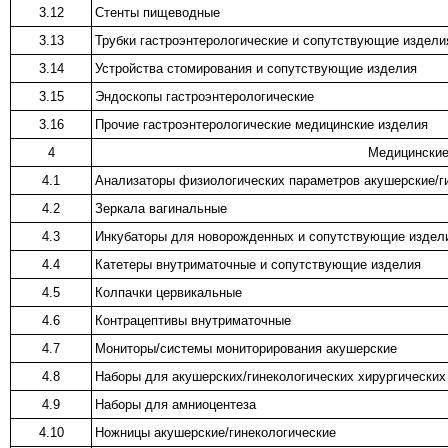
3.12
Стенты пищеводные
3.13
Трубки гастроэнтерологические и сопутствующие издели
3.14
Устройства стомирования и сопутствующие изделия
3.15
Эндоскопы гастроэнтерологические
3.16
Прочие гастроэнтерологические медицинские изделия
4
Медицинские
4.1
Анализаторы физиологических параметров акушерские/г
4.2
Зеркала вагинальные
4.3
Инкубаторы для новорожденных и сопутствующие издел
4.4
Катетеры внутриматочные и сопутствующие изделия
4.5
Колпачки цервикальные
4.6
Контрацептивы внутриматочные
4.7
Мониторы/системы мониторирования акушерские
4.8
Наборы для акушерских/гинекологических хирургических
4.9
Наборы для амниоцентеза
4.10
Ножницы акушерские/гинекологические