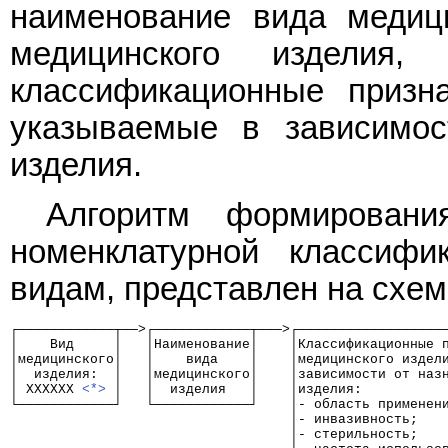
наименование вида медици
медицинского изделия,
классификационные призна
указываемые в зависимос
изделия.
Алгоритм формировани
номенклатурной классифи
видам, представлен на схем
┌────────────┬──>┌────────────┬───>┌──────────────────
│    Вид     │   │Наименование│    │Классификационные 
│медицинского│   │    вида    │    │медицинского издел
│  изделия:  │   │медицинского│    │зависимости от наз
│ XXXXXX 
<*>
 │   │  изделия   │    │изделия:          
└────────────┘   └────────────┘    │- область применен
                                   │- инвазивность;   
                                   │- стерильность;   