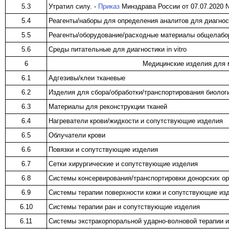
5.3
Утратил силу. -
Приказ
Минздрава России от 07.07.2020 
5.4
Реагенты/наборы для определения аналитов для диагности
5.5
Реагенты/оборудование/расходные материалы общелабора
5.6
Среды питательные для диагностики in vitro
6
Медицинские изделия для 
6.1
Адгезивы/клеи тканевые
6.2
Изделия для сбора/обработки/транспортирования биолог
6.3
Материалы для реконструкции тканей
6.4
Нагреватели крови/жидкости и сопутствующие изделия
6.5
Облучатели крови
6.6
Повязки и сопутствующие изделия
6.7
Сетки хирургические и сопутствующие изделия
6.8
Системы консервирования/транспортировки донорских ор
6.9
Системы терапии поверхности кожи и сопутствующие из
6.10
Системы терапии ран и сопутствующие изделия
6.11
Системы экстракорпоральной ударно-волновой терапии 