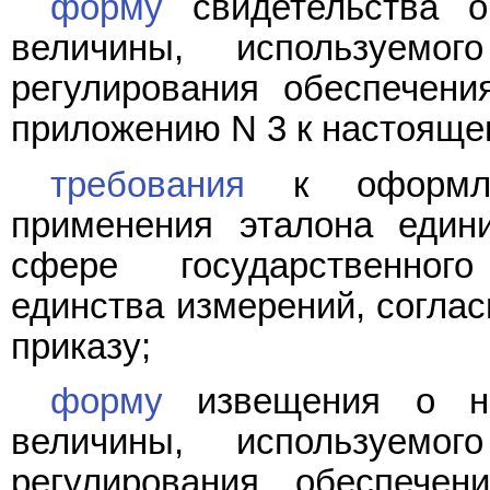
форму
свидетельства о
величины, используемо
регулирования обеспечени
приложению N 3 к настояще
требования
к оформле
применения эталона един
сфере государственног
единства измерений, согла
приказу;
форму
извещения о не
величины, используемо
регулирования обеспечен