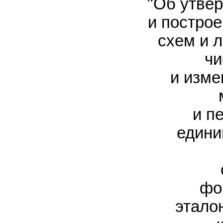
"Об утве
и постро
схем и 
чи
и изме
и п
едини
фо
этало