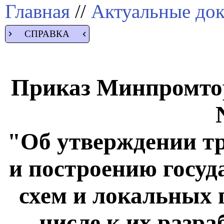
Главная
//
Актуальные до
СПРАВКА
Приказ Минпромторг
"Об утверждении т
и построению госу
схем и локальных 
числе к их разра