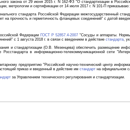
ого закона от 29 июня 2015 г. N 162-ФЗ "О стандартизации в Российс
ции, метрологии и сертификации от 14 июля 2017 г. N 101-П приказываю:
ионального стандарта Российской Федерации межгосударственный стан
т на прочность и герметичность фланцевых соединений" с датой введени
Российской Федерации
ГОСТ Р 52857.4-2007
"Сосуды и аппараты. Нормы
ений" с 1 августа 2018 г. в связи с введением в действие
стандарта
, у
ования и стандартизации (О.В. Мезенцева) обеспечить размещение ин
 Росстандарта в информационно-телекоммуникационной сети "Интерн
итарному предприятию "Российский научно-технический центр информац
настоящий приказ и введенный в действие им
стандарт
на официальном са
андарт
за Управлением технического регулирования и стандартизации.