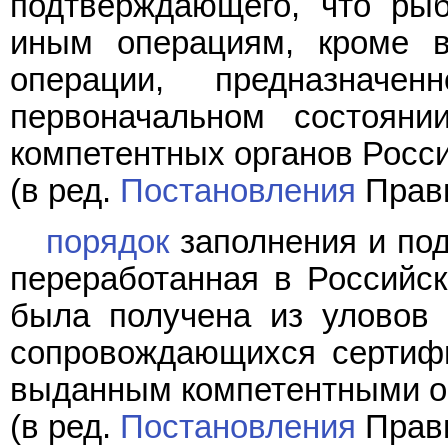
подтверждающего, что рыб
иным операциям, кроме в
операции, предназнач
первоначальном состояни
компетентных органов Росс
(в ред.
Постановления
Прави
порядок
заполнения и под
переработанная в Российс
была получена из уловов 
сопровождающихся сертифи
выданным компетентными ор
(в ред.
Постановления
Прави