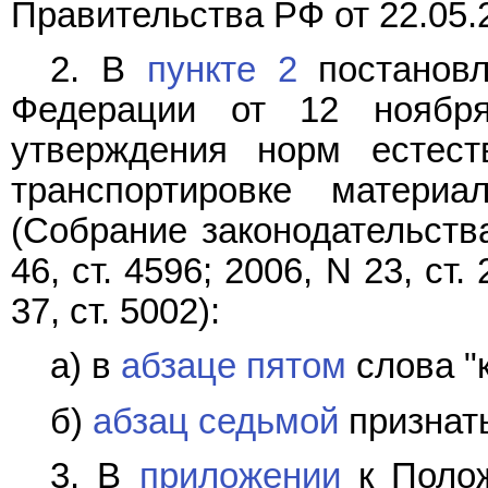
Правительства РФ от 22.05.
2. В
пункте 2
постановл
Федерации от 12 ноябр
утверждения норм естес
транспортировке материал
(Собрание законодательств
46, ст. 4596; 2006, N 23, ст.
37, ст. 5002):
а) в
абзаце пятом
слова "
б)
абзац седьмой
признать
3. В
приложении
к Полож