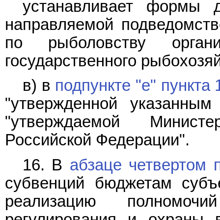
устанавливает формы д
направляемой подведомств
по рыболовству орган
государственного рыбохозяй
в) в
подпункте "е" пункта 
"утвержденной указанным
"утверждаемой Министе
Российской Федерации".
16. В
абзаце четвертом 
субвенций бюджетам субъ
реализацию полномочи
регулирования и охраны в