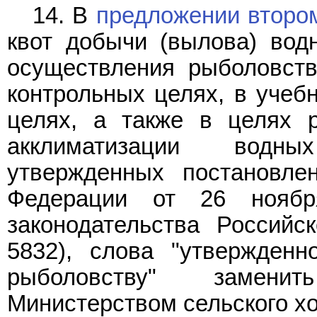
14. В
предложении втором
квот добычи (вылова) вод
осуществления рыболовств
контрольных целях, в учебн
целях, а также в целях р
акклиматизации водны
утвержденных постановле
Федерации от 26 нояб
законодательства Российс
5832), слова "утвержден
рыболовству" замени
Министерством сельского х