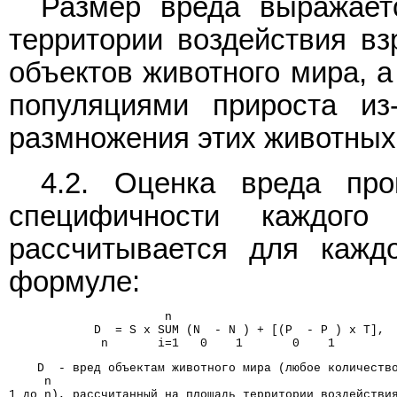
Размер вреда выражает
территории воздействия вз
объектов животного мира, а
популяциями прироста из
размножения этих животных
4.2. Оценка вреда про
специфичности каждог
рассчитывается для кажд
формуле:
                      n
            D  = S x SUM (N  - N ) + [(P  - P ) x T], 
             n       i=1   0    1       0    1
    D  - вред объектам животного мира (любое количеств
     n
1 до n), рассчитанный на площадь территории воздействи