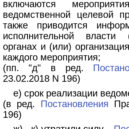
включаются мероприяти
ведомственной целевой п
также приводится инфор
исполнительной власти 
органах и (или) организаци
каждого мероприятия;
(пп. "д" в ред.
Постан
23.02.2018 N 196)
е) срок реализации ведо
(в ред.
Постановления
Пра
196)
ж) - к) утратили силу. -
По