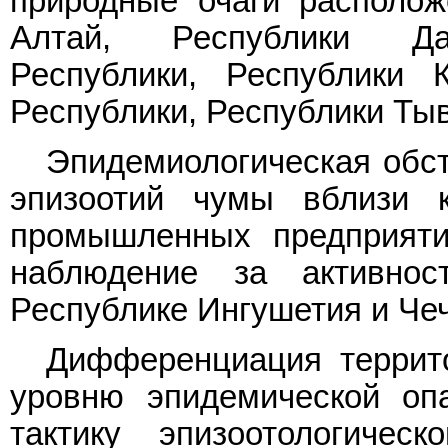
природные очаги располож
Алтай, Республики Даг
Республики, Республики К
Республики, Республики Тыв
Эпидемиологическая обс
эпизоотий чумы вблизи 
промышленных предприятий
наблюдение за активнос
Республике Ингушетия и Че
Дифференциация террит
уровню эпидемической опа
тактику эпизоотологичес