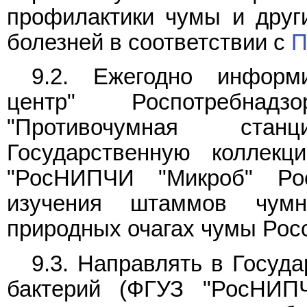
профилактики чумы и друг
болезней в соответствии с
П
9.2. Ежегодно информ
центр" Роспотребнад
"Противочумная стан
Государственную коллекц
"РосНИПЧИ "Микроб" Рос
изучения штаммов чум
природных очагах чумы Рос
9.3. Направлять в Госуд
бактерий (ФГУЗ "РосНИПЧ