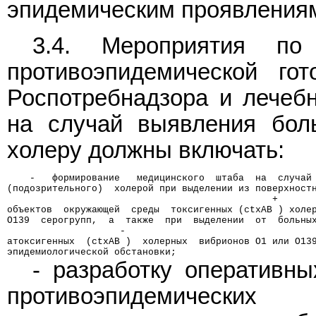
эпидемическим проявления
3.4. Мероприятия по
противоэпидемической го
Роспотребнадзора и лечебн
на случай выявления боль
холеру должны включать:
    -   формирование   медицинского  штаба  на  случай
(подозрительного)  холерой при выделении из поверхност
                                               +
объектов  окружающей  среды  токсигенных (ctxAB ) холе
О139  серогрупп,  а  также  при  выделении  от  больны
                    -
атоксигенных  (ctxAB )  холерных  вибрионов О1 или О13
эпидемиологической обстановки;
- разработку оперативн
противоэпидемически