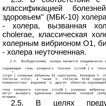
классификацией болезн
здоровьем" (МБК-10) холер
- холера, вызванная хо
cholerae, классическая хо
холерным вибрионом О1, био
- холера неуточненная.
    2.4.  Возбудителями  холеры являются эпидемически 
                                            +
содержащие  гены  холерного  токсина  (ctxAB ) и  токс
     +
(tcpA ) холерные вибрионы О1 серогруппы, биоваров V. c
cholerae  eltor,  а  также  V.  cholerae  О139  серогр
поверхностных  водоемов  и  других  объектов окружающе
                                -
гена  холерного  токсина  (ctxАВ )  холерные  вибрионы
могут  вызывать  единичные  заболевания  холерой  (виб
вспышки.
2.5. В целях преду