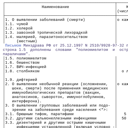
┌────────────────────────────────────────────────┬────
│                Наименование                    │    
│                                                │(чис
├────────────────────────────────────────────────┼────
│1. О выявлении заболеваний (смерти)             │о ка
│1.1. чумой                                      │    
│1.2. холерой                                    │    
│1.3. завозной тропической лихорадкой            │    
│1.4. малярией, паразитоносительством            │    
│     (местным)                                  │    
Письмом
 Минздрава РФ от 25.12.1997 N 2510/9928-97-32 
строка 1.5  дополнены  словами  "полиомиелитом  и  ост
параличами".
│1.5. полиомиелитом                              │    
│1.6. бешенством                                 │    
│1.7. ВИЧ-инфекцией                              │    
│1.8. столбняком                                 │  о 
│                                                │    
│1.9. дифтерией                                  │    
│2. О выявлении необычной реакции (осложнении,   │о ка
│   шоке, смерти) после применения медицинских   │    
│   иммунобиологических препаратов (вакцин,      │    
│   анатоксинов, сывороток, иммуноглобулинов,    │    
│   интерферона).                                │    
│3. О выявлении групповых заболеваний или подо-  │    
│   зрении на заболевания среди населения <*>:   │    
│3.1. брюшным тифом, паратифами                  │   5
│3.2. другими сальмонеллезными инфекциями        │  50
│3.3. дизентерией и другими острыми кишечными    │    
│     инфекциями установленной (включая условно -│    