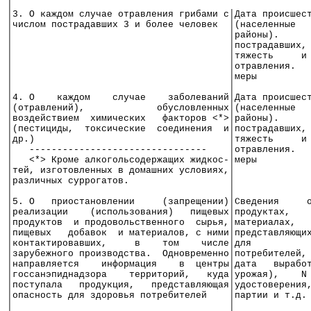
│                                                     
│3. О каждом случае отравления грибами с│Дата происшес
│числом пострадавших 3 и более человек  │(населенные  
│                                       │районы).     
│                                       │пострадавших,
│                                       │тяжесть     и
│                                       │отравления.  
│                                       │меры         
│                                       │             
│4. О    каждом    случае    заболеваний│Дата происшес
│(отравлений),             обусловленных│(населенные  
│воздействием  химических   факторов <*>│районы).     
│(пестициды,  токсические  соединения  и│пострадавших,
│др.)                                   │тяжесть     и
│   --------------------------------    │отравления.  
│   <*> Кроме алкогольсодержащих жидкос-│меры         
│тей, изготовленных в домашних условиях,│             
│различных суррогатов.                  │             
│                                       │             
│5. О   приостановлении     (запрещении)│Сведения     
│реализации    (использования)   пищевых│продуктах,   
│продуктов  и продовольственного  сырья,│материалах,  
│пищевых   добавок  и материалов, с ними│представляющи
│контактировавших,     в    том    числе│для          
│зарубежного производства.  Одновременно│потребителей,
│направляется    информация    в  центры│дата   вырабо
│госсанэпиднадзора    территорий,   куда│урожая),    N
│поступала   продукция,   представляющая│удостоверения
│опасность для здоровья потребителей    │партии и т.д.
│                                       │             