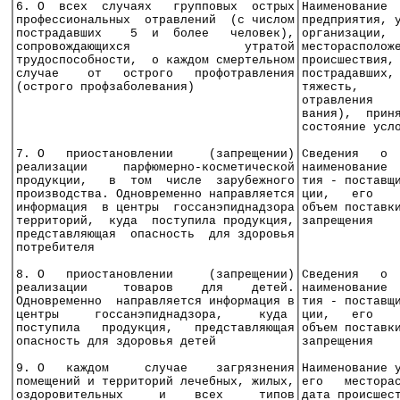
│6. О  всех  случаях   групповых  острых│Наименование 
│профессиональных  отравлений  (с числом│предприятия, 
│пострадавших    5  и  более   человек),│организации, 
│сопровождающихся                утратой│месторасполож
│трудоспособности,  о каждом смертельном│происшествия,
│случае    от   острого   профотравления│пострадавших,
│(острого профзаболевания)              │тяжесть,     
│                                       │отравления   
│                                       │вания),  прин
│                                       │состояние усл
│                                       │             
│7. О   приостановлении     (запрещении)│Сведения   о 
│реализации     парфюмерно-косметической│наименование 
│продукции,   в  том  числе  зарубежного│тия - поставщ
│производства. Одновременно направляется│ции,   его   
│информация  в центры  госсанэпиднадзора│объем поставк
│территорий,  куда  поступила продукция,│запрещения   
│представляющая  опасность  для здоровья│             
│потребителя                            │             
│                                       │             
│8. О   приостановлении     (запрещении)│Сведения   о 
│реализации     товаров    для    детей.│наименование 
│Одновременно  направляется информация в│тия - поставщ
│центры     госсанэпиднадзора,     куда │ции,   его   
│поступила   продукция,   представляющая│объем поставк
│опасность для здоровья детей           │запрещения   
│                                       │             
│9. О   каждом     случае    загрязнения│Наименование 
│помещений и территорий лечебных, жилых,│его   местора
│оздоровительных     и    всех     типов│дата происшес