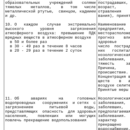
│образовательных    учреждений    солями│пострадавших,
│тяжелых    металлов,    в   том   числе│возраст,     
│металлической ртутью,  свинцом, кадмием│отравления   
│и др.                                  │вания), приня
│                                       │             
│10. О   каждом    случае   экстремально│Наименование 
│высокого       уровня       загрязнения│предприятия, 
│атмосферного  воздуха:  превышение  ПДК│месторасполож
│вредных веществ в атмосферном воздухе  │прогноз    вл
│  в 50 и более раз                     │здоровье     
│  в 30 - 49 раз в течение 8 часов      │число  постра
│  в 20 - 29 раз в течение 2 суток      │них   госпита
│                                       │нозологическа
│                                       │заболевания, 
│                                       │тяжесть     з
│                                       │Причина,     
│                                       │происшествие.
│                                       │Концентрация 
│                                       │ществ    в   
│                                       │воздухе селит
│                                       │Принятые меры
│                                       │             
│11. Об     авариях     на      головных│Нозологическа
│водопроводных   сооружениях  и сетях  с│заболевания, 
│загрязнением       питьевой       воды,│заболевших,  
│представляющих  опасность  для здоровья│предполагаема
│населения,    повлекших   или   могущих│заболевания. 
│повлечь прекращение водопользования    │характер     
│                                       │прекращено   
│                                       │водоснабжение