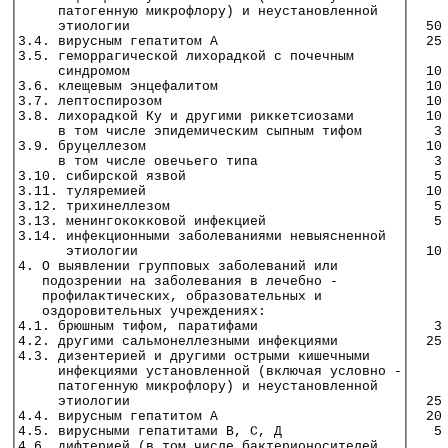
│     патогенную микрофлору) и неустановленной   │    
│     этиологии                                  │  50
│3.4. вирусным гепатитом А                       │  25
│3.5. геморрагической лихорадкой с почечным      │    
│     синдромом                                  │  10
│3.6. клещевым энцефалитом                       │  10
│3.7. лептоспирозом                              │  10
│3.8. лихорадкой Ку и другими риккетсиозами      │  10
│     в том числе эпидемическим сыпным тифом     │   3
│3.9. бруцеллезом                                │  10
│     в том числе овечьего типа                  │   3
│3.10. сибирской язвой                           │   5
│3.11. туляремией                                │  10
│3.12. трихинеллезом                             │   5
│3.13. менингококковой инфекцией                 │   5
│3.14. инфекционными заболеваниями невыясненной  │    
│      этиологии                                 │  10
│4. О выявлении групповых заболеваний или        │    
│   подозрении на заболевания в лечебно -        │    
│   профилактических, образовательных и          │    
│   оздоровительных учреждениях:                 │    
│4.1. брюшным тифом, паратифами                  │   3
│4.2. другими сальмонеллезными инфекциями        │  25
│4.3. дизентерией и другими острыми кишечными    │    
│     инфекциями установленной (включая условно -│    
│     патогенную микрофлору) и неустановленной   │    
│     этиологии                                  │  25
│4.4. вирусным гепатитом А                       │  20
│4.5. вирусными гепатитами В, С, Д               │   5
│4.6. дифтерией (в том числе бактерионосителей   │    