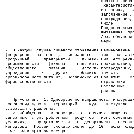
│                                       │краткое описа
│                                       │(характеристи
│                                       │источника,   
│                                       │загрязнение),
│                                       │пострадавших,
│                                       │числе        
│                                       │Предполагаема
│                                       │вызвавшая  пр
│                                       │Доза облучени
│                                       │меры         
│                                       │             
│2. О каждом  случае пищевого отравления│Наименование 
│(подозрения  на  него),   связанного  с│тия - поставщ
│продукцией      предприятий     пищевой│ции, его рекв
│промышленности    (включая    напитки),│происшествия,
│общественного     питания,      детских│пострадавших,
│учреждений     и    других     объектов│тяжесть      
│организованного питания,  независимо от│Принятые    м
│формы собственности                    │отравлении   
│                                       │населенные   
│                                       │районы       
│                                                     
│   Примечания.  1. Одновременно направляется информац
│госсанэпиднадзора   территорий,    куда   поступила  
│вызвавшая отравление.                                
│   2. Обобщенная   информация  о   случаях  пищевых  
│связанных  с употреблением  продуктов,  изготовленных
│условиях,    представляется   в  Департамент   госсан
│Минздрава   России  ежеквартально  до  10  числа  сле
│отчетным кварталом месяца.                           