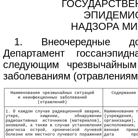
ГОСУДАРСТВЕ
ЭПИДЕМИ
НАДЗОРА МИ
1. Внеочередные до
Департамент госсанэпид
следующим чрезвычайным
заболеваниям (отравлениям
┌───────────────────────────────────────┬─────────────
│  Наименование чрезвычайных ситуаций   │   Содержание
│     и неинфекционных заболеваний      │             
│             (отравлений)              │             
├───────────────────────────────────────┼─────────────
│1. О каждом случае радиационной аварии,│Наименование 
│утере,        хищении,      обнаружении│(учреждения, 
│радиоактивных  источников (материалов),│организации),
│аномалий, а также в случае установления│расположения,
│диагноза  острой,  хронической  лучевой│венная   прин
│болезни или местного лучевого поражения│дата       пр