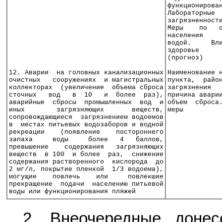
│                                       │функционирова
│                                       │Лабораторные 
│                                       │загрязненност
│                                       │Меры    по   
│                                       │населения    
│                                       │водой.     Вл
│                                       │здоровье     
│                                       │(прогноз)    
│                                       │             
│12. Аварии  на головных канализационных│Наименование 
│очистных   сооружениях  и магистральных│пункта,  райо
│коллекторах  (увеличение  объема сброса│загрязнения  
│сточных   вод   в  10   и  более  раз),│причина авари
│аварийные  сбросы  промышленных  вод  и│объем  сброса
│иных        загрязняющих       веществ,│меры         
│сопровождающиеся  загрязнением водоемов│             
│в  местах питьевых водозаборов и водной│             
│рекреации    (появление    постороннего│             
│запаха     воды     более   4   баллов,│             
│превышение    содержания   загрязняющих│             
│веществ  в 100  и более  раз,  снижение│             
│содержания растворенного  кислорода  до│             
│2 мг/л, покрытие пленкой  1/3 водоема),│             
│могущие    повлечь    или     повлекшие│             
│прекращение  подачи  населению питьевой│             
│воды или функционирования пляжей       │             
└───────────────────────────────────────┴─────────────
2. Внеочередные донес