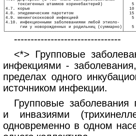
│     токсигенных штаммов коринебактерий)        │   5
│4.7. корью                                      │  10
│4.8. эпидемическим паротитом                    │  15
│4.9. менингококковой инфекцией                  │   5
│4.10. инфекционными заболеваниями любой этиоло- │    
│      гии у новорожденных и родильниц (суммарно)│   5
└────────────────────────────────────────────────┴────
--------------------------------
<*> Групповые заболев
инфекциями - заболевания
пределах одного инкубацио
источником инфекции.
Групповые заболевания 
и инвазиями (трихинелл
одновременно в одном насе