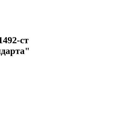
1492-ст
ндарта"