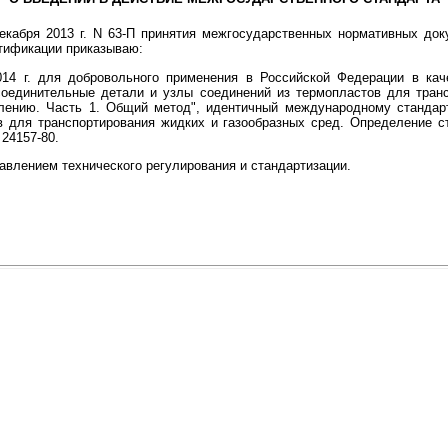
декабря 2013 г. N 63-П принятия межгосударственных нормативных до
ртификации приказываю:
014 г. для добровольного применения в Российской Федерации в кач
оединительные детали и узлы соединений из термопластов для транс
лению. Часть 1. Общий метод", идентичный международному стандарт
 для транспортирования жидких и газообразных сред. Определение с
24157-80.
равлением технического регулирования и стандартизации.