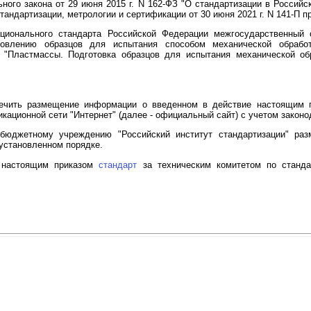
ого закона от 29 июня 2015 г. N 162-ФЗ "О стандартизации в Российс
тандартизации, метрологии и сертификации от 30 июня 2021 г. N 141-П п
ационального стандарта Российской Федерации межгосударственный
товлению образцов для испытания способом механической обрабо
 "Пластмассы. Подготовка образцов для испытания механической обр
печить размещение информации о введенном в действие настоящим
ационной сети "Интернет" (далее - официальный сайт) с учетом законо
бюджетному учреждению "Российский институт стандартизации" ра
установленном порядке.
е настоящим приказом
стандарт
за техническим комитетом по станда