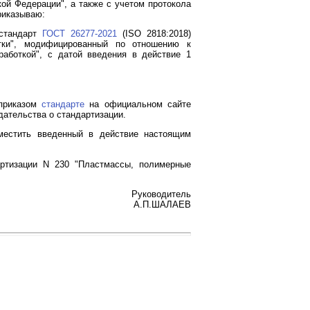
кой Федерации", а также с учетом протокола
риказываю:
 стандарт
ГОСТ 26277-2021
(ISO 2818:2018)
тки", модифицированный по отношению к
аботкой", с датой введения в действие 1
 приказом
стандарте
на официальном сайте
дательства о стандартизации.
зместить введенный в действие настоящим
ртизации N 230 "Пластмассы, полимерные
Руководитель
А.П.ШАЛАЕВ