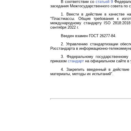
В соответствии со
статьей 9
Федеральн
заседания Межгосударственного совета по с
1. Ввести в действие в качестве н
"Пластмассы. Общие требования к изго
международному стандарту ISO 2818:2018
сентября 2022 г.
Введен взамен ГОСТ 26277-84.
2. Управлению стандартизации обес
Росстандарта в информационно-телекоммуник
3. Федеральному государственному 
приказом
стандарт
на официальном сайте в 
4. Закрепить введенный в действи
материалы, методы их испытаний".