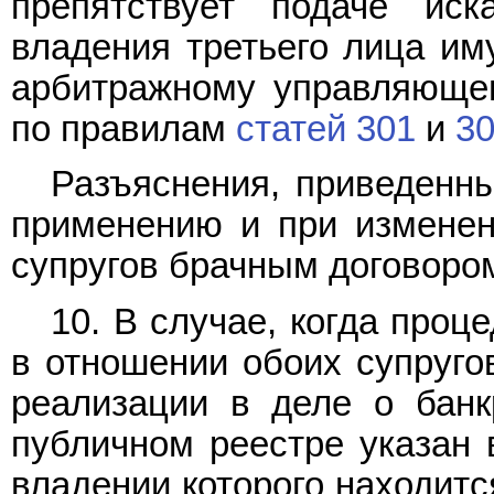
препятствует подаче ис
владения третьего лица им
арбитражному управляющем
по правилам
статей 301
и
3
Разъяснения, приведенны
применению и при изменен
супругов брачным договоро
10. В случае, когда про
в отношении обоих супруго
реализации в деле о банкр
публичном реестре указан 
владении которого находитс