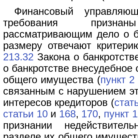
Финансовый управляющ
требования призна
рассматривающим дело о б
размеру отвечают критери
213.32
Закона о банкротстве
о банкротстве внесудебное 
общего имущества (
пункт 2
связанным с нарушением эт
интересов кредиторов (
стат
статьи 10
и
168
,
170
,
пункт 1
признании недействител
разделе их общего имущест