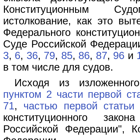
Конституционным Суд
истолкование, как это вы
Федерального конституцион
Суде Российской Федерации
3
,
6
,
36
,
79
,
85
,
86
,
87
,
96
и
в том числе для судов.
Исходя из изложенног
пунктом 2 части первой ст
71
,
частью первой статьи
конституционного зако
Российской Федерации", К