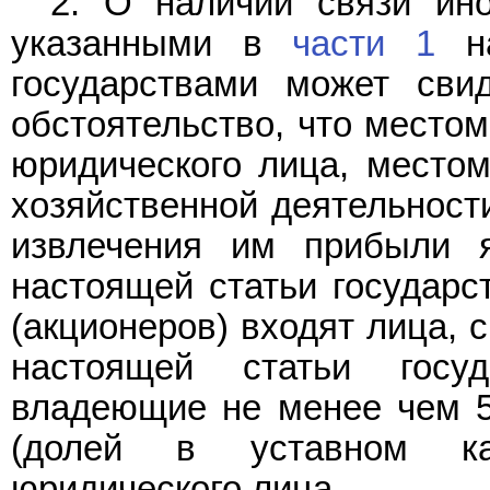
2. О наличии связи ино
указанными в
части 1
на
государствами может свид
обстоятельство, что местом
юридического лица, место
хозяйственной деятельност
извлечения им прибыли 
настоящей статьи государст
(акционеров) входят лица,
настоящей статьи госу
владеющие не менее чем 5
(долей в уставном кап
юридического лица.