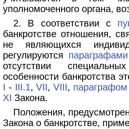
уполномоченного органа, воз
2. В соответствии с
пу
банкротстве отношения, св
не являющихся индивид
регулируются
параграфами
отсутствии специальны
особенности банкротства эт
I
-
III.1
,
VII
,
VIII
,
параграфом 
XI
Закона.
Положения, предусмотр
Закона о банкротстве, прим