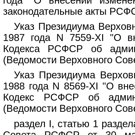
года "О внесении измене
законодательные акты РСФ
Указ Президиума Верхов
1987 года N 7559-XI "О в
Кодекса РСФСР об админ
(Ведомости Верховного Совет
Указ Президиума Верхов
1988 года N 8569-XI "О вн
Кодекс РСФСР об админи
(Ведомости Верховного Совет
раздел I, статью 1 разде
Совета РСФСР от 30 ма