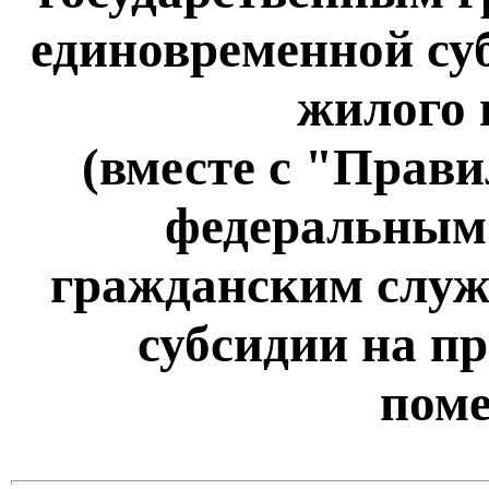
единовременной су
жилого
(вместе с "Прав
федеральным
гражданским слу
субсидии на п
пом