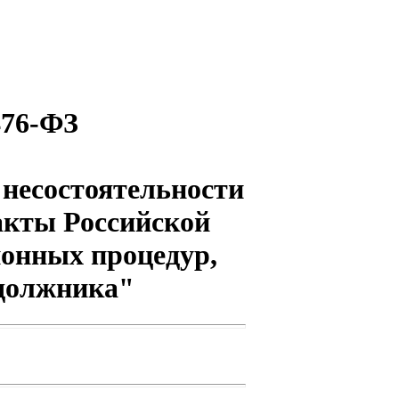
476-ФЗ
 несостоятельности
акты Российской
ионных процедур,
должника"