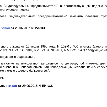
 "индивидуальный предприниматель" в соответствующем падеже за
ветствующем падеже;
ова "индивидуальным предпринимателем" заменить словами "гра
й
закон
от 29.06.2015 N 154-ФЗ.
ного закона от 16 июля 1998 года N 102-ФЗ "Об ипотеке (залоге н
2009, N 1, ст. 14; 2010, N 25, ст. 3070; 2011, N 50, ст. 7347) следующие и
ледующего содержания:
взыскание на имущество, заложенное по договору об ипотеке, для
 и вызванных неисполнением или ненадлежащим исполнением обеспече
меняемые в деле о банкротстве.";
им.
льный
закон
от 29.06.2015 N 154-ФЗ.