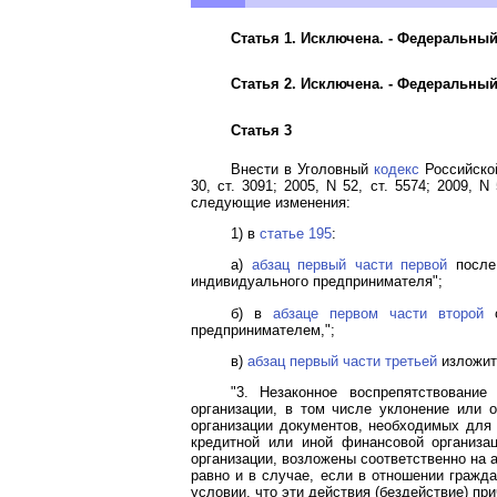
Статья 1. Исключена. - Федеральны
Статья 2. Исключена. - Федеральны
Статья 3
Внести в Уголовный
кодекс
Российской
30, ст. 3091; 2005, N 52, ст. 5574; 2009, N 
следующие изменения:
1) в
статье 195
:
а)
абзац первый части первой
после 
индивидуального предпринимателя";
б) в
абзаце первом части второй
с
предпринимателем,";
в)
абзац первый части третьей
изложит
"3. Незаконное воспрепятствовани
организации, в том числе уклонение или
организации документов, необходимых для
кредитной или иной финансовой организа
организации, возложены соответственно на 
равно и в случае, если в отношении гражд
условии, что эти действия (бездействие) при