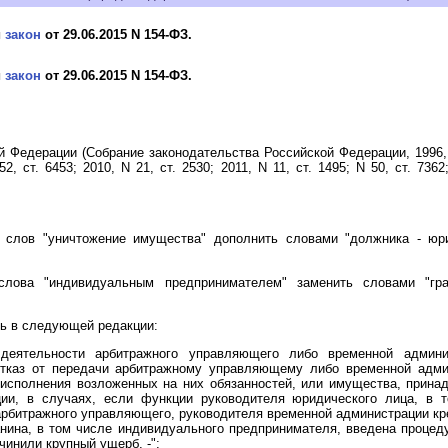
й
закон
от 29.06.2015 N 154-ФЗ.
й
закон
от 29.06.2015 N 154-ФЗ.
 Федерации (Собрание законодательства Российской Федерации, 1996, N 
52, ст. 6453; 2010, N 21, ст. 2530; 2011, N 11, ст. 1495; N 50, ст. 7362
слов "уничтожение имущества" дополнить словами "должника - юри
лова "индивидуальным предпринимателем" заменить словами "гр
ь в следующей редакции:
е деятельности арбитражного управляющего либо временной админ
 отказ от передачи арбитражному управляющему либо временной адми
 исполнения возложенных на них обязанностей, или имущества, прина
ции, в случаях, если функции руководителя юридического лица, в 
арбитражного управляющего, руководителя временной администрации кр
анина, в том числе индивидуального предпринимателя, введена процеду
чинили крупный ущерб, -";