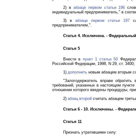
2) в
абзаце первом статьи 196
слова
индивидуальный предприниматель," в соот
3) в
абзаце первом статьи 197
сл
предпринимателем,".
Статья 4. Исключена. - Федеральны
Статья 5
Внести в
пункт 1 статьи 50
Федераль
Российской Федерации, 1998, N 29, ст. 3400; 
1)
дополнить
новым абзацем вторым с
"Залогодержатель вправе обратить 
требований, указанных в настоящем пункте
отношении которого введены процедуры, при
2)
абзац второй
считать абзацем треть
Статьи 6 - 10. Исключены. - Федера
Статья 11
Признать утратившими силу: