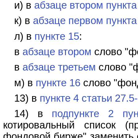
и) в
абзаце втором пункта
к) в
абзаце первом пункта
л) в
пункте 15
:
в
абзаце втором
слово "ф
в
абзаце третьем
слово "
м) в
пункте 16
слово "фон
13) в
пункте 4 статьи 27.5
14) в
подпункте 2 пун
котировальный список (п
фондовой бирже" заменить 