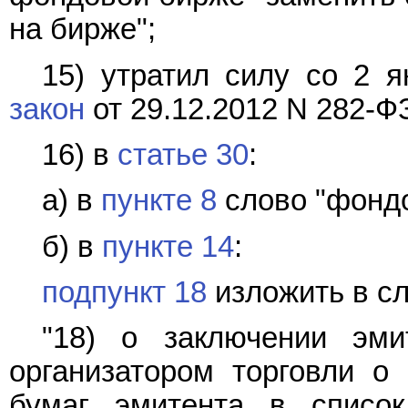
на бирже";
15) утратил силу со 2 я
закон
от 29.12.2012 N 282-Ф
16) в
статье 30
:
а) в
пункте 8
слово "фондо
б) в
пункте 14
:
подпункт 18
изложить в с
"18) о заключении эми
организатором торговли о
бумаг эмитента в списо