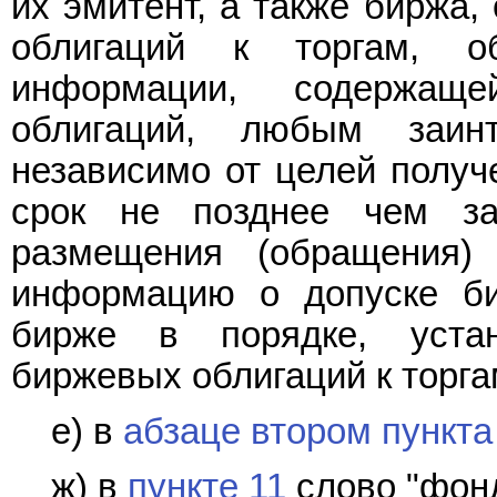
их эмитент, а также биржа
облигаций к торгам, о
информации, содержащ
облигаций, любым заи
независимо от целей получ
срок не позднее чем з
размещения (обращения)
информацию о допуске би
бирже в порядке, уста
биржевых облигаций к торга
е) в
абзаце втором пункта
ж) в
пункте 11
слово "фонд