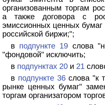
организованным торгам рос
а также договора с ро
эмиссионных ценных бумаг 
российской биржи;";
в
подпункте 19
слова "н
"фондовой" исключить;
в
подпунктах 20
и
21
слово
в
подпункте 36
слова "к т
рынке ценных бумаг" заме
торгам организатором торгов