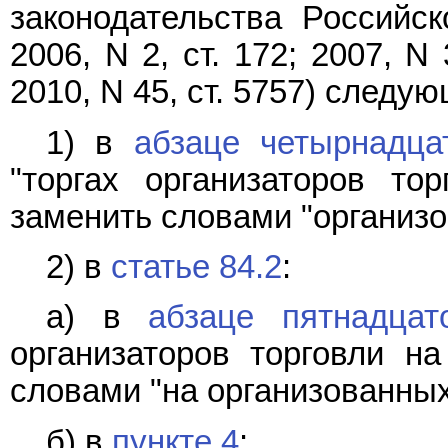
законодательства Российск
2006, N 2, ст. 172; 2007, N 
2010, N 45, ст. 5757) следу
1) в
абзаце четырнадца
"торгах организаторов то
заменить словами "организо
2) в
статье 84.2
:
а) в
абзаце пятнадцат
организаторов торговли н
словами "на организованных
б) в
пункте 4
: