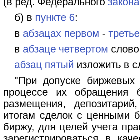
(в ред. Федерального
закона
б) в
пункте 6
:
в
абзацах первом
-
треть
в
абзаце четвертом
слово
абзац пятый
изложить в с
"При допуске биржевых 
процессе их обращения 
размещения, депозитарий
итогам сделок с ценными б
биржу, для целей учета пр
зарегистрироваться в кач