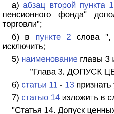
а)
абзац второй пункта 1
пенсионного фонда" допо
торговли";
б) в
пункте 2
слова ",
исключить;
5)
наименование
главы 3 
"Глава 3. ДОПУСК 
6)
статьи 11
-
13
признать 
7)
статью 14
изложить в с
"Статья 14. Допуск ценны