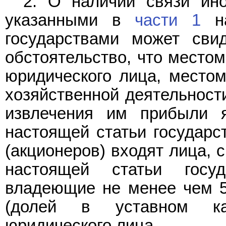
2. О наличии связи ино
указанными в
части 1
на
государствами может свид
обстоятельство, что местом
юридического лица, место
хозяйственной деятельност
извлечения им прибыли 
настоящей статьи государст
(акционеров) входят лица,
настоящей статьи госу
владеющие не менее чем 5
(долей в уставном кап
юридического лица.