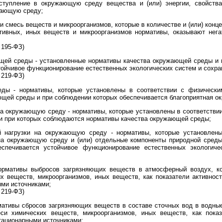
ступление в окружающую среду вещества и (или) энергии, свойства
жающую среду;
и смесь веществ и микроорганизмов, которые в количестве и (или) кон
тивных, иных веществ и микроорганизмов нормативы, оказывают нег
 195-ФЗ)
щей среды - установленные нормативы качества окружающей среды и н
ойчивое функционирование естественных экологических систем и сохра
 219-ФЗ)
ды - нормативы, которые установлены в соответствии с физически
ющей среды и при соблюдении которых обеспечивается благоприятная о
а окружающую среду - нормативы, которые установлены в соответствии
и при которых соблюдаются нормативы качества окружающей среды;
й нагрузки на окружающую среду - нормативы, которые установлены
на окружающую среду и (или) отдельные компоненты природной среды
спечивается устойчивое функционирование естественных экологиче
ормативы выбросов загрязняющих веществ в атмосферный воздух, к
х веществ, микроорганизмов, иных веществ, как показатели активнос
ми источниками;
 219-ФЗ)
мативы сбросов загрязняющих веществ в составе сточных вод в водны
и химических веществ, микроорганизмов, иных веществ, как показ
тационарными источниками;