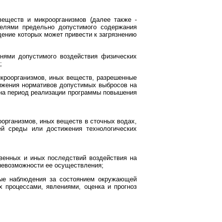
еществ и микроорганизмов (далее также -
телями предельно допустимого содержания
ение которых может привести к загрязнению
внями допустимого воздействия физических
;
кроорганизмов, иных веществ, разрешенные
ижения нормативов допустимых выбросов на
 на период реализации программы повышения
организмов, иных веществ в сточных водах,
й среды или достижения технологических
венных и иных последствий воздействия на
невозможности ее осуществления;
ные наблюдения за состоянием окружающей
х процессами, явлениями, оценка и прогноз