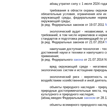
абзац утратил силу с 1 июля 2024 год
требования в области охраны окружа
обязательные условия, ограничения или и
окружающей среды, федеральными норма
окружающей среды;
(в ред. Федеральных законов от 19.07.2011
N
экологический аудит - независимая,
требований, в том числе нормативов и нор
стандартов и подготовка рекомендаций по у
(в ред. Федеральных законов от 21.07.2014
N
наилучшая доступная технология - тех
достижений науки и техники и наилучшего 
применения;
(в ред. Федерального
закона
от 21.07.2014 N
вред окружающей среде - негативно
экологических систем и истощение природны
экологический риск - вероятность 
воздействием хозяйственной и иной деятель
объекты природного наследия - приро
природные достопримечательные места, п
культурного и природного наследия;
(абзац введен Федеральным
законом
от 28.1
объекты всемирного природного насле