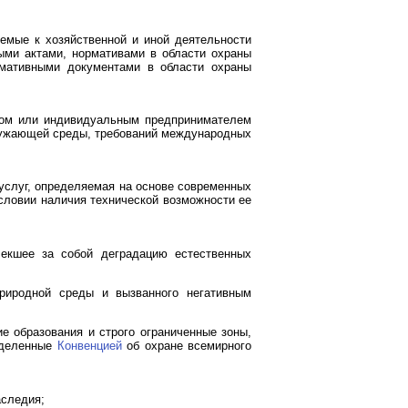
емые к хозяйственной и иной деятельности
ыми актами, нормативами в области охраны
ативными документами в области охраны
ицом или индивидуальным предпринимателем
кружающей среды, требований международных
 услуг, определяемая на основе современных
словии наличия технической возможности ее
лекшее за собой деградацию естественных
природной среды и вызванного негативным
е образования и строго ограниченные зоны,
еделенные
Конвенцией
об охране всемирного
аследия;