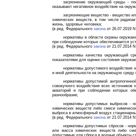
загрязнение окружающей среды - по
оказывают негативное воздействие на окру
загрязняющее вещество - вещество ил
химических веществ, в том числе радиоак
жизнь, здоровье человека;
(в ред. Федерального
закона
от 26.07.2019 N
нормативы в области охраны окружаю
при соблюдении которых обеспечивается уст
(в ред. Федерального
закона
от 21.07.2014 N
нормативы качества окружающей сре
показателями для оценки состояния окружа
нормативы допустимого воздействия н
и иной деятельности на окружающую среду 
нормативы допустимой антропогенно
совокупного воздействия всех источников 
акваторий и при соблюдении которых обе
разнообразие;
нормативы допустимых выбросов - н
химических веществ либо смеси химически
выброса в атмосферный воздух стационарны
(в ред. Федерального
закона
от 21.07.2014 N
нормативы допустимых сбросов - нор
или масса химических веществ либо смес
допустимые для сброса в водные объекты с