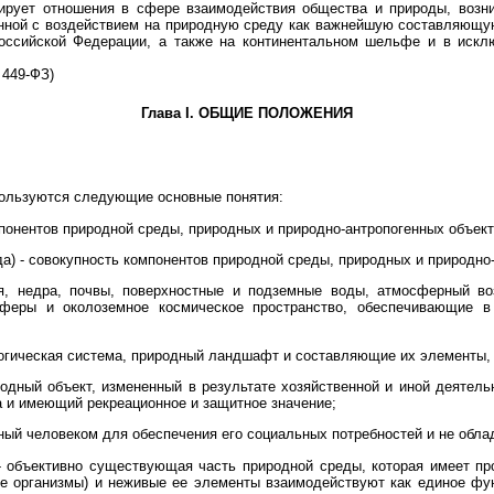
ирует отношения в сфере взаимодействия общества и природы, возн
язанной с воздействием на природную среду как важнейшую составляю
оссийской Федерации, а также на континентальном шельфе и в искл
 449-ФЗ)
Глава I. ОБЩИЕ ПОЛОЖЕНИЯ
ользуются следующие основные понятия:
онентов природной среды, природных и природно-антропогенных объекто
да) - совокупность компонентов природной среды, природных и природно
я, недра, почвы, поверхностные и подземные воды, атмосферный во
феры и околоземное космическое пространство, обеспечивающие в
логическая система, природный ландшафт и составляющие их элементы,
одный объект, измененный в результате хозяйственной и иной деятельн
 и имеющий рекреационное и защитное значение;
анный человеком для обеспечения его социальных потребностей и не об
- объективно существующая часть природной среды, которая имеет пр
ие организмы) и неживые ее элементы взаимодействуют как единое ф