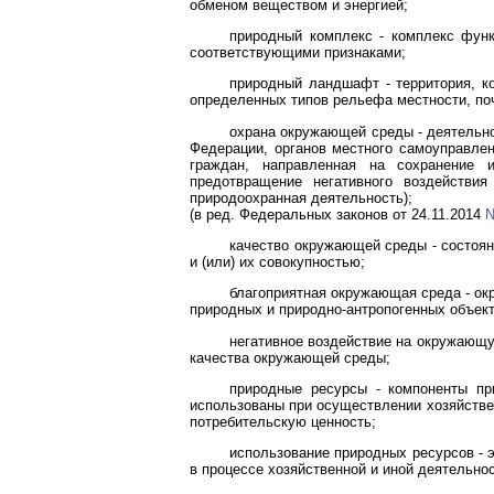
обменом веществом и энергией;
природный комплекс - комплекс фун
соответствующими признаками;
природный ландшафт - территория, ко
определенных типов рельефа местности, по
охрана окружающей среды - деятельно
Федерации, органов местного самоуправлен
граждан, направленная на сохранение 
предотвращение негативного воздействи
природоохранная деятельность);
(в ред. Федеральных законов от 24.11.2014
N
качество окружающей среды - состоян
и (или) их совокупностью;
благоприятная окружающая среда - ок
природных и природно-антропогенных объект
негативное воздействие на окружающу
качества окружающей среды;
природные ресурсы - компоненты пр
использованы при осуществлении хозяйствен
потребительскую ценность;
использование природных ресурсов - э
в процессе хозяйственной и иной деятельнос