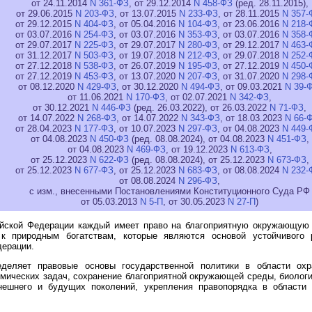
от 24.11.2014
N 361-ФЗ
, от 29.12.2014
N 458-ФЗ
(ред. 28.11.2015),
от 29.06.2015
N 203-ФЗ
, от 13.07.2015
N 233-ФЗ
, от 28.11.2015
N 357-
от 29.12.2015
N 404-ФЗ
, от 05.04.2016
N 104-ФЗ
, от 23.06.2016
N 218-
от 03.07.2016
N 254-ФЗ
, от 03.07.2016
N 353-ФЗ
, от 03.07.2016
N 358-
от 29.07.2017
N 225-ФЗ
, от 29.07.2017
N 280-ФЗ
, от 29.12.2017
N 463-
от 31.12.2017
N 503-ФЗ
, от 19.07.2018
N 212-ФЗ
, от 29.07.2018
N 252-
от 27.12.2018
N 538-ФЗ
, от 26.07.2019
N 195-ФЗ
, от 27.12.2019
N 450-
от 27.12.2019
N 453-ФЗ
, от 13.07.2020
N 207-ФЗ
, от 31.07.2020
N 298-
от 08.12.2020
N 429-ФЗ
, от 30.12.2020
N 494-ФЗ
, от 09.03.2021
N 39-
от 11.06.2021
N 170-ФЗ
, от 02.07.2021
N 342-ФЗ
,
от 30.12.2021
N 446-ФЗ
(ред. 26.03.2022), от 26.03.2022
N 71-ФЗ
,
от 14.07.2022
N 268-ФЗ
, от 14.07.2022
N 343-ФЗ
, от 18.03.2023
N 66-
от 28.04.2023
N 177-ФЗ
, от 10.07.2023
N 297-ФЗ
, от 04.08.2023
N 449-
от 04.08.2023
N 450-ФЗ
(ред. 08.08.2024), от 04.08.2023
N 451-ФЗ
,
от 04.08.2023
N 469-ФЗ
, от 19.12.2023
N 613-ФЗ
,
от 25.12.2023
N 622-ФЗ
(ред. 08.08.2024), от 25.12.2023
N 673-ФЗ
,
от 25.12.2023
N 677-ФЗ
, от 25.12.2023
N 683-ФЗ
, от 08.08.2024
N 232-
от 08.08.2024
N 296-ФЗ
,
с изм., внесенными Постановлениями Конституционного Суда РФ
от 05.03.2013
N 5-П
, от 30.05.2023
N 27-П
)
йской Федерации каждый имеет право на благоприятную окружающую с
к природным богатствам, которые являются основой устойчивого р
дерации.
деляет правовые основы государственной политики в области ох
мических задач, сохранение благоприятной окружающей среды, биологи
нешнего и будущих поколений, укрепления правопорядка в област