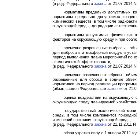
(в ред. Федерального
закона
от 21.07.2014 N
нормативы предельно допустимых ко
нормативы предельно допустимых концент
химических веществ, в том числе радиоакт
окружающей среды, деградации естественны
нормативы допустимых физических во
факторов на окружающую среду и при собл
временно разрешенные выбросы - объ
для выброса в атмосферный воздух и уста
период выполнения плана мероприятий по о
экологической эффективности;
(в ред. Федерального
закона
от 21.07.2014 N
временно разрешенные сбросы - объем
разрешенные для сброса в водные объек
нормативов на период реализации программ
(абзац введен Федеральным
законом
от 21.0
оценка воздействия на окружающую с
окружающую среду планируемой хозяйственн
государственный экологический мон
среды, в том числе компонентов природной
изменений состояния окружающей среды;
(в ред. Федерального
закона
от 21.11.2011 N
абзац утратил силу с 1 января 2012 г