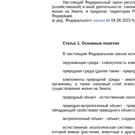
Настоящий Федеральный закон регул
(хозяйственной) и иной деятельности, св
жизни на Земле, в пределах территории Р
Федерации.
(в ред. Федерального
закона
от 04.08.2023 N
Статья 1. Основные понятия
В настоящем Федеральном законе исп
окружающая среда - совокупность комп
природная среда (далее также - приро
компоненты природной среды - земл
организмы, а также озоновый слой атмос
существования жизни на Земле;
природный объект - естественная эко
природно-антропогенный объект - прир
обладающий свойствами природного объекта
антропогенный объект - объект, созд
естественная экологическая система 
которой живые (растения, животные и друг