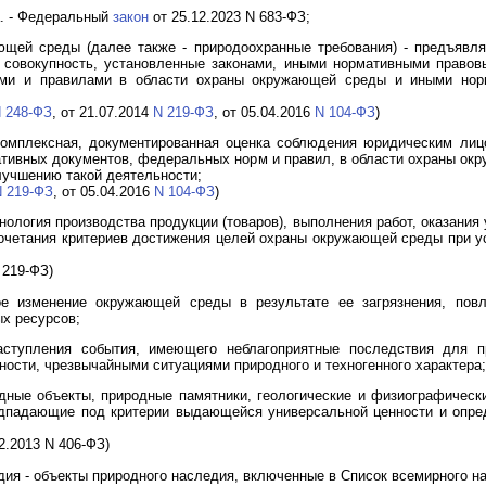
а. - Федеральный
закон
от 25.12.2023 N 683-ФЗ;
ющей среды (далее также - природоохранные требования) - предъявля
х совокупность, установленные законами, иными нормативными правов
ми и правилами в области охраны окружающей среды и иными норм
 248-ФЗ
, от 21.07.2014
N 219-ФЗ
, от 05.04.2016
N 104-ФЗ
)
 комплексная, документированная оценка соблюдения юридическим л
мативных документов, федеральных норм и правил, в области охраны о
лучшению такой деятельности;
 219-ФЗ
, от 05.04.2016
N 104-ФЗ
)
нология производства продукции (товаров), выполнения работ, оказания
сочетания критериев достижения целей охраны окружающей среды при у
 219-ФЗ)
е изменение окружающей среды в результате ее загрязнения, пов
х ресурсов;
наступления события, имеющего неблагоприятные последствия для 
ности, чрезвычайными ситуациями природного и техногенного характера;
дные объекты, природные памятники, геологические и физиографически
одпадающие под критерии выдающейся универсальной ценности и опр
2.2013 N 406-ФЗ)
дия - объекты природного наследия, включенные в Список всемирного н