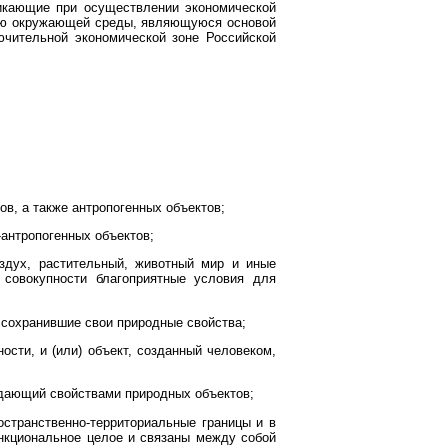
икающие при осуществлении экономической
щую окружающей среды, являющуюся основой
ючительной экономической зоне Российской
в, а также антропогенных объектов;
-антропогенных объектов;
здух, растительный, животный мир и иные
 совокупности благоприятные условия для
 сохранившие свои природные свойства;
ости, и (или) объект, созданный человеком,
ладающий свойствами природных объектов;
остранственно-территориальные границы и в
ункциональное целое и связаны между собой