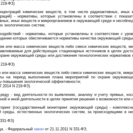
 219-ФЗ)
нцентраций химических веществ, в том числе радиоактивных, иных в
раций) - нормативы, которые установлены в соответствии с показа
ивных, иных веществ и микроорганизмов в окружающей среде и несоблюд
х экологических систем;
здействий - нормативы, которые установлены в соответствии с уро
юдении которых обеспечиваются нормативы качества окружающей среды
ем или масса химических веществ либо смеси химических веществ, ми
навливаемые для действующих стационарных источников в целях дост
хране окружающей среды или достижения технологических нормативов
 219-ФЗ)
 или масса химических веществ либо смеси химических веществ, микро
ты на период выполнения плана мероприятий по охране окружающе
ы повышения экологической эффективности;
7.2014 N 219-ФЗ)
реду - вид деятельности по выявлению, анализу и учету прямых, кос
ой и иной деятельности в целях принятия решения о возможности или 
иторинг (государственный мониторинг окружающей среды) - комплекс
 среды, естественных экологических систем, за происходящими в ни
 331-ФЗ)
ода. - Федеральный
закон
от 21.11.2011 N 331-ФЗ;