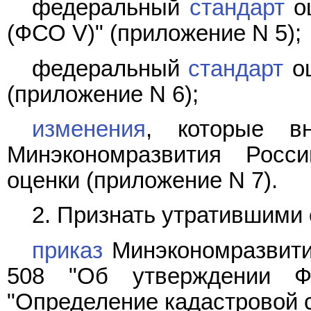
федеральный
стандарт
оц
(ФСО V)" (приложение N 5);
федеральный
стандарт
оц
(приложение N 6);
изменения
, которые в
Минэкономразвития Росс
оценки (приложение N 7).
2. Признать утратившими 
приказ
Минэкономразвития
508 "Об утверждении Фе
"Определение кадастровой с