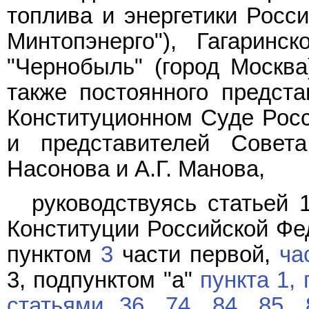
топлива и энергетики Росс
Минтопэнерго"), Гагаринс
"Чернобыль" (город Москва)
также постоянного предст
Конституционном Суде Росс
и представителей Совет
Насонова и А.Г. Манова,
руководствуясь статьей 
Конституции Российской Фе
пунктом
3
части первой,
ча
3, подпунктом "а"
пункта 1,
статьями 36,
74,
84,
85,