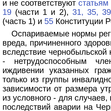
и не соответствуют
статьям 
19
(части 1 и 2),
31,
35,
39
(часть 1) и
55
Конституции Р
Оспариваемые нормы рег
вреда, причиненного здоро
вследствие чернобыльской к
- нетрудоспособным чл
иждивении указанных гра
только из группы инвалидно
зависимости от размера утр
из условного - для случаев,
последствий аварии на Че