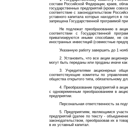
составе Российской Федерации, краев, обла
государственных предприятий (кроме совхоз
соответствие с законодательством Российск
уставного капитала которых находится в го
запрещена Государственной программой при
Не подлежат преобразованию в акцио
соответствии с Государственной прогр
приватизируются иными способами, не св
иностранных инвестиций (совместные предпр
Указанную работу завершить до 1 нояб
2. Установить, что все акции акционе
могут быть переданы или проданы иначе как
3. Учредителями акционерных обще
соответствующие комитеты по управлению
общества открытого типа, обязательному дл
4. Преобразование предприятий в акц
с одновременным преобразованием в акцио
предприятии.
Персональная ответственность за под
5. Предприятиям, являющимся участн
предприятий (далее по тексту - объединени
законодательством, преобразовав их в тов
в их уставный капитал.