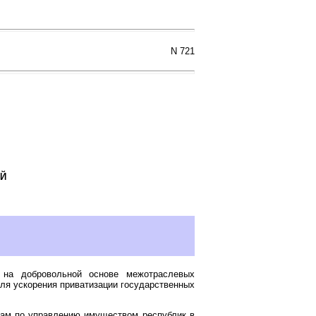
N 721
Й
 на добровольной основе межотраслевых
для ускорения приватизации государственных
там по управлению имуществом республик в