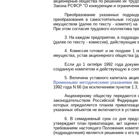
акционерные общества по решению их трудо
Закона РСФСР "О конкуренции и ограничени
Преобразование указанных подраз
преобразования в самостоятельные госуд
имуществом (далее по тексту - комитет) на
При этом согласия трудового коллектива пре
3. На каждом предприятии, в подраз
(далее по тексту - комиссии), действующие 
4. Комиссия готовит и не позднее 1 
имущества, устав акционерного общества (да
Если до 1 октября 1992 года докуме
созданную комитетом и действующую в соо
5. Величина уставного капитала акц
Временными методическими указаниями
по 
1992 года N 66 (за исключением пунктов 1.3, 2
Акционерному обществу передаются о
законодательством Российской Федерации
которых определяется планом приватизаци
указанных объектов не включается в уставн
6. В семидневный срок со дня предс
утверждает план приватизации, акт оценки
требованиям настоящего Положения комитет
(подразделения) является решением о его п