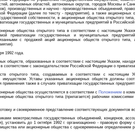
стей, автономных областей, автономных округов, городов Москвы и Санк
ов), производственных и научно - производственных объединений, право
ой Федерации (далее по тексту - предприятия), а также акционерных 
сударственной собственности, в акционерные общества открытого типа
ватизации государственных и муниципальных предприятий в Российской 
нерные общества открытого типа в соответствии с настоящим Указо
аммой приватизации государственных и муниципальных предприят
язанными с продажей акций акционерных обществ открытого типа,
иятия).
ря 1992 года.
рных обществ, образованных в соответствии с настоящим Указом, наход
 в соответствии с законодательством Российской Федерации о приватиза
ств открытого типа, создаваемых в соответствии с настоящим У
 имуществом. Уставы указанных акционерных обществ должны соотв
я применения также в случаях приватизации государственных предприят
ионерные общества осуществляется в соответствии с
Положением
о комм
нерные общества открытого типа (прилагается) рабочими комиссиями
готовку и своевременное представление соответствующих документов во
иками межотраслевых государственных объединений, концернов, ассо
я), установить до 1 октября 1992 г. организационно - правовую форм
арищества или акционерные общества с одновременным определением р