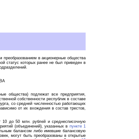
м преобразованием в акционерные общества
вой статус которых ранее не был приведен в
подразделений.
ВА
ные общества) подлежат все предприятия,
твенной собственности республик в составе
рбурга, со средней численностью работающих
зависимо от их вхождения в состав трестов,
т 10 до 50 млн. рублей и среднесписочную
риятий (объединений), указанных в
пункте 1
дельным балансом либо имевшие балансовую
век, могут быть преобразованы в открытые