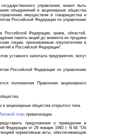
 государственного управления, может быть
ания объединений в акционерные общества
 управлению имуществом в товарищества и
итетом Российской Федерации по управлению
 Российской Федерации, краев, областей,
ладении пакеты акций до момента их продажи
еским лицам, признаваемым покупателями в
иятий в Российской Федерации".
тов уставного капитала предприятия, могут
тетом Российской Федерации по управлению
ются полномочия Правления акционерного
 общества.
 в акционерные общества открытого типа.
Типовой план
приватизации.
представить предложения о приведении в
й Федерации от 29 января 1992 г. N 66 "Об
етенцией нормативные акты, обеспечивающие