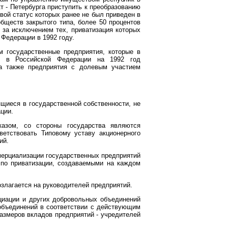
т - Петербурга приступить к преобразованию
вой статус которых ранее не был приведен в
обществ закрытого типа, более 50 процентов
, за исключением тех, приватизация которых
Федерации в 1992 году.
м государственные предприятия, которые в
ий в Российской Федерации на 1992 год
 а также предприятия с долевым участием
ящиеся в государственной собственности, не
ции.
казом, со стороны государства являются
етствовать Типовому уставу акционерного
ий.
ерциализации государственных предприятий
 по приватизации, создаваемыми на каждом
злагается на руководителей предприятий.
циации и других добровольных объединений
у объединений в соответствии с действующим
азмеров вкладов предприятий - учредителей