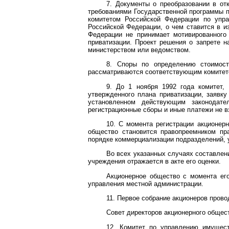
7. Документы о преобразовании в от
требованиями Государственной программы 
комитетом Российской Федерации по упра
Российской Федерации, о чем ставится в и
Федерации не принимает мотивированного
приватизации. Проект решения о запрете 
министерством или ведомством.
8. Споры по определению стоимост
рассматриваются соответствующим комитет
9. До 1 ноября 1992 года комитет, 
утвержденного плана приватизации, заявку
установленном действующим законодате
регистрационные сборы и иные платежи не 
10. С момента регистрации акционер
общество становится правопреемником пр
порядке коммерциализации подразделений, 
Во всех указанных случаях составлен
учреждения отражается в акте его оценки.
Акционерное общество с момента его
управления местной администрации.
11. Первое собрание акционеров прово
Совет директоров акционерного общест
12. Комитет по управлению имущес