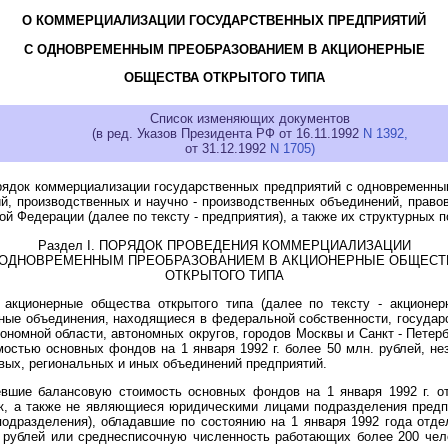
О КОММЕРЦИАЛИЗАЦИИ ГОСУДАРСТВЕННЫХ ПРЕДПРИЯТИЙ
С ОДНОВРЕМЕННЫМ ПРЕОБРАЗОВАНИЕМ В АКЦИОНЕРНЫЕ
ОБЩЕСТВА ОТКРЫТОГО ТИПА
Список изменяющих документов
(в ред. Указов Президента РФ от 16.11.1992
N 1392,
от 31.12.1992
N 1705)
ядок коммерциализации государственных предприятий с одновременны
й, производственных и научно - производственных объединений, право
й Федерации (далее по тексту - предприятия), а также их структурных 
Раздел I. ПОРЯДОК ПРОВЕДЕНИЯ КОММЕРЦИАЛИЗАЦИИ
 ОДНОВРЕМЕННЫМ ПРЕОБРАЗОВАНИЕМ В АКЦИОНЕРНЫЕ ОБЩЕСТ
ОТКРЫТОГО ТИПА
 акционерные общества открытого типа (далее по тексту - акционер
нные объединения, находящиеся в федеральной собственности, государс
тономной области, автономных округов, городов Москвы и Санкт - Пете
остью основных фондов на 1 января 1992 г. более 50 млн. рублей, не
вых, региональных и иных объединений предприятий.
евшие балансовую стоимость основных фондов на 1 января 1992 г. о
к, а также не являющиеся юридическими лицами подразделения предп
 подразделения), обладавшие по состоянию на 1 января 1992 года от
 рублей или среднесписочную численность работающих более 200 чело