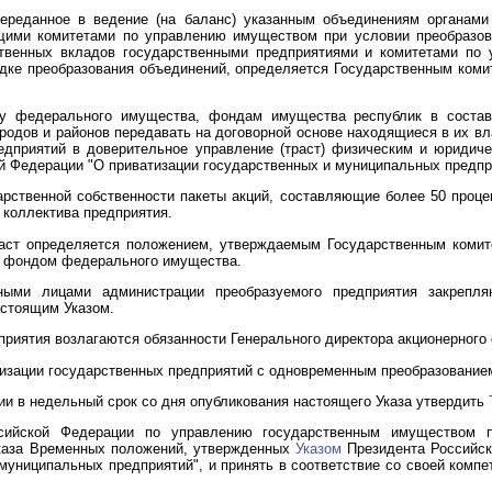
ереданное в ведение (на баланс) указанным объединениям органами
ющими комитетами по управлению имуществом при условии преобразов
ственных вкладов государственными предприятиями и комитетами по
дке преобразования объединений, определяется Государственным ком
у федерального имущества, фондам имущества республик в составе
ородов и районов передавать на договорной основе находящиеся в их в
редприятий в доверительное управление (траст) физическим и юридич
й Федерации "О приватизации государственных и муниципальных предпр
арственной собственности пакеты акций, составляющие более 50 процен
 коллектива предприятия.
раст определяется положением, утверждаемым Государственным коми
м фондом федерального имущества.
ными лицами администрации преобразуемого предприятия закрепля
астоящим Указом.
приятия возлагаются обязанности Генерального директора акционерного
зации государственных предприятий с одновременным преобразованием
ии в недельный срок со дня опубликования настоящего Указа утвердить
ссийской Федерации по управлению государственным имуществом 
Указа Временных положений, утвержденных
Указом
Президента Российско
 муниципальных предприятий", и принять в соответствие со своей комп