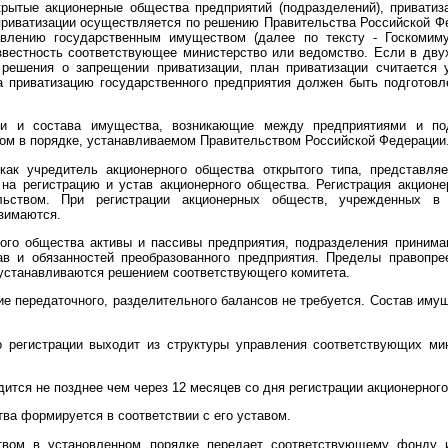
крытые акционерные общества предприятий (подразделений), приватиз
приватизации осуществляется по решению Правительства Российской Ф
влению государственным имуществом (далее по тексту - Госкомим
звестность соответствующее министерство или ведомство. Если в дв
 решения о запрещении приватизации, план приватизации считается
на приватизацию государственного предприятия должен быть подготов
и и состава имущества, возникающие между предприятиями и под
ом в порядке, устанавливаемом Правительством Российской Федерации
как учредитель акционерного общества открытого типа, представля
 на регистрацию и устав акционерного общества. Регистрация акцион
льством. При регистрации акционерных обществ, учрежденных в
взимаются.
ного общества активы и пассивы предприятия, подразделения приним
ав и обязанностей преобразованного предприятия. Пределы правопре
устанавливаются решением соответствующего комитета.
ие передаточного, разделительного балансов не требуется. Состав иму
 регистрации выходит из структуры управления соответствующих мин
дится не позднее чем через 12 месяцев со дня регистрации акционерног
ва формируется в соответствии с его уставом.
твом в установленном порядке передает соответствующему фонду и