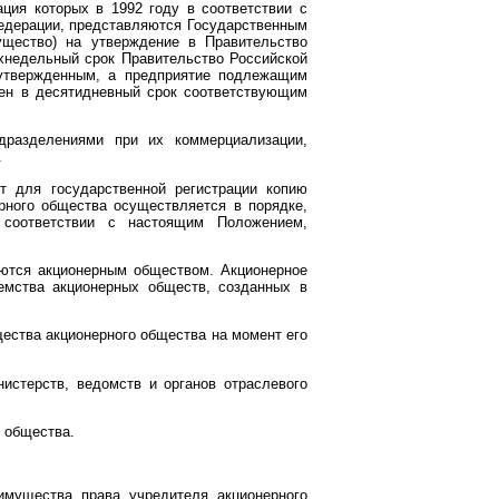
ация которых в 1992 году в соответствии с
едерации, представляются Государственным
ущество) на утверждение в Правительство
ухнедельный срок Правительство Российской
 утвержденным, а предприятие подлежащим
лен в десятидневный срок соответствующим
разделениями при их коммерциализации,
.
ет для государственной регистрации копию
ерного общества осуществляется в порядке,
 соответствии с настоящим Положением,
аются акционерным обществом. Акционерное
емства акционерных обществ, созданных в
щества акционерного общества на момент его
истерств, ведомств и органов отраслевого
о общества.
мущества права учредителя акционерного