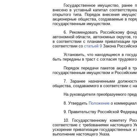
Государственное имущество, ранее п
внесено в уставный капитал соответству
открытого типа. Порядок внесения имуще
акционерные общества, создаваемые в поря
государственным имуществом.
6. Рекомендовать Российскому фонд
автономной области, автономных округов, г
в соответствии с планами приватизации п
соответствии со
статьей 9
Закона Российско
Установить, что находящиеся в госуд
быть переданы в траст с согласия трудового
Порядок передачи пакетов акций в т
государственным имуществом и Российски
7. Заранее назначенными должност
общества, создаваемого в соответствии с н
На руководителя преобразуемого пред
8. Утвердить
Положение
о коммерциали
9. Правительству Российской Федерац
10. Государственному комитету Ро
соответствие с требованиями настоящего 
ускорении приватизации государственных и
выполнение настоящего Указа.