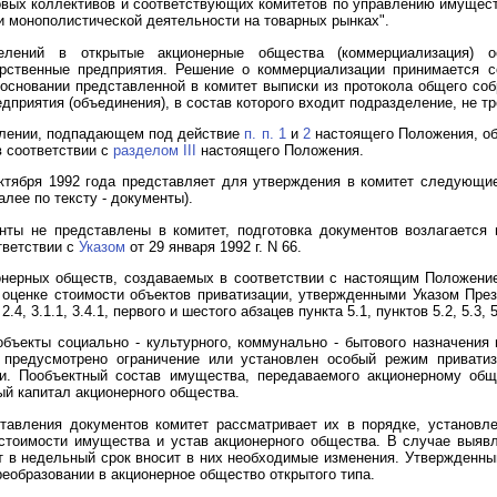
вых коллективов и соответствующих комитетов по управлению имущест
и монополистической деятельности на товарных рынках".
делений в открытые акционерные общества (коммерциализация) о
арственные предприятия. Решение о коммерциализации принимается 
 основании представленной в комитет выписки из протокола общего со
дприятия (объединения), в состав которого входит подразделение, не тр
делении, подпадающем под действие
п. п. 1
и
2
настоящего Положения, об
в соответствии с
разделом III
настоящего Положения.
октября 1992 года представляет для утверждения в комитет следующие
лее по тексту - документы).
нты не представлены в комитет, подготовка документов возлагается 
тветствии с
Указом
от 29 января 1992 г. N 66.
ионерных обществ, создаваемых в соответствии с настоящим Положени
оценке стоимости объектов приватизации, утвержденными Указом През
.4, 3.1.1, 3.4.1, первого и шестого абзацев пункта 5.1, пунктов 5.2, 5.3, 
бъекты социально - культурного, коммунально - бытового назначения
 предусмотрено ограничение или установлен особый режим приватиз
и. Пообъектный состав имущества, передаваемого акционерному общ
ый капитал акционерного общества.
тавления документов комитет рассматривает их в порядке, установле
 стоимости имущества и устав акционерного общества. В случае выяв
 в недельный срок вносит в них необходимые изменения. Утвержденны
реобразовании в акционерное общество открытого типа.