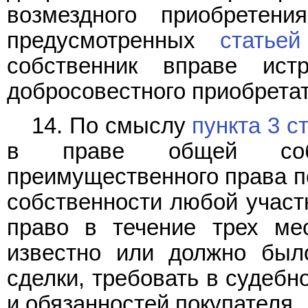
возмездного приобретен
предусмотренных
статье
собственник вправе ист
добросовестного приобретат
14. По смыслу
пункта 3 с
в праве общей собс
преимущественного права по
собственности любой участ
право в течение трех ме
известно или должно был
сделки, требовать в судебн
и обязанностей покупателя.