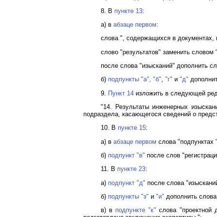
8. В
пункте 13
:
а) в
абзаце первом:
слова ", содержащихся в документах,
слово "результатов" заменить словом 
после слова "изысканий" дополнить сл
б)
подпункты "а",
"б"
,
"г"
и
"д"
дополнит
9.
Пункт 14
изложить в следующей ред
"14. Результаты инженерных изыскан
подраздела, касающегося сведений о предс
10. В
пункте 15
:
а) в
абзаце первом
слова "подпунктах "д
б)
подпункт "в"
после слов "регистраци
11. В
пункте 23
:
а)
подпункт "д"
после слова "изысканий
б)
подпункты "з"
и
"и"
дополнить словам
в) в
подпункте "к"
слова "проектной д