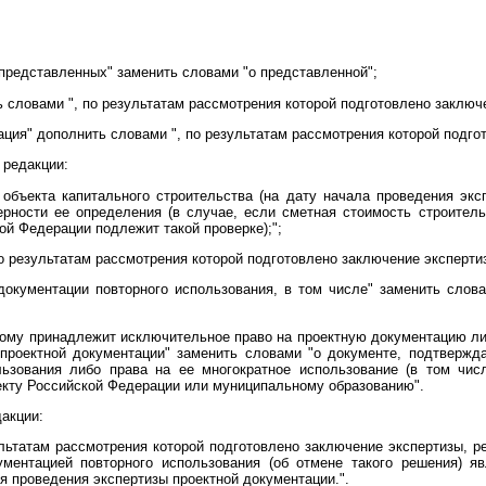
 представленных" заменить словами "о представленной";
 словами ", по результатам рассмотрения которой подготовлено заключ
ция" дополнить словами ", по результатам рассмотрения которой подго
редакции:
 объекта капитального строительства (на дату начала проведения эк
ерности ее определения (в случае, если сметная стоимость строитель
ой Федерации подлежит такой проверке);";
о результатам рассмотрения которой подготовлено заключение эксперти
документации повторного использования, в том числе" заменить слова
рому принадлежит исключительное право на проектную документацию либ
 проектной документации" заменить словами "о документе, подтверж
ьзования либо права на ее многократное использование (в том чис
екту Российской Федерации или муниципальному образованию".
акции:
ультатам рассмотрения которой подготовлено заключение экспертизы, р
ументацией повторного использования (об отмене такого решения) я
 проведения экспертизы проектной документации.".