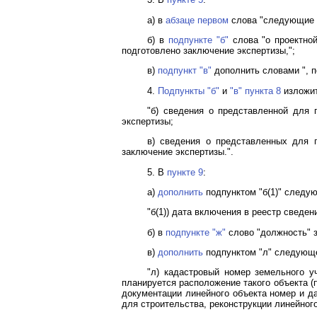
а) в
абзаце первом
слова "следующие 
б) в
подпункте "б"
слова "о проектной
подготовлено заключение экспертизы,";
в)
подпункт "в"
дополнить словами ", п
4.
Подпункты "б"
и
"в" пункта 8
изложит
"б) сведения о представленной для 
экспертизы;
в) сведения о представленных для п
заключение экспертизы.".
5. В
пункте 9
:
а)
дополнить
подпунктом "б(1)" следу
"б(1)) дата включения в реестр сведен
б) в
подпункте "ж"
слово "должность" з
в)
дополнить
подпунктом "л" следующе
"л) кадастровый номер земельного уч
планируется расположение такого объекта (
документации линейного объекта номер и д
для строительства, реконструкции линейного