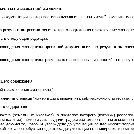
систематизированные" исключить;
 документации повторного использования, в том числе" заменить сло
о результатам рассмотрения которых подготовлено заключение эксперти
ь в следующей редакции:
проведения экспертизы проектной документации, по результатам расс
роведения экспертизы результатах инженерных изысканий, по резул
ющего содержания:
ий о заключении экспертизы;";
аменить словами "номер и дата выдачи квалификационного аттестата, ср
го содержания:
астка (земельных участков), в пределах которого (которых) располо
при наличии), номер и дата выдачи градостроительного плана земельного
ата документа, которым утверждена документация по планировке террит
 объекта не требуется подготовка документации по планировке территори