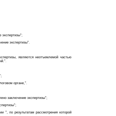
е экспертизы";
чение экспертизы".
экспертизы, являются неотъемлемой частью
й.".
";
логовом органе,".
лено заключение экспертизы";
спертизы";
ми ", по результатам рассмотрения которой