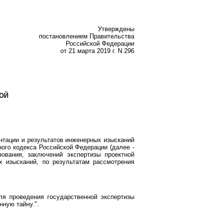
Утверждены
постановлением Правительства
Российской Федерации
от 21 марта 2019 г. N 296
ОЙ
ентации и результатов инженерных изысканий
ого кодекса Российской Федерации (далее -
зования, заключений экспертизы проектной
х изысканий, по результатам рассмотрения
я проведения государственной экспертизы
нную тайну.".