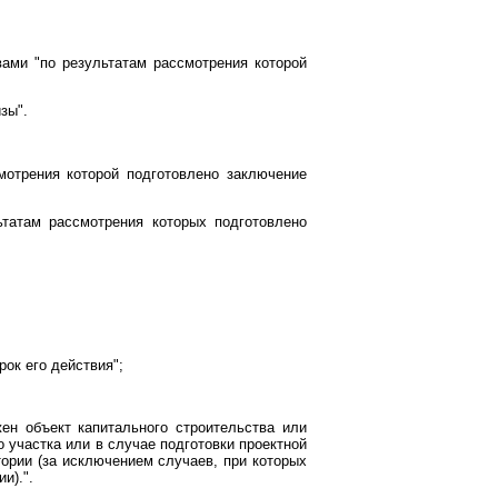
вами "по результатам рассмотрения которой
зы".
мотрения которой подготовлено заключение
ьтатам рассмотрения которых подготовлено
ок его действия";
жен объект капитального строительства или
 участка или в случае подготовки проектной
ории (за исключением случаев, при которых
и).".