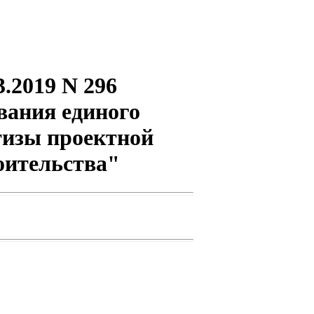
.2019 N 296
вания единого
тизы проектной
оительства"