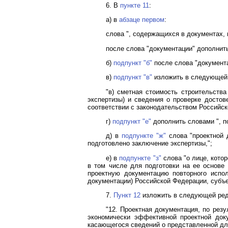
6. В
пункте 11
:
а) в
абзаце первом
:
слова ", содержащихся в документах,
после слова "документации" дополнить
б)
подпункт "б"
после слова "документа
в)
подпункт "в"
изложить в следующей 
"в) сметная стоимость строительства
экспертизы) и сведения о проверке достов
соответствии с законодательством Российск
г)
подпункт "е"
дополнить словами ", п
д) в
подпункте "ж"
слова "проектной 
подготовлено заключение экспертизы,";
е) в
подпункте "з"
слова "о лице, кото
в том числе для подготовки на ее основе
проектную документацию повторного испол
документации) Российской Федерации, субъ
7.
Пункт 12
изложить в следующей ред
"12. Проектная документация, по рез
экономически эффективной проектной док
касающегося сведений о представленной для