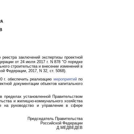
РА
В
 реестра заключений экспертизы проектной
рации от 24 июля 2017 г. N 878 "О порядке
ьного строительства и внесении изменений в
й Федерации, 2017, N 32, ст. 5068).
0 г. обеспечить реализацию
мероприятий
по
ектной документации объектов капитального
 в пределах установленной Правительством
ельства и жилищно-коммунального хозяйства
е на руководство и управление в сфере
Председатель Правительства
Российской Федерации
Д.МЕДВЕДЕВ