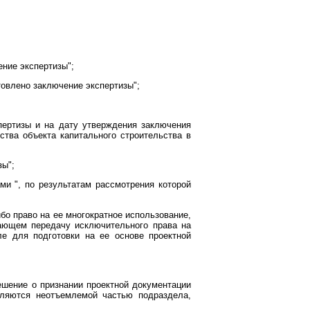
ение экспертизы";
товлено заключение экспертизы";
спертизы и на дату утверждения заключения
ства объекта капитального строительства в
зы";
ми ", по результатам рассмотрения которой
о право на ее многократное использование,
дающем передачу исключительного права на
ле для подготовки на ее основе проектной
ешение о признании проектной документации
вляются неотъемлемой частью подраздела,