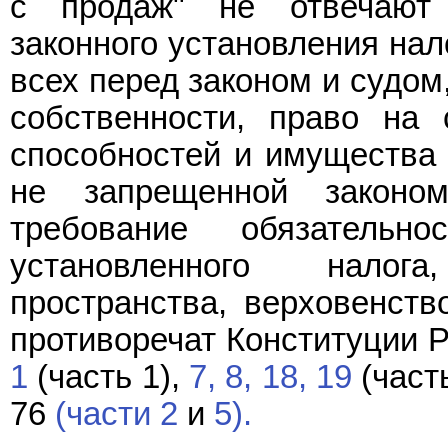
с продаж" не отвечают 
законного установления нал
всех перед законом и судом
собственности, право на 
способностей и имущества 
не запрещенной законом
требование обязательн
установленного налог
пространства, верховенств
противоречат Конституции 
1
(часть 1),
7,
8,
18,
19
(част
76
(части 2
и
5).