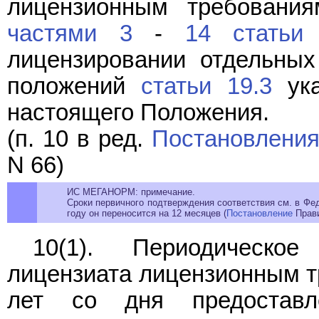
лицензионным требования
частями 3
-
14 статьи 
лицензировании отдельных
положений
статьи 19.3
ука
настоящего Положения.
(п. 10 в ред.
Постановлени
N 66)
ИС МЕГАНОРМ: примечание.
Сроки первичного подтверждения соответствия см. в Ф
году он переносится на 12 месяцев (
Постановление
Прави
10(1). Периодическое
лицензиата лицензионным т
лет со дня предоставл