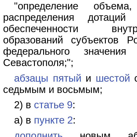
"определение объема
распределения дотаций
обеспеченности внутр
образований субъектов Р
федерального значения
Севастополя;";
абзацы пятый
и
шестой
с
седьмым и восьмым;
2) в
статье 9
:
а) в
пункте 2
:
дополнить
новым абза