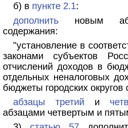
б) в
пункте 2.1
:
дополнить
новым абза
содержания:
"установление в соответ
законами субъектов Рос
отчислений доходов в бюдж
отдельных неналоговых до
бюджеты городских округов 
абзацы третий
и
чет
абзацами четвертым и пяты
3)
статью 57
дополнит