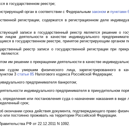
ся в государственном реестре;
егистрирующий орган в соответствии с Федеральным
законом
и
пунктами 
рственной регистрации, содержатся в регистрационном деле индивиду
ствующей записи в государственный реестр является решение о гос
им лицом деятельности в качестве индивидуального предпринимат
иеся в государственном реестре, принятое регистрирующим органом п
дарственный реестр записи о государственной регистрации при прек
 являются:
нятом им решении о прекращении деятельности в качестве индивидуальн
ии судом умершим физического лица, зарегистрированного в кач
пунктом 3
статьи 85
Налогового кодекса Российской Федерации;
ндивидуального предпринимателя банкротом;
 деятельности индивидуального предпринимателя в принудительном поря
а, определения или постановления суда о назначении наказания в виде
еделенный срок;
об окончании срока действия документа, подтверждающего право физиче
о или постоянно проживать на территории Российской Федерации.
равительства РФ от 22.12.2011 N 1092.