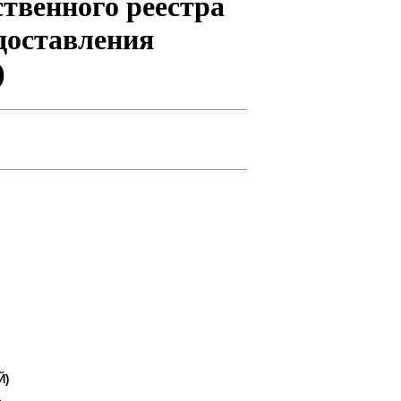
ственного реестра
доставления
)
Й)