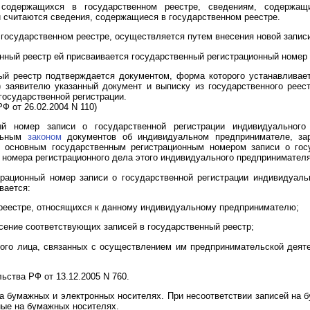
 содержащихся в государственном реестре, сведениям, содержащ
и считаются сведения, содержащиеся в государственном реестре.
государственном реестре, осуществляется путем внесения новой запис
енный реестр ей присваивается государственный регистрационный номер 
ный реестр подтверждается документом, форма которого устанавливае
) заявителю указанный документ и выписку из государственного рее
государственной регистрации.
Ф от 26.02.2004 N 110)
ный номер записи о государственной регистрации индивидуальног
альным
законом
документов об индивидуальном предпринимателе, зар
 основным государственным регистрационным номером записи о госу
 номера регистрационного дела этого индивидуального предпринимателя
трационный номер записи о государственной регистрации индивидуаль
вается:
м реестре, относящихся к данному индивидуальному предпринимателю;
сение соответствующих записей в государственный реестр;
кого лица, связанных с осуществлением им предпринимательской деят
ьства РФ от 13.12.2005 N 760.
на бумажных и электронных носителях. При несоответствии записей на 
ные на бумажных носителях.