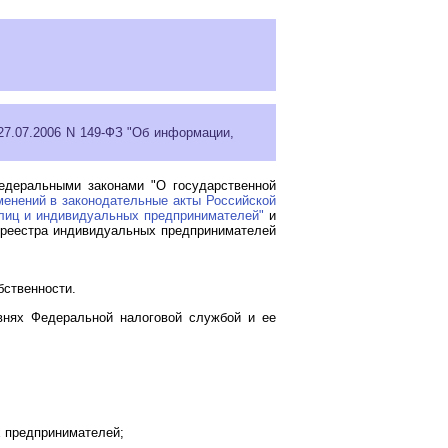
27.07.2006 N 149-ФЗ "Об информации,
едеральными законами "О государственной
менений в законодательные акты Российской
 лиц и индивидуальных предпринимателей"
и
 реестра индивидуальных предпринимателей
бственности.
внях Федеральной налоговой службой и ее
х предпринимателей;