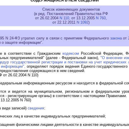
СОДЕРЖАЩИХСЯ В НЕМ СВЕДЕНИЙ
Список изменяющих документов
(в ред. Постановлений Правительства РФ
от 26.02.2004
N 110,
от 13.12.2005
N 760
,
от 22.12.2011
N 1092
)
995 N 24-ФЗ утратил силу в связи с принятием Федерального
закона
от 
 о защите информации".
ые в соответствии с Гражданским
кодексом
Российской Федерации, Ф
ьных предпринимателей" (далее - Федеральный закон),
"О внесении из
едур государственной регистрации и постановки на учет юридических
 информации",
определяют порядок ведения Единого государственного
к предоставления содержащихся в нем сведений.
 от 26.02.2004 N 110)
 федеральным информационным ресурсом и находится в федеральной со
ется и ведется на муниципальном, региональном и федеральном уро
ся - регистрирующие органы) в соответствии с настоящими Правилами.
13.12.2005 N 760)
в виде записей)
сведения
:
зических лиц в качестве индивидуальных предпринимателей;
екращения физическими лицами деятельности в качестве индивидуальны