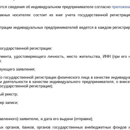
аются сведения об индивидуальном предпринимателе согласно
приложени
ажных носителях состоит из книг учета государственной регистрац
истрации индивидуальных предпринимателей ведется в каждом регистрир
государственной регистрации:
умента, удостоверяющего личность, место жительства, ИНН (при его 
;
твующего заявления;
(о государственной регистрации физического лица в качестве индивиду
 деятельности в качестве индивидуального предпринимателя, о внес
государственной регистрации);
ый реестр;
ер записи;
вленного) заявителю, и дата его выдачи (отправки);
ных органов, банков, органов государственных внебюджетных фондов 