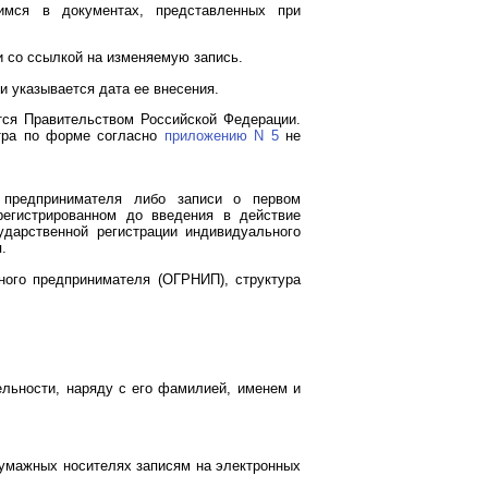
имся в документах, представленных при
и со ссылкой на изменяемую запись.
и указывается дата ее внесения.
тся Правительством Российской Федерации.
стра по форме согласно
приложению N 5
не
о предпринимателя либо записи о первом
егистрированном до введения в действие
дарственной регистрации индивидуального
.
ного предпринимателя (ОГРНИП), структура
ельности, наряду с его фамилией, именем и
бумажных носителях записям на электронных