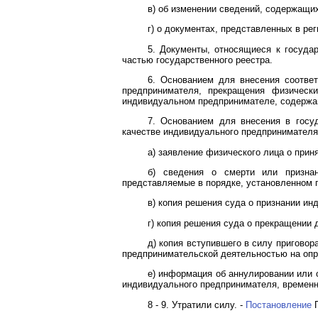
в) об изменении сведений, содержащих
г) о документах, представленных в р
5. Документы, относящиеся к госуда
частью государственного реестра.
6. Основанием для внесения соответ
предпринимателя, прекращения физическ
индивидуальном предпринимателе, содержащ
7. Основанием для внесения в госу
качестве индивидуального предпринимателя
а) заявление физического лица о при
б) сведения о смерти или признан
представляемые в порядке, установленном 
в) копия решения суда о признании и
г) копия решения суда о прекращении
д) копия вступившего в силу приговор
предпринимательской деятельностью на опр
е) информация об аннулировании или 
индивидуального предпринимателя, временн
8 - 9. Утратили силу. -
Постановление
П