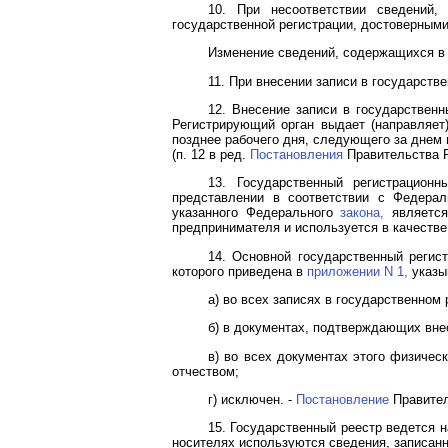
10. При несоответствии сведений,
государственной регистрации, достоверным
Изменение сведений, содержащихся в 
11. При внесении записи в государств
12. Внесение записи в государствен
Регистрирующий орган выдает (направляет
позднее рабочего дня, следующего за днем 
(п. 12 в ред.
Постановления
Правительства Р
13. Государственный регистрацион
представлении в соответствии с Федер
указанного Федерального
закона,
является
предпринимателя и используется в качестве
14. Основной государственный регис
которого приведена в
приложении N 1,
указы
а) во всех записях в государственно
б) в документах, подтверждающих вне
в) во всех документах этого физичес
отчеством;
г) исключен. -
Постановление
Правител
15. Государственный реестр ведется 
носителях используются сведения, записан