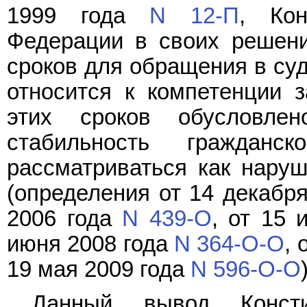
1999 года
N 12-П
, Кон
Федерации в своих решени
сроков для обращения в суд
относится к компетенции з
этих сроков обусловлен
стабильность граждан
рассматриваться как нару
(определения от 14 декабр
2006 года
N 439-О
, от 15
июня 2008 года
N 364-О-О
, 
19 мая 2009 года
N 596-О-О
Данный вывод Консти