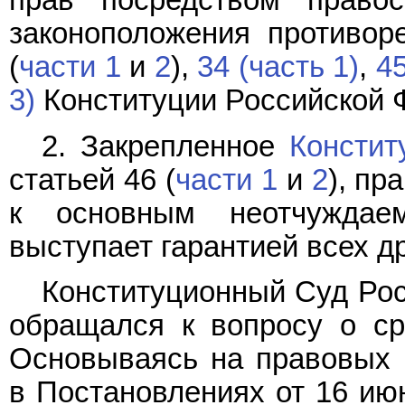
прав посредством право
законоположения противор
(
части 1
и
2
),
34 (часть 1)
,
45
3)
Конституции Российской 
2. Закрепленное
Констит
статьей 46 (
части 1
и
2
), пр
к основным неотчужда
выступает гарантией всех др
Конституционный Суд Рос
обращался к вопросу о ср
Основываясь на правовых 
в Постановлениях от 16 ию