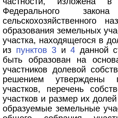
частности, изложена 
Федерального зако
сельскохозяйственного на
образования земельных уча
участка, находящегося в до
из
пунктов 3
и
4
данной ст
быть образован на основ
участников долевой собст
решением утверждены 
участков, перечень собст
участков и размер их долей
образуемые земельные учас