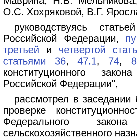
Маврина, Н.В. Мельникова,
О.С. Хохряковой, В.Г. Яросл
руководствуясь стат
Российской Федерации,
пу
третьей
и
четвертой стат
статьями 36
,
47.1
,
74
,
8
конституционного зако
Российской Федерации",
рассмотрел в заседании 
проверке конституционн
Федерального зако
сельскохозяйственного назн