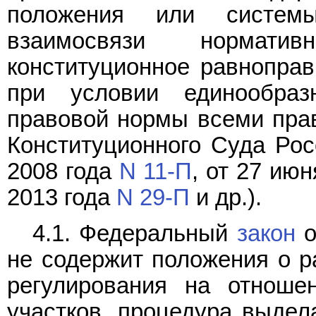
положения или систем
взаимосвязи норматив
конституционное равнопра
при условии единообраз
правовой нормы всеми пра
Конституционного Суда Рос
2008 года
N 11-П
, от 27 ию
2013 года
N 29-П
и др.).
4.1. Федеральный
закон
о
не содержит положения о р
регулирования на отноше
участков, процедура выдел